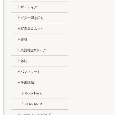
┣ ザ・ディグ
┣ ギター弾き語り
┣ 写真集＆ムック
┣ 書籍
┣ 楽器雑誌&ムック
┣ 雑誌
┣ パンフレット
┣ 洋書雑誌
┣ Rock Hard
┗ KERRANG!
┗ アーティストグッズ