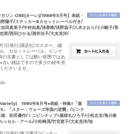
マガジン ORE(オーレ)/1988年5月号】表紙・
クリックポスト他可
南野陽子/ステッカー&カセットレーベル付き/
吉田真里子/中村由真/浅香唯/浅野温子/八木さおり/小川範子/長
也実/西田ひかる/酒井法子/大友克洋/
5月1日発行/講談社/ポスター、綴
ル、カセットレーベル、ピンナ
時の古書としては酷い状態ではあ
※古い雑誌ですので多少の経年劣
くださいませ。
税込)
Variety) 1980年8月号●表紙・特集=「復
クリックポスト他可
RUS」「スター・ウォーズ帝国の逆襲」/ピンナ
正雄、松田優作/ミニピンナップ=薬師丸ひろ子/小松左京/角川春
ルッセル・アール/小松崎茂/竹宮恵子/大友克洋/他
8月1日発行/角川書店/ピンナッ