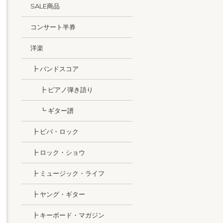
SALE商品
コンサート半券
洋楽
┣ バンドスコア
┣ ピアノ弾き語り
┗ ギター譜
┣ ビバ・ロック
┣ ロック・ショウ
┣ ミュージック・ライフ
┣ ヤング・ギター
┣ キーボード・マガジン