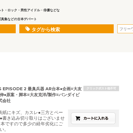
ルト・ロック・男性アイドル・俳優などな
写真集などの古本デパート
タグから検索
S EPISODE 2 最臭兵器 AR台本●企画=大友
クリックポスト他不可
沢伸●原案・脚本=大友克洋/製作=バンダイビ
式会社
表紙にキズ、カスレ●三方とペー
●書き込み切り取りはございませ
台本ですので多少の経年劣化にご
い。