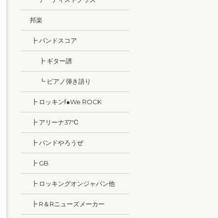
邦楽
┣ バンドスコア
┣ ギター譜
┗ ピアノ弾き語り
┣ ロッキンf●We ROCK
┣ アリーナ37℃
┣ バンドやろうぜ
┣ GB
┣ ロッキングオンジャパン他
┣ R＆Rニューズメーカー