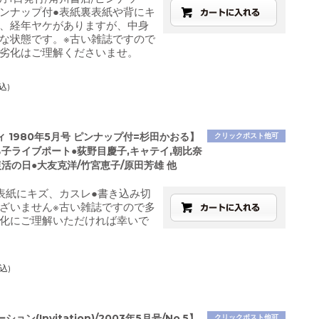
ンナップ付●表紙裏表紙や背にキ
、経年ヤケがありますが、中身
な状態です。※古い雑誌ですので
劣化はご理解くださいませ。
込)
 1980年5月号 ピンナップ付=杉田かおる】
クリックポスト他可
ろ子ライブポート●荻野目慶子,キャテイ,朝比奈
活の日●大友克洋/竹宮恵子/原田芳雄 他
表紙にキズ、カスレ●書き込み切
ざいません※古い雑誌ですので多
化にご理解いただければ幸いで
込)
ョン(Invitation)/2003年5月号/No.5】
クリックポスト他可