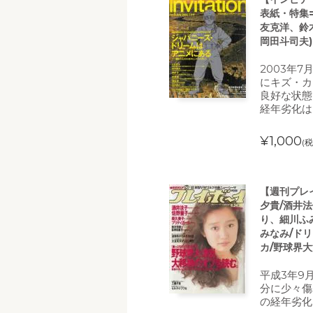
表紙・特集
友克洋、鈴
岡田斗司夫)
2003年7
にキズ・カ
良好な状態
経年劣化は
¥1,000
(税
【週刊プレイ
夕貴/酒井法
り、細川ふ
みなみ/ド
カ/野球界
平成3年9
分に少々傷
の経年劣化