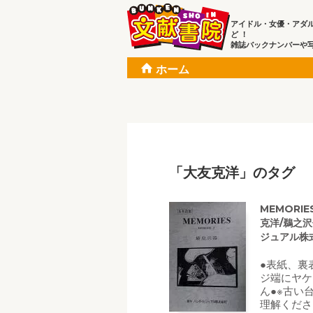
アイドル・女優・アダ
ど ！
雑誌バックナンバーや
ホーム
「大友克洋」のタグ
MEMORIE
克洋/鵜之
ジュアル株
●表紙、裏
ジ端にヤケ
ん●※古い
理解くださ