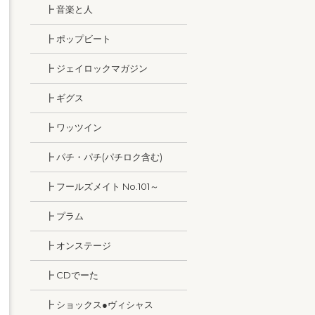
┣ 音楽と人
┣ ポップビート
┣ ジェイロックマガジン
┣ ギグス
┣ ワッツイン
┣ パチ・パチ(パチロク含む)
┣ フールズメイト No.101～
┣ プラム
┣ オンステージ
┣ CDでーた
┣ ショックス●ヴィシャス