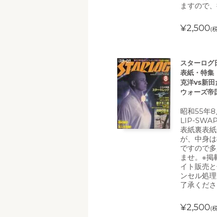
ますので、
¥2,500
(
スターログ日
表紙・特集
克洋vs新
ウォーズ帝国
昭和55年8
LIP-S
表紙裏表紙
が、中身は
ですので多
ませ。※掲
イト販売と
ンセル処理
了承くださ
¥2,500
(