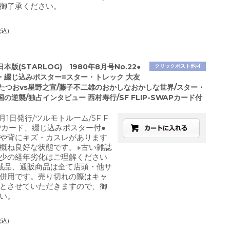
御了承ください。
税込)
本版(STARLOG) 1980年8月号No.22●
クリックポスト他可
・綴じ込みポスター=スター・トレック 大友
田たつおvs星野之宣/藤子不二雄のおかしなおかしな世界/スター・
の逆襲/独占インタビュー 西村寿行/SF FLIP-SWAPカード付
月1日発行/ツルモトルーム/SF F
WAPカード、綴じ込みポスター付●
や背にキズ・カスレがあります
概ね良好な状態です。※古い雑誌
少の経年劣化はご理解ください
載品、通販商品は全て店頭・他サ
併用です。売り切れの際はキャ
とさせていただきますので、御
い。
税込)