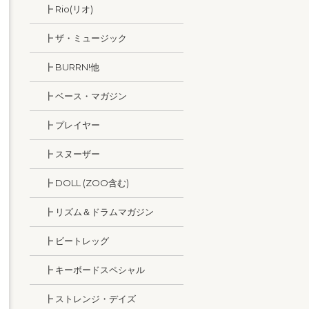
┣ Rio(リオ)
┣ ザ・ミュージック
┣ BURRN!他
┣ ベース・マガジン
┣ プレイヤー
┣ スヌーザー
┣ DOLL (ZOO含む)
┣ リズム＆ドラムマガジン
┣ ビートレッグ
┣ キーボードスペシャル
┣ ストレンジ・デイズ