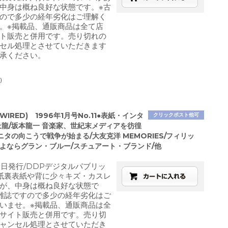
中身は概ね良好な状態です。※古
ので多少の経年劣化はご理解く
。※掲載品、通販商品は全て店
ト販売と併用です。売り切れの
セル処理とさせていただきます
承ください。
)
IRED) 1996年1月号No.11●表紙・インタ
クリックポスト他可
上龍/坂本龍一 音楽家、世紀末メディアを彷徨
ニタの向こうで戦争が始まる/大友克洋 MEMORIES/フィリッ
さよならグラン・ブルー/スチュアート・ブランド/他
月1日発行/DDPデジタルパブリッ
紙裏表紙や背に少々キズ・カスレ
が、中身は概ね良好な状態で
雑誌ですので多少の経年劣化はご
いませ。※掲載品、通販商品は全
サイト販売と併用です。売り切
ャンセル処理とさせていただき