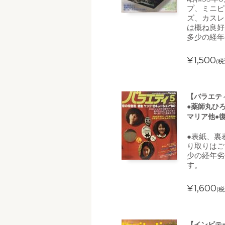
プ、ミニピ
ズ、カスレ
は概ね良好
多少の経年
¥1,500
(税
【バラエティ
●薬師丸ひ
マリア他●復
●表紙、裏
り取りはご
少の経年劣
す。
¥1,600
(税
【インビテーシ