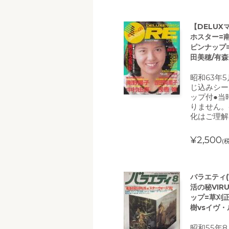
【DELUX
ホスター=
ピンナップ=
田美穂/有森
昭和63年
じ込みシー
ップ付●当
りません。
化はご理解
¥2,500
(
バラエティ(
活の秘VI
ップ=草刈
樹vsイヴ・
昭和55年