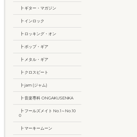
┣ ギター・マガジン
┣ インロック
┣ ロッキング・オン
┣ ポップ・ギア
┣ メタル・ギア
┣ クロスビート
┣ jam (ジャム)
┣ 音楽専科 ONGAKUSENKA
┣ フールズメイト No.1～No.10
0
┣ マーキームーン