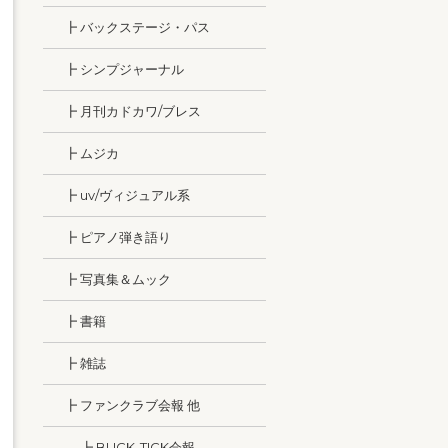
┣ バックステージ・パス
┣ シンプジャーナル
┣ 月刊カドカワ/ブレス
┣ ムジカ
┣ uv/ヴィジュアル系
┣ ピアノ弾き語り
┣ 写真集＆ムック
┣ 書籍
┣ 雑誌
┣ ファンクラブ会報 他
┣ BUCK-TICK会報