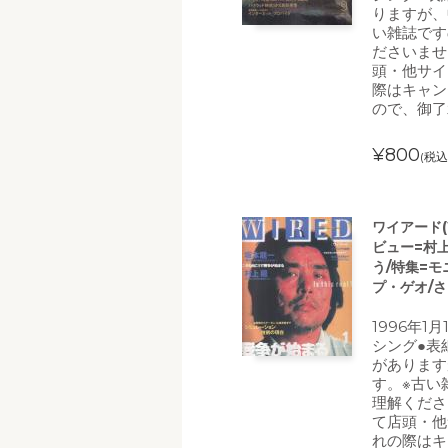
りますが、
い雑誌です
ださいませ
頭・他サイ
際はキャン
ので、御了
¥800
(税込
ワイアード(W
ビュー=村
う/特集=モ
プ・ゲオ/
1996年1
シング●表
があります
す。※古い
理解くださ
て店頭・他
れの際はキ