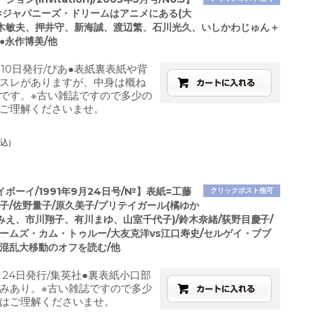
=ジャパニーズ・ドリームはアニメにある(大
木敏夫、押井守、新海誠、渡辺繁、石川光久、いしかわじゅん＋
●永作博美/他
月10日発行/ぴあ●表紙裏表紙や背
スレがありますが、中身は概ね
です。※古い雑誌ですので多少の
ご理解くださいませ。
込)
ボーイ/1991年9月24日号/№】表紙=工藤
クリックポスト他可
子/佐野量子/原久美子/プリテイガール(橘ゆか
みえ、市川翔子、有川まゆ、山室千代子)/鈴木奈緒/荻野目慶子/
リームズ・カム・トゥルー/大友克洋vs江口寿史/セルゲイ・ブブ
大混乱大移動のオフを読む/他
月24日発行/集英社●裏表紙小口部
みあり。※古い雑誌ですので多少
はご理解くださいませ。