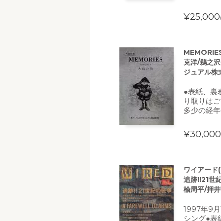
¥25,000
MEMORIE
克洋/鵜之
ジュアル株
●表紙、裏
り取りはご
多少の経年
¥30,000
ワイアード(
追跡!!21
楡周平/押
1997年9
シング●表