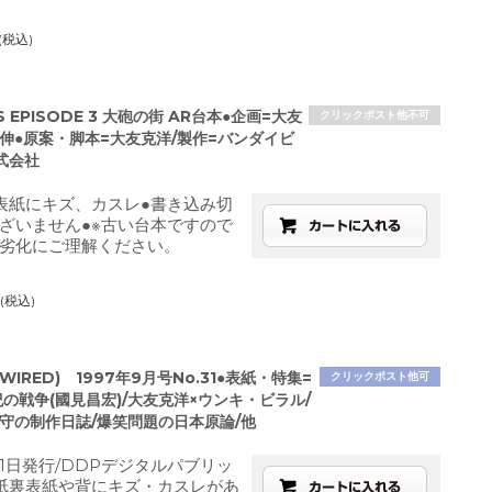
(税込)
S EPISODE 3 大砲の街 AR台本●企画=大友
クリックポスト他不可
沢伸●原案・脚本=大友克洋/製作=バンダイビ
式会社
表紙にキズ、カスレ●書き込み切
ざいません●※古い台本ですので
劣化にご理解ください。
(税込)
WIRED) 1997年9月号No.31●表紙・特集=
クリックポスト他可
世紀の戦争(國見昌宏)/大友克洋×ウンキ・ビラル/
井守の制作日誌/爆笑問題の日本原論/他
月1日発行/DDPデジタルパブリッ
紙裏表紙や背にキズ・カスレがあ