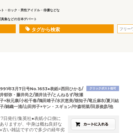
ルト・ロック・男性アイドル・俳優などな
写真集などの古本デパート
タグから検索
991年3月7日号No.1653●表紙=西田ひかる/
クリックポスト他可
藤井郁弥・藤井尚之/酒井法子/とんねるず/牧瀬
子×秋元康/小松千春/鴇田靖子/水沢恵美/畑知子/竜丘麻衣/夏川結
子/錦織一清/山田邦子×ヤン・スギョン/中森明菜/田原俊彦/他
月7日発行/集英社●表紙小口側に
ありますが、中身は概ね良好な
※古い雑誌ですので多少の経年劣