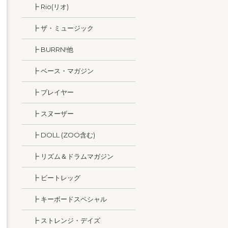
┣ Rio(リオ)
┣ ザ・ミュージック
┣ BURRN!他
┣ ベース・マガジン
┣ プレイヤー
┣ スヌーザー
┣ DOLL (ZOO含む)
┣ リズム＆ドラムマガジン
┣ ビートレッグ
┣ キーボードスペシャル
┣ ストレンジ・デイズ