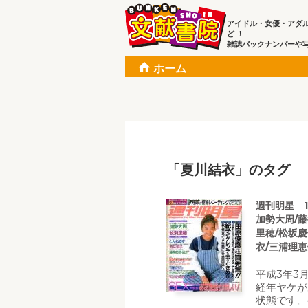
アイドル・女優・アダ
ど ！
雑誌バックナンバーや
ホーム
「夏川結衣」のタグ
週刊明星 1
加勢大周/
里穂/松坂慶
衣/三浦理恵
平成3年3
経年ヤケが
状態です。