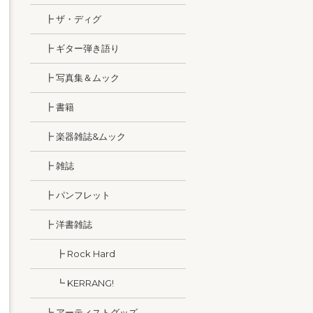
┣ ザ・ディグ
┣ ギター弾き語り
┣ 写真集＆ムック
┣ 書籍
┣ 楽器雑誌&ムック
┣ 雑誌
┣ パンフレット
┣ 洋書雑誌
┣ Rock Hard
┗ KERRANG!
┗ アーティストグッズ