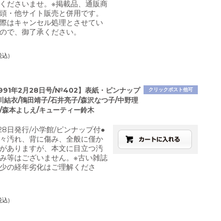
くださいませ。※掲載品、通販商
頭・他サイト販売と併用です。
際はキャンセル処理とさせてい
ので、御了承ください。
税込)
1991年2月28日号/№402】表紙・ピンナップ
クリックポスト他可
川結衣/鴇田靖子/石井亮子/森沢なつ子/中野理
紀/森本よしえ/キューティー鈴木
月28日発行/小学館/ピンナップ付●
々汚れ、背に傷み、全般に僅か
がありますが、本文に目立つ汚
み等はございません。※古い雑誌
少の経年劣化はご理解くださ
税込)