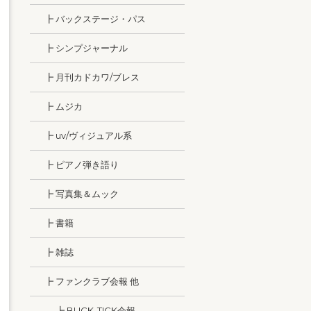
┣ バックステージ・パス
┣ シンプジャーナル
┣ 月刊カドカワ/ブレス
┣ ムジカ
┣ uv/ヴィジュアル系
┣ ピアノ弾き語り
┣ 写真集＆ムック
┣ 書籍
┣ 雑誌
┣ ファンクラブ会報 他
┣ BUCK-TICK会報