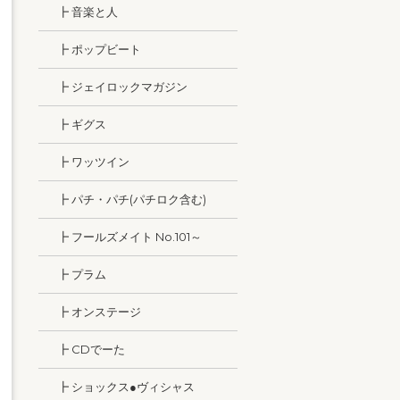
┣ 音楽と人
┣ ポップビート
┣ ジェイロックマガジン
┣ ギグス
┣ ワッツイン
┣ パチ・パチ(パチロク含む)
┣ フールズメイト No.101～
┣ プラム
┣ オンステージ
┣ CDでーた
┣ ショックス●ヴィシャス