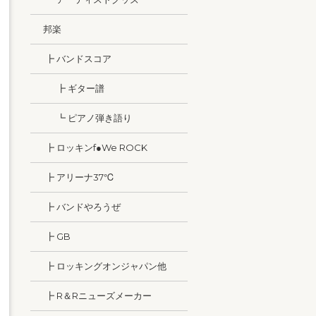
邦楽
┣ バンドスコア
┣ ギター譜
┗ ピアノ弾き語り
┣ ロッキンf●We ROCK
┣ アリーナ37℃
┣ バンドやろうぜ
┣ GB
┣ ロッキングオンジャパン他
┣ R＆Rニューズメーカー