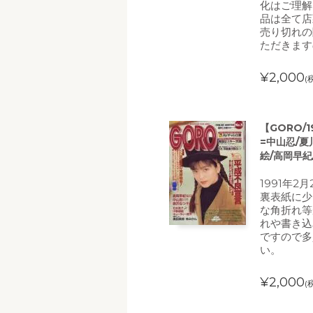
化はご理解
品は全て店
売り切れの
ただきます
¥2,000
(
【GORO/
=中山忍/夏
絵/高岡早
1991年2
裏表紙に少
な角折れ等
れや書き込
ですので多
い。
¥2,000
(