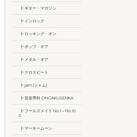
┣ ギター・マガジン
┣ インロック
┣ ロッキング・オン
┣ ポップ・ギア
┣ メタル・ギア
┣ クロスビート
┣ jam (ジャム)
┣ 音楽専科 ONGAKUSENKA
┣ フールズメイト No.1～No.10
0
┣ マーキームーン