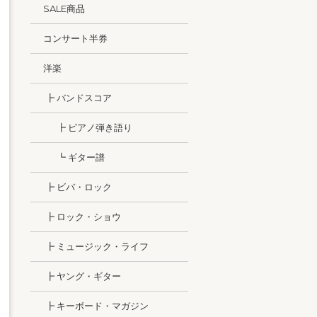
SALE商品
コンサート半券
洋楽
┣ バンドスコア
┣ ピアノ弾き語り
┗ ギター譜
┣ ビバ・ロック
┣ ロック・ショウ
┣ ミュージック・ライフ
┣ ヤング・ギター
┣ キーボード・マガジン