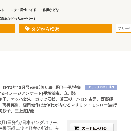
ルト・ロック・男性アイドル・俳優などな
写真集などの古本デパート
タグから検索
1975年10月号●表紙切り絵=辰巳一平/特集=
クリックポスト他可
なぐるイメージアンケート(手塚治虫、立川談
キ子、マッハ文朱、ガッツ石松、若三杉、バロン吉元、西郷輝
、高橋英樹、森田健作ほか)/わが内なるマリリン・モンロー(吉行
美沙子、三上寛)/他
10月1日発行/日本ヤングパワー、
●裏表紙に少々経年の汚れ、キ