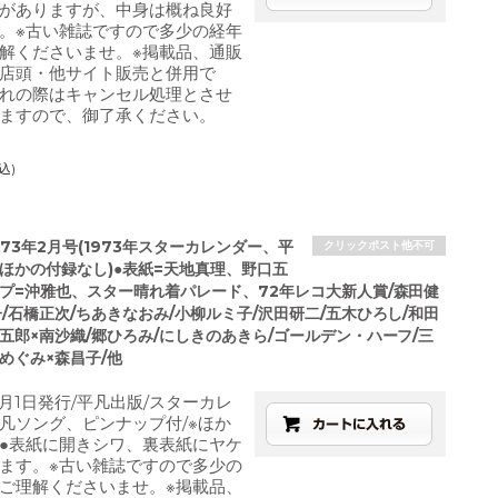
がありますが、中身は概ね良好
。※古い雑誌ですので多少の経年
解くださいませ。※掲載品、通販
店頭・他サイト販売と併用で
れの際はキャンセル処理とさせ
ますので、御了承ください。
込)
973年2月号(1973年スターカレンダー、平
クリックポスト他不可
/ほかの付録なし)●表紙=天地真理、野口五
ップ=沖雅也、スター晴れ着パレード、72年レコ大新人賞/森田健
/石橋正次/ちあきなおみ/小柳ルミ子/沢田研二/五木ひろし/和田
五郎×南沙織/郷ひろみ/にしきのあきら/ゴールデン・ハーフ/三
めぐみ×森昌子/他
2月1日発行/平凡出版/スターカレ
凡ソング、ピンナップ付/※ほか
●表紙に開きシワ、裏表紙にヤケ
ます。※古い雑誌ですので多少の
ご理解くださいませ。※掲載品、