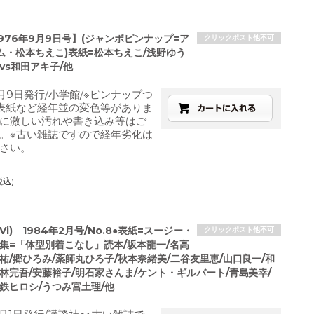
1976年9月9日号】(ジャンボピンナップ=ア
クリックポスト他不可
ム・松本ちえこ)表紙=松本ちえこ/浅野ゆう
vs和田アキ子/他
9月9日発行/小学館/※ピンナップつ
表紙など経年並の変色等がありま
に激しい汚れや書き込み等はご
。※古い雑誌ですので経年劣化は
さい。
税込)
Vi) 1984年2月号/No.8●表紙=スージー・
クリックポスト他不可
特集=「体型別着こなし」読本/坂本龍一/名高
祐/郷ひろみ/薬師丸ひろ子/秋本奈緒美/二谷友里恵/山口良一/和
林完吾/安藤裕子/明石家さんま/ケント・ギルバート/青島美幸/
鉄ヒロシ/うつみ宮土理/他