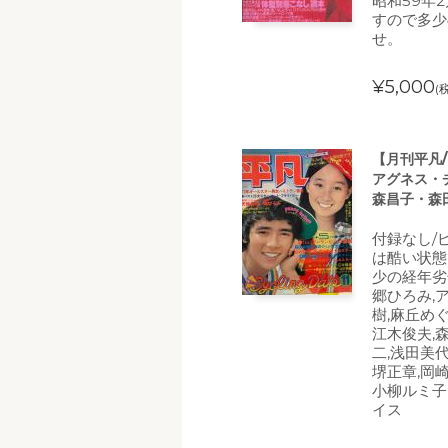
昭和59年
すので多少
せ。
¥5,000
(
【月刊平凡/
アグネス・
森昌子・森
付録なし/
は酷い状態
少の経年劣
郷ひろみ,
樹,麻丘め
江木俊夫,
二,浅田美代
堺正章,岡
小柳ルミ子
イス