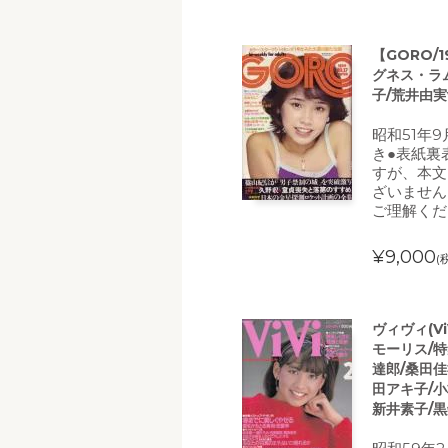
【GORO/
グネス・ラ
子/荒井由実
昭和51年
き●表紙裏
すが、本文
ざいません
ご理解くだ
¥9,000
(
ヴィヴィ(Vi
モーリス/
達郎/桑田佳
田アキ子/小
新井素子/黒