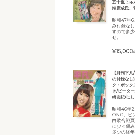
五十嵐じゅん
端康成氏、
昭和47年
み付録なし
すので多少
せ。
¥15,000
【月刊平凡/
の付録なし
ク・ボック
き/ピーター
崎友紀/に
昭和46年2
ONG、ピ
白歌合戦頁
に少々傷み
多少の経年