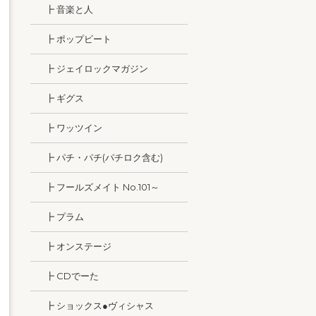
┣ 音楽と人
┣ ポップビート
┣ ジェイロックマガジン
┣ ギグス
┣ ワッツイン
┣ パチ・パチ(パチロク含む)
┣ フールズメイト No.101～
┣ プラム
┣ オンステージ
┣ CDでーた
┣ ショックス●ヴィシャス