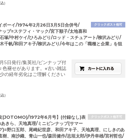
税込)
ボーイ/1974年2月26日3月5日合併号/
クリックポスト他可
ナップ=ステフィ・マック/宮下順子/太地喜和
石塚/中村ケイ/ひろみどり/ロッド・スチュアート/柳沢みどり/
悠木千帆/和田アキ子/柳沢みどり/今年はこの「職種と企業」を狙
3月5日発行/集英社/ピンナップ付
々色褪せがあります。※古い雑誌
少の経年劣化はご理解ください
税込)
(JOTOMO)/1972年6月号】(付録なし)表
クリックポスト他不可
のあきら、天地真理/ミニピンナップ(サマー
グ)=野口五郎、尾崎紀世彦、和田アキ子、天地真理、にしきのあ
直樹、南沙織、青山一也/森田健作/志垣太郎/伊丹幸雄/宮村哲也/