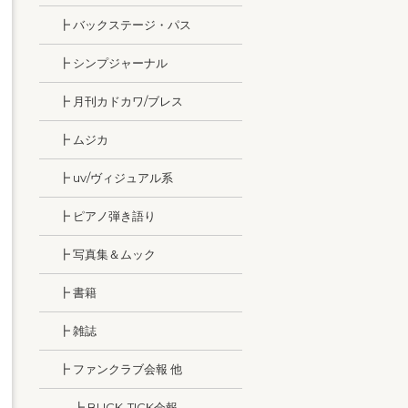
┣ バックステージ・パス
┣ シンプジャーナル
┣ 月刊カドカワ/ブレス
┣ ムジカ
┣ uv/ヴィジュアル系
┣ ピアノ弾き語り
┣ 写真集＆ムック
┣ 書籍
┣ 雑誌
┣ ファンクラブ会報 他
┣ BUCK-TICK会報