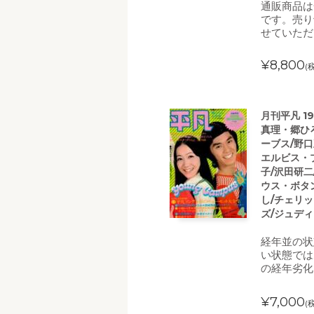
通販商品は
です。売り
せていただ
¥8,800
(
月刊平凡 1
真理・郷ひ
ーブス/野口
エルビス・
子/沢田研二
ウス・ボタ
し/チェリ
ズ/ジュデ
経年並の状
い状態では
の経年劣化
¥7,000
(