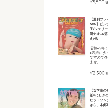
¥5,500
(
【週刊プレイ
№6】ピン
子/シェリー
研ナオコ/
え/他
昭和49年
●表紙に少
ですので多
ませ。
¥2,500
(
【女学生の友
紙=にしき
ヒットソン
きら、本郷