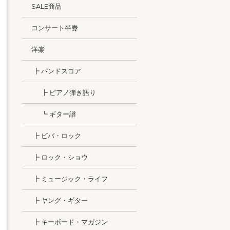
SALE商品
コンサート半券
洋楽
┣ バンドスコア
┣ ピアノ弾き語り
┗ ギター譜
┣ ビバ・ロック
┣ ロック・ショウ
┣ ミュージック・ライフ
┣ ヤング・ギター
┣ キーボード・マガジン