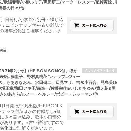
/欧陽菲菲/小柳ルミ子/沢田研二/マーク・レスター/追悼実録 川
青春の日々/他
6月1日発行/小学館/※別冊・綴じ込
/ミニピンナップ付●※古い雑誌で
の経年劣化はご理解くださいま
(税込)
1971年2月号】(HEIBON SONG付、ほか
クリックポスト他不可
)表紙=藤圭子、野村真樹/ピンナップ=ジュー
ス、ちあきなおみ、沢田研二、辺見マリ、吉永小百合、児島美ゆ
/堺正章/和田アキ子/森進一/佐藤栄作&いしだあゆみ/貴ノ花&岡
しきのあきら/ルノー・ベルレー/ボビー・シャーマン/他
月1日発行/平凡出版/HEIBON S
ンナップ付/※ほかの付録なし●紅
に少々書き込み、歌本小口部分
があります。※古い雑誌ですので
劣化はご理解くださいませ。