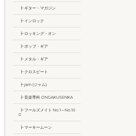
┣ ギター・マガジン
┣ インロック
┣ ロッキング・オン
┣ ポップ・ギア
┣ メタル・ギア
┣ クロスビート
┣ jam (ジャム)
┣ 音楽専科 ONGAKUSENKA
┣ フールズメイト No.1～No.10
0
┣ マーキームーン