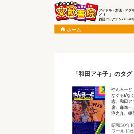
アイドル・女優・アダ
ど ！
雑誌バックナンバーや
ホーム
「和田アキ子」のタグ
やんろーど 
なぐる!/
志、和田ア
彦、森進一
淳之介、榎
昭和50年
ワールド社