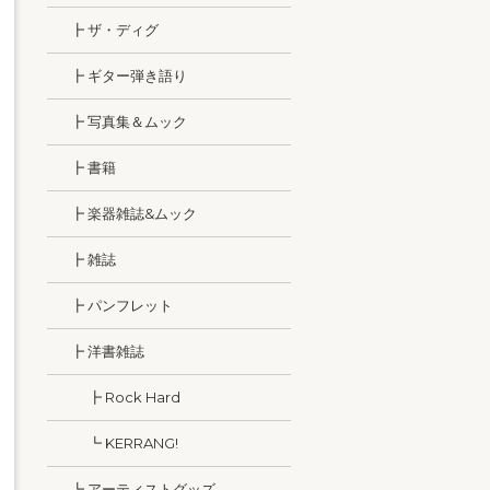
┣ ザ・ディグ
┣ ギター弾き語り
┣ 写真集＆ムック
┣ 書籍
┣ 楽器雑誌&ムック
┣ 雑誌
┣ パンフレット
┣ 洋書雑誌
┣ Rock Hard
┗ KERRANG!
┗ アーティストグッズ