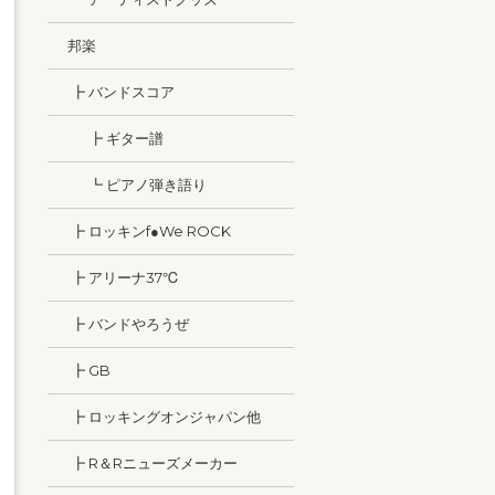
邦楽
┣ バンドスコア
┣ ギター譜
┗ ピアノ弾き語り
┣ ロッキンf●We ROCK
┣ アリーナ37℃
┣ バンドやろうぜ
┣ GB
┣ ロッキングオンジャパン他
┣ R＆Rニューズメーカー