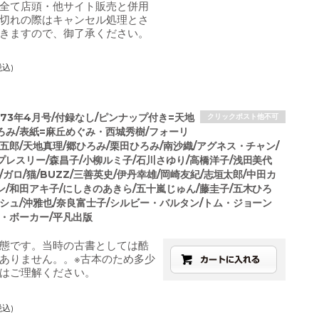
全て店頭・他サイト販売と併用
切れの際はキャンセル処理とさ
きますので、御了承ください。
税込)
973年4月号/付録なし/ピンナップ付き=天地
クリックポスト他不可
ろみ/表紙=麻丘めぐみ・西城秀樹/フォーリ
五郎/天地真理/郷ひろみ/栗田ひろみ/南沙織/アグネス・チャン/
プレスリー/森昌子/小柳ルミ子/石川さゆり/高橋洋子/浅田美代
/ガロ/猫/BUZZ/三善英史/伊丹幸雄/岡崎友紀/志垣太郎/中田カ
ン/和田アキ子/にしきのあきら/五十嵐じゅん/藤圭子/五木ひろ
ッシュ/沖雅也/奈良富士子/シルビー・バルタン/トム・ジョーン
ィ・ボーカー/平凡出版
態です。当時の古書としては酷
ありません。。※古本のため多少
はご理解ください。
税込)