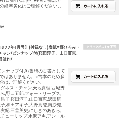
2月1日発行/講談社●※古い雑誌で
の経年劣化はご理解くださいま
税込)
1977年1月号】(付録なし)表紙=郷ひろみ・
クリックポスト他不可
チャン/ピンナップ付(桜田淳子、山口百恵、
田健作/
ピンナップ付き/当時の古書として
ではありません。※古本のため多
化はご理解ください。
アグネス・チャン,天地真理,西城秀
ぐみ,野口五郎,フォー・リーブス,
森昌子,桜田淳子,山口百恵,沢田研
子,和田アキ子,大野真澄,南沙織,
崎友紀,三善英史,にしきのあきら,
,チューリップ,水沢アキ,アン・ル