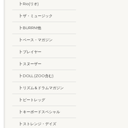
┣ Rio(リオ)
┣ ザ・ミュージック
┣ BURRN!他
┣ ベース・マガジン
┣ プレイヤー
┣ スヌーザー
┣ DOLL (ZOO含む)
┣ リズム＆ドラムマガジン
┣ ビートレッグ
┣ キーボードスペシャル
┣ ストレンジ・デイズ