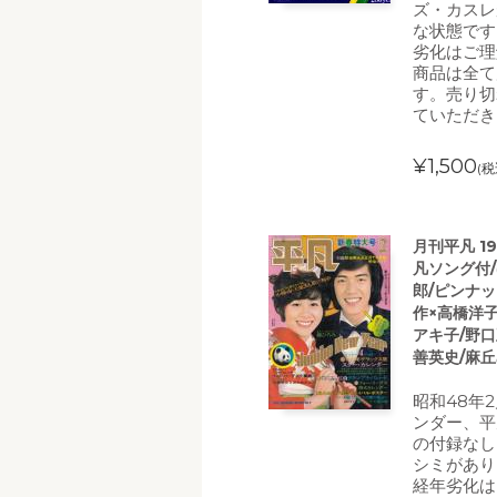
ズ・カスレ
な状態です
劣化はご理
商品は全て
す。売り切
ていただき
¥1,500
(税
月刊平凡 1
凡ソング付
郎/ピンナ
作×高橋洋子
アキ子/野口
善英史/麻丘
昭和48年
ンダー、平
の付録なし
シミがあり
経年劣化は