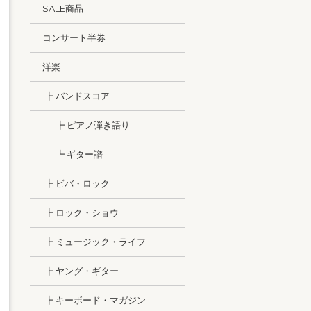
SALE商品
コンサート半券
洋楽
┣ バンドスコア
┣ ピアノ弾き語り
┗ ギター譜
┣ ビバ・ロック
┣ ロック・ショウ
┣ ミュージック・ライフ
┣ ヤング・ギター
┣ キーボード・マガジン