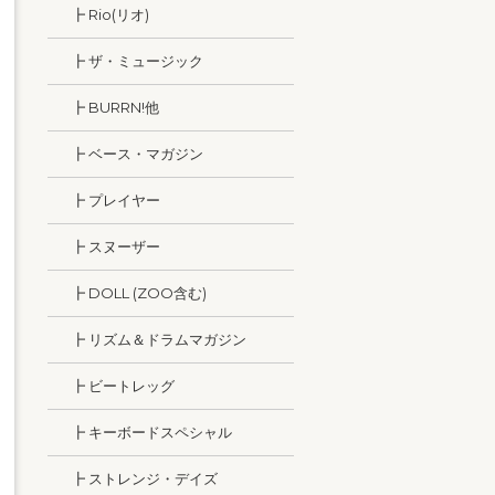
┣ Rio(リオ)
┣ ザ・ミュージック
┣ BURRN!他
┣ ベース・マガジン
┣ プレイヤー
┣ スヌーザー
┣ DOLL (ZOO含む)
┣ リズム＆ドラムマガジン
┣ ビートレッグ
┣ キーボードスペシャル
┣ ストレンジ・デイズ