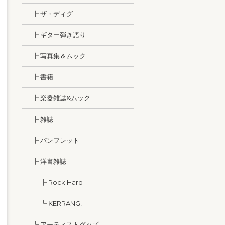
┣ ザ・ディグ
┣ ギター弾き語り
┣ 写真集＆ムック
┣ 書籍
┣ 楽器雑誌&ムック
┣ 雑誌
┣ パンフレット
┣ 洋書雑誌
┣ Rock Hard
┗ KERRANG!
┗ アーティストグッズ