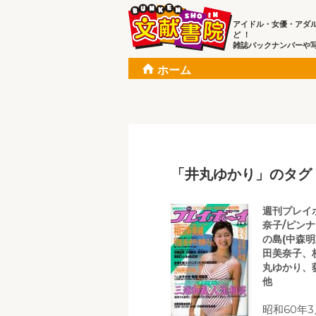
アイドル・女優・アダ
ど ！
雑誌バックナンバーや
ホーム
「井丸ゆかり」のタグ
週刊プレイボ
奈子/ピンナ
の島(中森
田美奈子、
丸ゆかり、
他
昭和60年