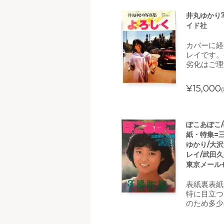
井丸ゆかり写
イド社
カバーに経
レイです。
劣化はご理
¥15,000
ぽこあぽこ/
紙・特集=三
ゆかり/大沢
レイ/武田久
東京メール
表紙裏表紙
特に目立つ
のため多少