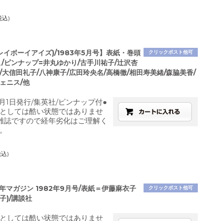
税込)
プレイボーイアイズ)/1983年5月号】表紙・巻頭
クリックポスト他可
/ピンナップ=井丸ゆかり/古手川祐子/辻沢杏
/大信田礼子/八神康子/広田玲央名/高橋徹/相田寿美緒/森脇美香/
ェニス/他
5月1日発行/集英社/ピンナップ付●
としては酷い状態ではありませ
雑誌ですので経年劣化はご理解く
。
税込)
少年マガジン 1982年9月号/表紙＝伊藤麻衣子
クリックポスト他可
子)/講談社
としては酷い状態ではありませ