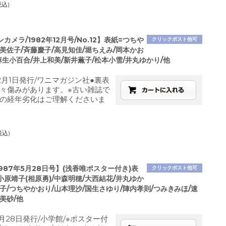
税込)
カメラ/1982年12月号/No.12】表紙=つちや
クリックポスト他可
美佐子/斉藤慶子/高見知佳/堀ちえみ/岡本かお
麻生小百合/井上和美/新井薫子/松本小雪/井丸ゆかり/他
12月1日発行/ワニマガジン社●裏表
々傷みがあります。※古い雑誌で
の経年劣化はご理解くださいま
税込)
1987年5月28日号】(浅香唯ポスター付き)表
クリックポスト他可
小原靖子(相原勇)/中森明穂/大西結花/井丸ゆか
子/つちやかおり/山本理沙/国生さゆり/陣内孝則/つみきみほ/速
美砂/他
月28日発行/小学館/※ポスター付