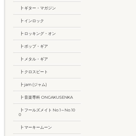
┣ ギター・マガジン
┣ インロック
┣ ロッキング・オン
┣ ポップ・ギア
┣ メタル・ギア
┣ クロスビート
┣ jam (ジャム)
┣ 音楽専科 ONGAKUSENKA
┣ フールズメイト No.1～No.10
0
┣ マーキームーン