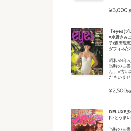
¥3,000
(
【eyes(
=水野きみこ
子/森田理恵
ダフィネ/ジ
昭和58年
当時の古書
ん。※古い
ださいませ
¥2,500
(
DELUXE
(いとうまい
当時の古書