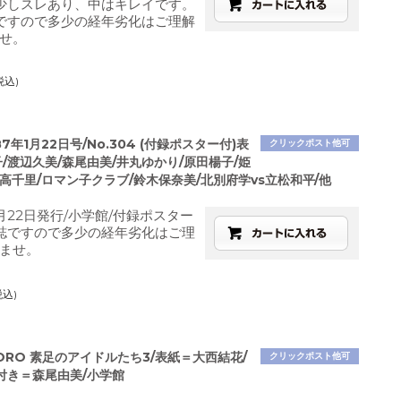
少しスレあり、中はキレイです。
ですので多少の経年劣化はご理解
せ。
税込)
87年1月22日号/No.304 (付録ポスター付)表
クリックポスト他可
/渡辺久美/森尾由美/井丸ゆかり/原田楊子/姫
高千里/ロマン子クラブ/鈴木保奈美/北別府学vs立松和平/他
1月22日発行/小学館/付録ポスター
誌ですので多少の経年劣化はご理
ませ。
税込)
GORO 素足のアイドルたち3/表紙＝大西結花/
クリックポスト他可
付き＝森尾由美/小学館