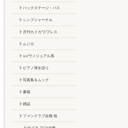
┣ バックステージ・パス
┣ シンプジャーナル
┣ 月刊カドカワ/ブレス
┣ ムジカ
┣ uv/ヴィジュアル系
┣ ピアノ弾き語り
┣ 写真集＆ムック
┣ 書籍
┣ 雑誌
┣ ファンクラブ会報 他
┣ BUCK-TICK会報