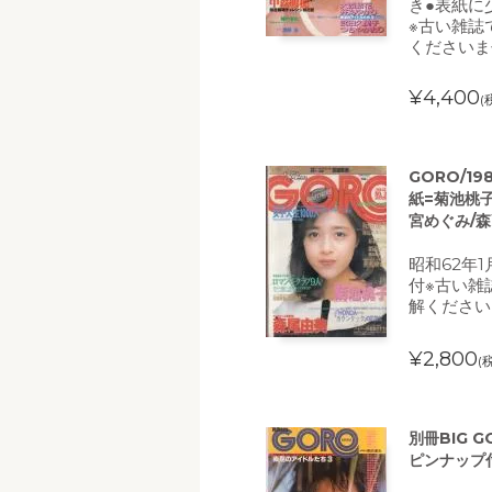
き●表紙に
※古い雑誌
くださいま
¥4,400
(
GORO/19
紙=菊池桃子
宮めぐみ/森
昭和62年
付※古い雑
解ください
¥2,800
(
別冊BIG 
ピンナップ