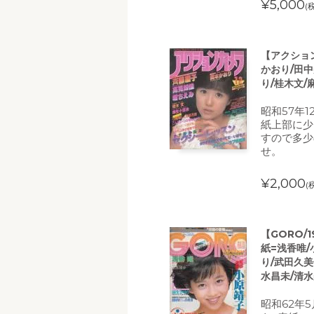
¥5,000
(
【アクション
かおり/田中
り/桂木文/
昭和57年
紙上部に少
すので多少
せ。
¥2,000
(
【GORO/
紙=浅香唯/
り/武田久美
水昌未/清水
昭和62年5