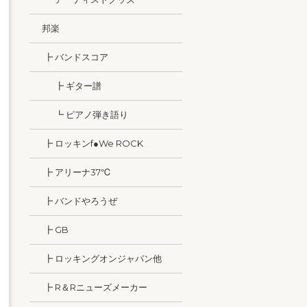
邦楽
┣ バンドスコア
┣ ギター譜
┗ ピアノ弾き語り
┣ ロッキンf●We ROCK
┣ アリーナ37℃
┣ バンドやろうぜ
┣ GB
┣ ロッキングオンジャパン他
┣ R＆Rニューズメーカー