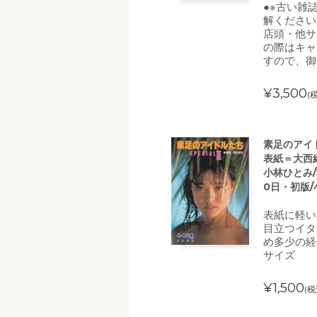
●※古い雑
解ください
店頭・他サ
の際はキャ
すので、御
¥3,500
(
素足のアイド
表紙＝大西結
小林ひとみ/
0日・初版
表紙に軽い
目立つイタ
め多少の経
サイズ
¥1,500
(税