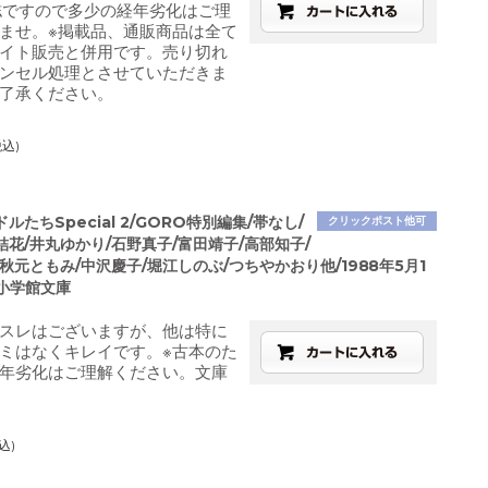
誌ですので多少の経年劣化はご理
ませ。※掲載品、通販商品は全て
イト販売と併用です。売り切れ
ンセル処理とさせていただきま
了承ください。
税込)
ルたちSpecial 2/GORO特別編集/帯なし/
クリックポスト他可
花/井丸ゆかり/石野真子/富田靖子/高部知子/
秋元ともみ/中沢慶子/堀江しのぶ/つちやかおり他/1988年5月1
/小学館文庫
スレはございますが、他は特に
ミはなくキレイです。※古本のた
年劣化はご理解ください。文庫
込)