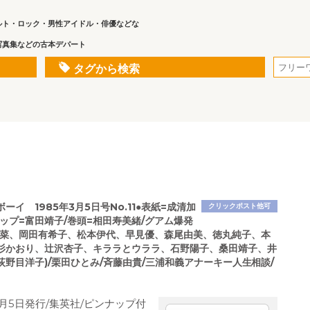
ルト・ロック・男性アイドル・俳優などな
写真集などの古本デパート
タグから検索
ーイ 1985年3月5日号No.11●表紙=成清加
クリックポスト他可
ップ=富田靖子/巻頭=相田寿美緒/グアム爆発
明菜、岡田有希子、松本伊代、早見優、森尾由美、徳丸純子、本
杉かおり、辻沢杏子、キララとウララ、石野陽子、桑田靖子、井
荻野目洋子)/栗田ひとみ/斉藤由貴/三浦和義アナーキー人生相談/
3月5日発行/集英社/ピンナップ付