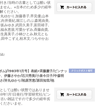
付き/当時の古書としては酷い状
ません。※古本のため多少の経年
解ください。
井丸ゆかり,加藤香子,早見優,山本
,向井亜紀,堀江しのぶ,森尾由美,
香坂みゆき,武田久美子,富田靖子,
,福永恵規,可愛かずみ,斉藤由貴,
麻生真美子,小林ひとみ,秋元とも
子,田中こずえ,桂木文,つちやかお
税込)
(ボム)/1983年1月号】表紙=斉藤慶子/ピンナッ
クリックポスト他可
子、伊藤さやか/石川秀美/小泉今日子/中森明
さ/井丸ゆかり/柏原芳恵/原田知世/他
としては酷い状態ではありませ
8年1月1日発行/学習研究社/ピン
※古い雑誌ですので多少の経年劣
くださいませ。