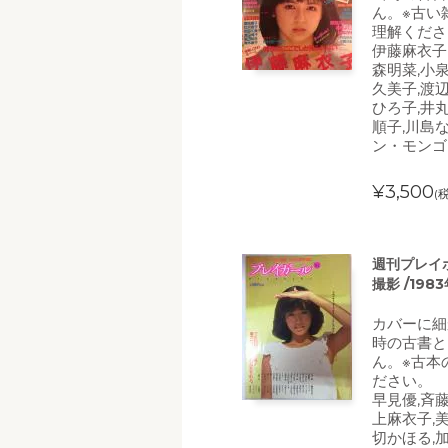
ん。※古い
理解くださ
伊藤麻衣子
森明菜,小
久美子,渡
ひろ子,井
順子,川島
ン・モンゴ
¥3,500
(
週刊プレイボ
撮影 /198
カバーに細
時の古書と
ん。※古本
ださい。
早見優,斉
上麻衣子,
切かほる,