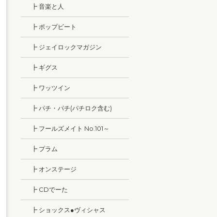
┣ 音楽と人
┣ ポップビート
┣ ジェイロックマガジン
┣ ギグス
┣ ワッツイン
┣ パチ・パチ(パチロク含む)
┣ フールズメイト No.101～
┣ プラム
┣ オンステージ
┣ CDでーた
┣ ショックス●ヴィシャス