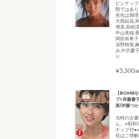
ピンナップ
態ではあり
劣化は御理
大西結花,
博美,高樹澪
中山美穂,
岡田有希子
深野晴美,
み,中沢慶
り
¥3,300
(
【BOMB!
プ=斉藤慶
菜/伊藤つか
当時の古書
ん。※昭和5
ナップ付●
化はご理解