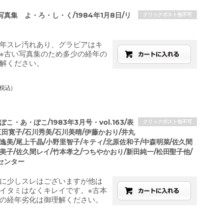
真集 よ・ろ・し・く/1984年1月8日/リ
クリックポスト他不可
年スレ汚れあり、グラビアはキ
※古い写真集のため多少の経年の
解ください。
(税込)
ぽこ・あ・ぽこ/1983年3月号・vol.163/表
クリックポスト他不可
田寛子/石川秀美/石川美晴/伊藤かおり/井丸
逸美/尾上千晶/小野里智子/キティ/北原佐和子/中森明菜/佐久間
美子/佐久間レイ/竹本孝之/つちやかおり/新田純一/松田聖子他/
センター
に少しスレはございますが他は
イタミはなくキレイです。※古本
の経年劣化は御理解ください。