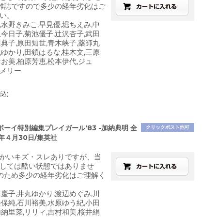
雑誌ですので多少の経年劣化はご
い。
,水野きみこ,早見優,堀ちえみ,中
泉今日子,菊池優子,辻沢杏子,武田
辺典子,原田知世,青木峡子,薬師丸
丸ゆかり,田鎖はるな,桂木文,三原
なお美,柏原芳恵,松本伊代,ジュ
メリー
税込)
ーイ特別編集プレイガール'83 -加納典明 全
クリックポスト他可
3年４月30日/集英社
かいキズ・スレありですが、当
しては酷い状態ではありませ
のため多少の経年劣化はご理解く
藤慶子,井丸ゆかり,渡辺めぐみ,川
美保純,石川裕美,水原ゆう紀,小田
加納里菜,リリィ,吉村和美,桜井絹