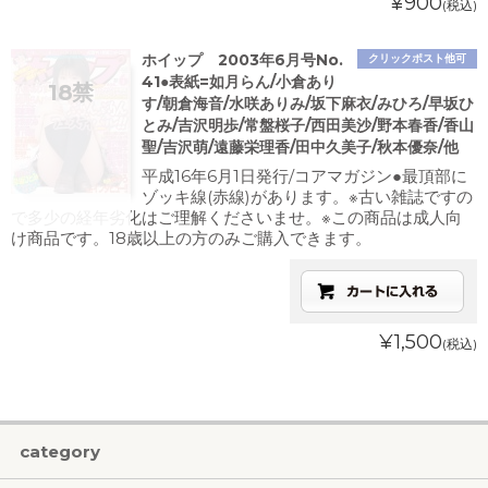
¥900
(税込)
ホイップ 2003年6月号No.
クリックポスト他可
41●表紙=如月らん/小倉あり
す/朝倉海音/水咲ありみ/坂下麻衣/みひろ/早坂ひ
とみ/吉沢明歩/常盤桜子/西田美沙/野本春香/香山
聖/吉沢萌/遠藤栄理香/田中久美子/秋本優奈/他
平成16年6月1日発行/コアマガジン●最頂部に
ゾッキ線(赤線)があります。※古い雑誌ですの
で多少の経年劣化はご理解くださいませ。※この商品は成人向
け商品です。18歳以上の方のみご購入できます。
¥1,500
(税込)
category