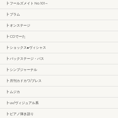
┣ フールズメイト No.101～
┣ プラム
┣ オンステージ
┣ CDでーた
┣ ショックス●ヴィシャス
┣ バックステージ・パス
┣ シンプジャーナル
┣ 月刊カドカワ/ブレス
┣ ムジカ
┣ uv/ヴィジュアル系
┣ ピアノ弾き語り