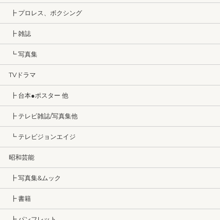
┣ プロレス、ボクシング
┣ 雑誌
┗ 写真集
TVドラマ
┣ 台本●ポスター 他
┣ テレビ雑誌/写真集他
┗ テレビジョンエイジ
昭和芸能
┣ 写真集&ムック
┣ 書籍
┣ パンフレット