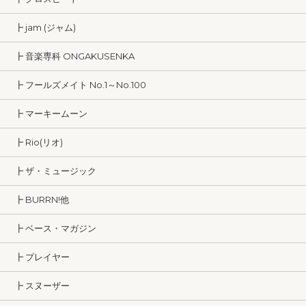
┣ jam (ジャム)
┣ 音楽専科 ONGAKUSENKA
┣ フールズメイト No.1～No.100
┣ マーキームーン
┣ Rio(リオ)
┣ ザ・ミュージック
┣ BURRN!他
┣ ベース・マガジン
┣ プレイヤー
┣ スヌーザー