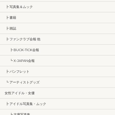
┣ 写真集＆ムック
┣ 書籍
┣ 雑誌
┣ ファンクラブ会報 他
┣ BUCK-TICK会報
┗ X-JAPAN会報
┣ パンフレット
┗ アーティストグッズ
女性アイドル・女優
┣ アイドル写真集・ムック
┣ 文庫写真集