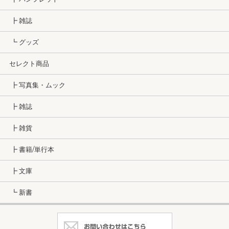
┣ 雑誌
┗ グッズ
セレクト商品
┣ 写真集・ムック
┣ 雑誌
┣ 雑貨
┣ 書籍/単行本
┣ 文庫
┗ 新書