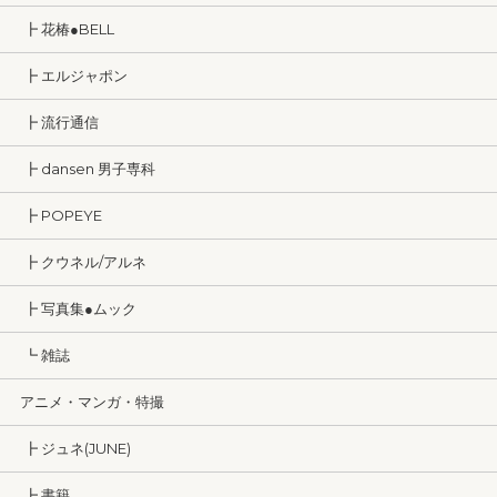
┣ 花椿●BELL
┣ エルジャポン
┣ 流行通信
┣ dansen 男子専科
┣ POPEYE
┣ クウネル/アルネ
┣ 写真集●ムック
┗ 雑誌
アニメ・マンガ・特撮
┣ ジュネ(JUNE)
┣ 書籍