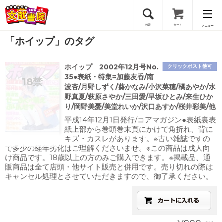
検索
カート
メニュー
「ホイップ」のタグ
会員登録
ホイップ 2002年12月号No.
クリックポスト他可
ログイン
35●表紙・特集=加藤友香/南
波杏/月野しずく/葵かなみ/小沢菜穂/橘あやか/水
野真夏/萩原さやか/三田愛/早坂ひとみ/来生ひか
り/岡野美憂/美堂れいか/沢口あすか/桜井彩美/他
平成14年12月1日発行/コアマガジン●表紙裏表
紙上部から巻頭巻末頁にかけて角折れ、背に
キズ・カスレがあります。※古い雑誌ですの
で多少の経年劣化はご理解くださいませ。※この商品は成人向
け商品です。18歳以上の方のみご購入できます。※掲載品、通
販商品は全て店頭・他サイト販売と併用です。売り切れの際は
キャンセル処理とさせていただきますので、御了承ください。