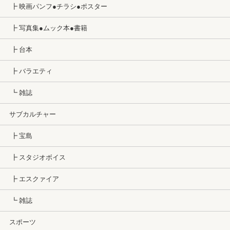
┣ 映画パンフ●チラシ●ポスター
┣ 写真集●ムック本●書籍
┣ 台本
┣ バラエティ
┗ 雑誌
サブカルチャー
┣ 宝島
┣ スタジオボイス
┣ エスクァイア
┗ 雑誌
スポーツ