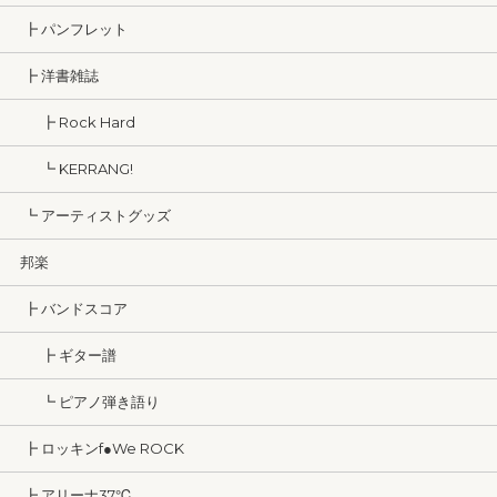
┣ パンフレット
┣ 洋書雑誌
┣ Rock Hard
┗ KERRANG!
┗ アーティストグッズ
邦楽
┣ バンドスコア
┣ ギター譜
┗ ピアノ弾き語り
┣ ロッキンf●We ROCK
┣ アリーナ37℃