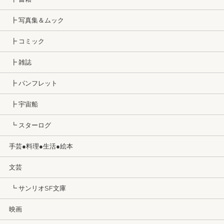
┣ 写真集＆ムック
┣ コミック
┣ 雑誌
┣ パンフレット
┣ 宇宙船
┗ スターログ
手芸●料理●生活●絵本
文芸
┗ サンリオSF文庫
映画