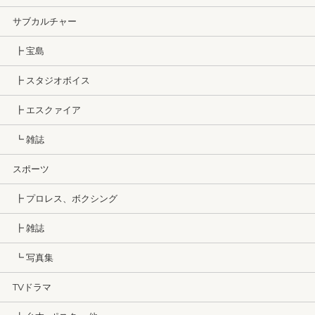
サブカルチャー
┣ 宝島
┣ スタジオボイス
┣ エスクァイア
┗ 雑誌
スポーツ
┣ プロレス、ボクシング
┣ 雑誌
┗ 写真集
TVドラマ