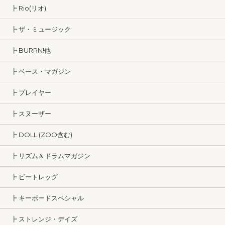
┣ Rio(リオ)
┣ ザ・ミュージック
┣ BURRN!他
┣ ベース・マガジン
┣ プレイヤー
┣ スヌーザー
┣ DOLL (ZOO含む)
┣ リズム＆ドラムマガジン
┣ ビートレッグ
┣ キーボードスペシャル
┣ ストレンジ・デイズ