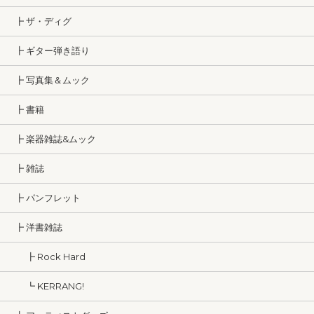
┣ ザ・ディグ
┣ ギター弾き語り
┣ 写真集＆ムック
┣ 書籍
┣ 楽器雑誌&ムック
┣ 雑誌
┣ パンフレット
┣ 洋書雑誌
┣ Rock Hard
┗ KERRANG!