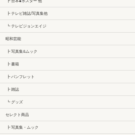
┣ 台本●ポスター 他
┣ テレビ雑誌/写真集他
┗ テレビジョンエイジ
昭和芸能
┣ 写真集&ムック
┣ 書籍
┣ パンフレット
┣ 雑誌
┗ グッズ
セレクト商品
┣ 写真集・ムック