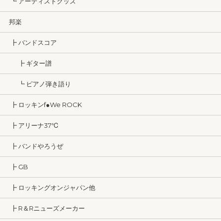
┗ アーティストグッズ
邦楽
┣ バンドスコア
┣ ギター譜
┗ ピアノ弾き語り
┣ ロッキンf●We ROCK
┣ アリーナ37℃
┣ バンドやろうぜ
┣ GB
┣ ロッキングオンジャパン他
┣ R＆Rニューズメーカー