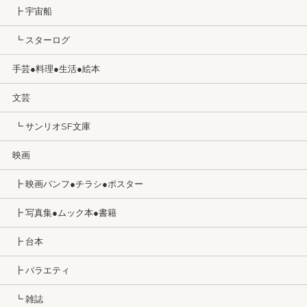
┣ 宇宙船
┗ スターログ
手芸●料理●生活●絵本
文芸
┗ サンリオSF文庫
映画
┣ 映画パンフ●チラシ●ポスター
┣ 写真集●ムック本●書籍
┣ 台本
┣ バラエティ
┗ 雑誌