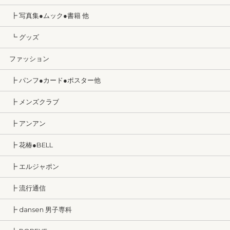
┣ 写真集●ムック●書籍 他
┗ グッズ
ファッション
┣ パンフ●カード●ポスター他
┣ メンズクラブ
┣ アンアン
┣ 花椿●BELL
┣ エルジャポン
┣ 流行通信
┣ dansen 男子専科