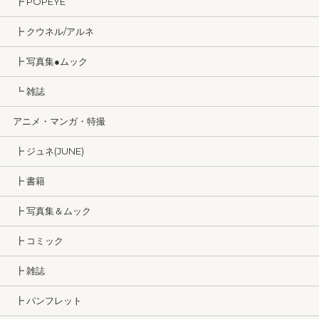
┣ POPEYE
┣ クウネル/アルネ
┣ 写真集●ムック
┗ 雑誌
アニメ・マンガ・特撮
┣ ジュネ(JUNE)
┣ 書籍
┣ 写真集＆ムック
┣ コミック
┣ 雑誌
┣ パンフレット