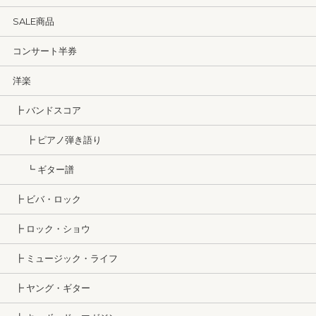
SALE商品
コンサート半券
洋楽
┣ バンドスコア
┣ ピアノ弾き語り
┗ ギター譜
┣ ビバ・ロック
┣ ロック・ショウ
┣ ミュージック・ライフ
┣ ヤング・ギター