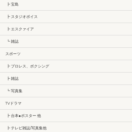
┣ 宝島
┣ スタジオボイス
┣ エスクァイア
┗ 雑誌
スポーツ
┣ プロレス、ボクシング
┣ 雑誌
┗ 写真集
TVドラマ
┣ 台本●ポスター 他
┣ テレビ雑誌/写真集他