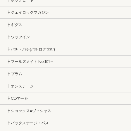
┣ ポップビート
┣ ジェイロックマガジン
┣ ギグス
┣ ワッツイン
┣ パチ・パチ(パチロク含む)
┣ フールズメイト No.101～
┣ プラム
┣ オンステージ
┣ CDでーた
┣ ショックス●ヴィシャス
┣ バックステージ・パス