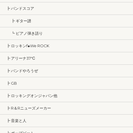
┣ バンドスコア
┣ ギター譜
┗ ピアノ弾き語り
┣ ロッキンf●We ROCK
┣ アリーナ37℃
┣ バンドやろうぜ
┣ GB
┣ ロッキングオンジャパン他
┣ R＆Rニューズメーカー
┣ 音楽と人