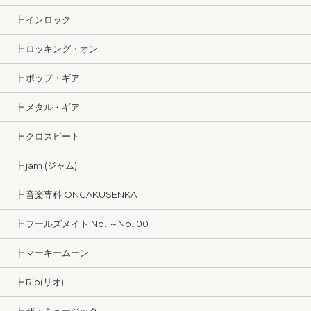
┣ インロック
┣ ロッキング・オン
┣ ポップ・ギア
┣ メタル・ギア
┣ クロスビート
┣ jam (ジャム)
┣ 音楽専科 ONGAKUSENKA
┣ フールズメイト No.1～No.100
┣ マーキームーン
┣ Rio(リオ)