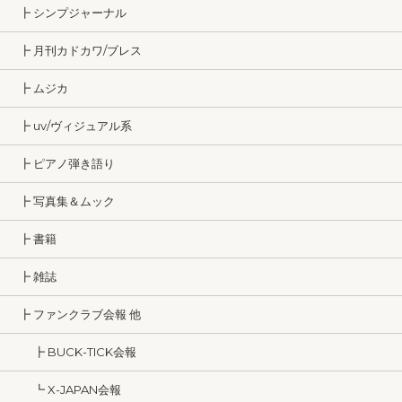
┣ シンプジャーナル
┣ 月刊カドカワ/ブレス
┣ ムジカ
┣ uv/ヴィジュアル系
┣ ピアノ弾き語り
┣ 写真集＆ムック
┣ 書籍
┣ 雑誌
┣ ファンクラブ会報 他
┣ BUCK-TICK会報
┗ X-JAPAN会報