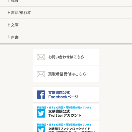
┣ 雑貨
┣ 書籍/単行本
┣ 文庫
┗ 新書