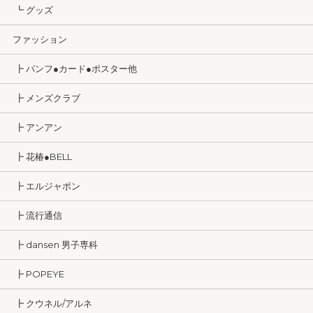
┗ グッズ
ファッション
┣ パンフ●カード●ポスター他
┣ メンズクラブ
┣ アンアン
┣ 花椿●BELL
┣ エルジャポン
┣ 流行通信
┣ dansen 男子専科
┣ POPEYE
┣ クウネル/アルネ