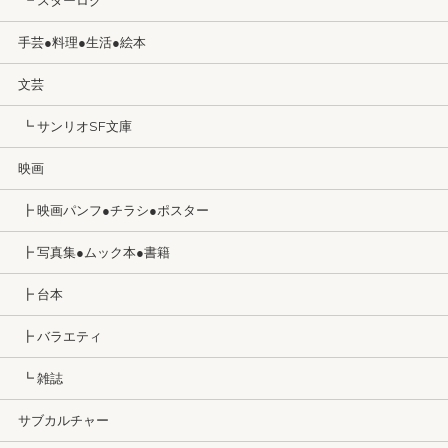
┗ スターログ
手芸●料理●生活●絵本
文芸
┗ サンリオSF文庫
映画
┣ 映画パンフ●チラシ●ポスター
┣ 写真集●ムック本●書籍
┣ 台本
┣ バラエティ
┗ 雑誌
サブカルチャー