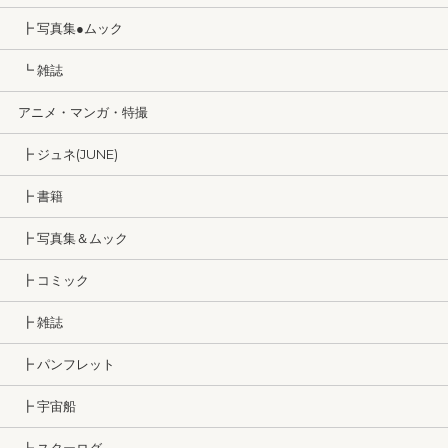
┣ 写真集●ムック
┗ 雑誌
アニメ・マンガ・特撮
┣ ジュネ(JUNE)
┣ 書籍
┣ 写真集＆ムック
┣ コミック
┣ 雑誌
┣ パンフレット
┣ 宇宙船