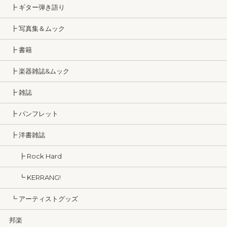
┣ ギター弾き語り
┣ 写真集＆ムック
┣ 書籍
┣ 楽器雑誌&ムック
┣ 雑誌
┣ パンフレット
┣ 洋書雑誌
┣ Rock Hard
┗ KERRANG!
┗ アーティストグッズ
邦楽