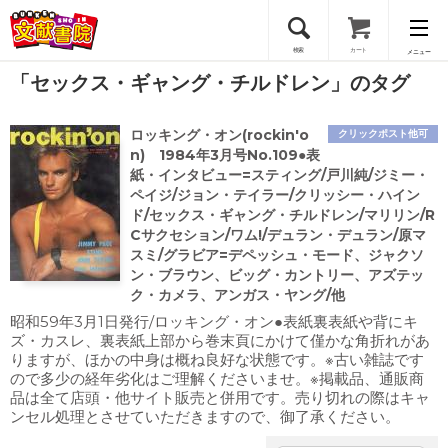
検索
カート
メニュー
「セックス・ギャング・チルドレン」のタグ
会員登録
ロッキング・オン(rockin'o
クリックポスト他可
ログイン
n) 1984年3月号No.109●表
紙・インタビュー=スティング/戸川純/ジミー・
ペイジ/ジョン・テイラー/クリッシー・ハイン
ド/セックス・ギャング・チルドレン/マリリン/R
Cサクセション/ワム!/デュラン・デュラン/原マ
スミ/グラビア=デペッシュ・モード、ジャクソ
ン・ブラウン、ビッグ・カントリー、アズテッ
ク・カメラ、アンガス・ヤング/他
昭和59年3月1日発行/ロッキング・オン●表紙裏表紙や背にキ
ズ・カスレ、裏表紙上部から巻末頁にかけて僅かな角折れがあ
りますが、ほかの中身は概ね良好な状態です。※古い雑誌です
ので多少の経年劣化はご理解くださいませ。※掲載品、通販商
品は全て店頭・他サイト販売と併用です。売り切れの際はキャ
ンセル処理とさせていただきますので、御了承ください。