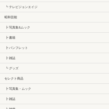
┗ テレビジョンエイジ
昭和芸能
┣ 写真集&ムック
┣ 書籍
┣ パンフレット
┣ 雑誌
┗ グッズ
セレクト商品
┣ 写真集・ムック
┣ 雑誌