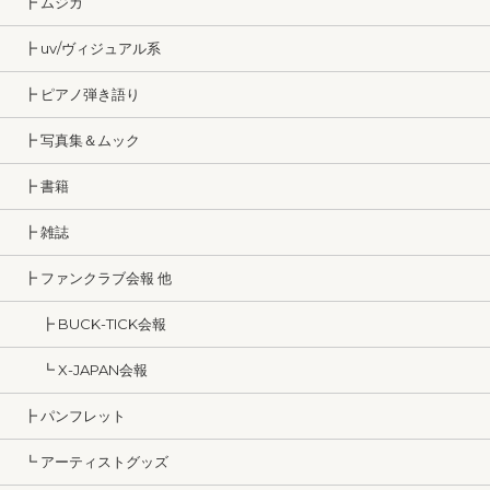
┣ ムジカ
┣ uv/ヴィジュアル系
┣ ピアノ弾き語り
┣ 写真集＆ムック
┣ 書籍
┣ 雑誌
┣ ファンクラブ会報 他
┣ BUCK-TICK会報
┗ X-JAPAN会報
┣ パンフレット
┗ アーティストグッズ