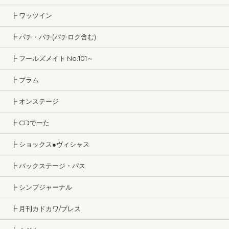
┣ ワッツイン
┣ パチ・パチ(パチロク含む)
┣ フールズメイト No.101～
┣ プラム
┣ オンステージ
┣ CDでーた
┣ ショックス●ヴィシャス
┣ バックステージ・パス
┣ シンプジャーナル
┣ 月刊カドカワ/ブレス