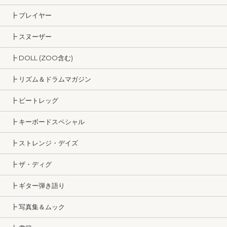
┣ プレイヤー
┣ スヌーザー
┣ DOLL (ZOO含む)
┣ リズム＆ドラムマガジン
┣ ビートレッグ
┣ キーボードスペシャル
┣ ストレンジ・デイズ
┣ ザ・ディグ
┣ ギター弾き語り
┣ 写真集＆ムック