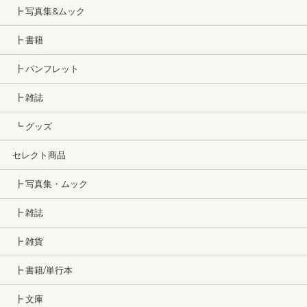
┣ 写真集&ムック
┣ 書籍
┣ パンフレット
┣ 雑誌
┗ グッズ
セレクト商品
┣ 写真集・ムック
┣ 雑誌
┣ 雑貨
┣ 書籍/単行本
┣ 文庫