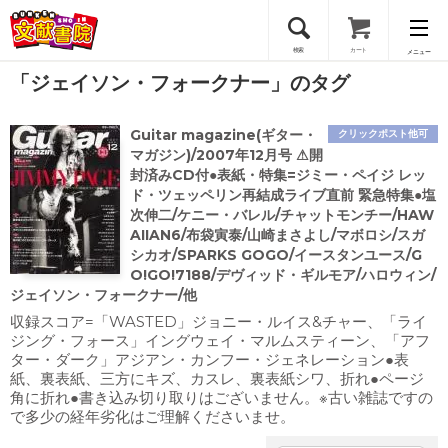
検索
カート
メニュー
「ジェイソン・フォークナー」のタグ
会員登録
Guitar magazine(ギター・
クリックポスト他可
ログイン
マガジン)/2007年12月号 ⚠開
封済みCD付●表紙・特集=ジミー・ペイジ レッ
ド・ツェッペリン再結成ライブ直前 緊急特集●塩
次伸二/ケニー・バレル/チャットモンチー/HAW
AIIAN6/布袋寅泰/山崎まさよし/マボロシ/スガ
シカオ/SPARKS GOGO/イースタンユース/G
O!GO!7188/デヴィッド・ギルモア/ハロウィン/
ジェイソン・フォークナー/他
収録スコア=「WASTED」ジョニー・ルイス&チャー、「ライ
ジング・フォース」イングウェイ・マルムスティーン、「アフ
ター・ダーク」アジアン・カンフー・ジェネレーション●表
紙、裏表紙、三方にキズ、カスレ、裏表紙シワ、折れ●ページ
角に折れ●書き込み切り取りはございません。※古い雑誌ですの
で多少の経年劣化はご理解くださいませ。