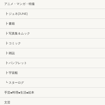
アニメ・マンガ・特撮
┣ ジュネ(JUNE)
┣ 書籍
┣ 写真集＆ムック
┣ コミック
┣ 雑誌
┣ パンフレット
┣ 宇宙船
┗ スターログ
手芸●料理●生活●絵本
文芸