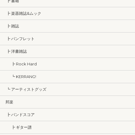
┣ 書籍
┣ 楽器雑誌&ムック
┣ 雑誌
┣ パンフレット
┣ 洋書雑誌
┣ Rock Hard
┗ KERRANG!
┗ アーティストグッズ
邦楽
┣ バンドスコア
┣ ギター譜