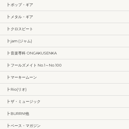
┣ ポップ・ギア
┣ メタル・ギア
┣ クロスビート
┣ jam (ジャム)
┣ 音楽専科 ONGAKUSENKA
┣ フールズメイト No.1～No.100
┣ マーキームーン
┣ Rio(リオ)
┣ ザ・ミュージック
┣ BURRN!他
┣ ベース・マガジン