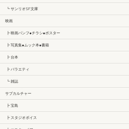
┗ サンリオSF文庫
映画
┣ 映画パンフ●チラシ●ポスター
┣ 写真集●ムック本●書籍
┣ 台本
┣ バラエティ
┗ 雑誌
サブカルチャー
┣ 宝島
┣ スタジオボイス