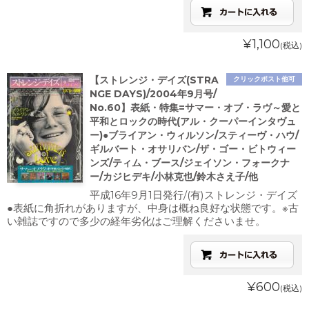
¥1,100
(税込)
【ストレンジ・デイズ(STRA
クリックポスト他可
NGE DAYS)/2004年9月号/
No.60】表紙・特集=サマー・オブ・ラヴ～愛と
平和とロックの時代(アル・クーパーインタヴュ
ー)●ブライアン・ウィルソン/スティーヴ・ハウ/
ギルバート・オサリバン/ザ・ゴー・ビトウィー
ンズ/ティム・ブース/ジェイソン・フォークナ
ー/カジヒデキ/小林克也/鈴木さえ子/他
平成16年9月1日発行/(有)ストレンジ・デイズ
●表紙に角折れがありますが、中身は概ね良好な状態です。※古
い雑誌ですので多少の経年劣化はご理解くださいませ。
¥600
(税込)