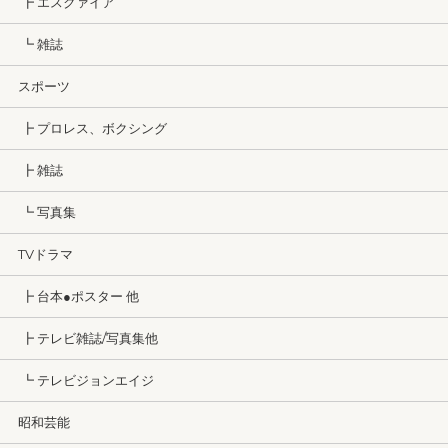
┣ エスクァイア
┗ 雑誌
スポーツ
┣ プロレス、ボクシング
┣ 雑誌
┗ 写真集
TVドラマ
┣ 台本●ポスター 他
┣ テレビ雑誌/写真集他
┗ テレビジョンエイジ
昭和芸能