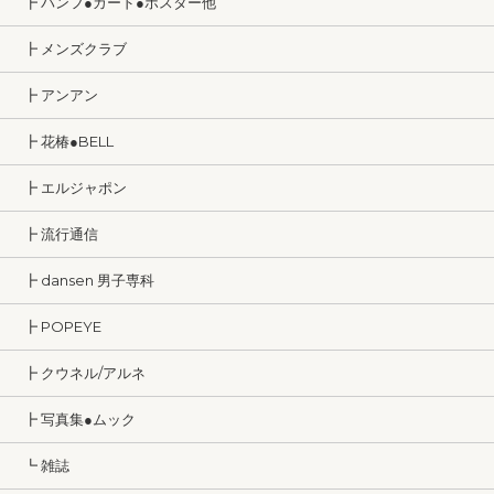
┣ パンフ●カード●ポスター他
┣ メンズクラブ
┣ アンアン
┣ 花椿●BELL
┣ エルジャポン
┣ 流行通信
┣ dansen 男子専科
┣ POPEYE
┣ クウネル/アルネ
┣ 写真集●ムック
┗ 雑誌