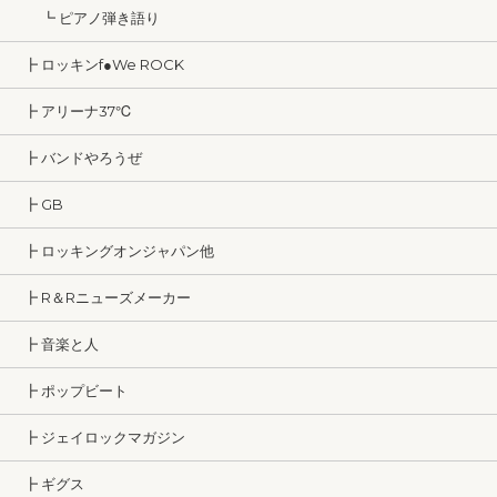
┗ ピアノ弾き語り
┣ ロッキンf●We ROCK
┣ アリーナ37℃
┣ バンドやろうぜ
┣ GB
┣ ロッキングオンジャパン他
┣ R＆Rニューズメーカー
┣ 音楽と人
┣ ポップビート
┣ ジェイロックマガジン
┣ ギグス