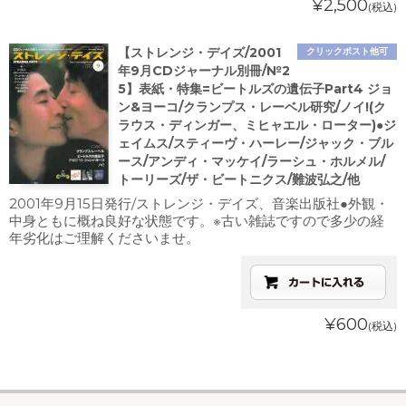
¥2,500
(税込)
【ストレンジ・デイズ/2001
クリックポスト他可
年9月CDジャーナル別冊/№2
5】表紙・特集=ビートルズの遺伝子Part4 ジョ
ン&ヨーコ/クランプス・レーベル研究/ノイ!(ク
ラウス・ディンガー、ミヒャエル・ローター)●ジ
ェイムス/スティーヴ・ハーレー/ジャック・ブル
ース/アンディ・マッケイ/ラーシュ・ホルメル/
トーリーズ/ザ・ビートニクス/難波弘之/他
2001年9月15日発行/ストレンジ・デイズ、音楽出版社●外観・
中身ともに概ね良好な状態です。※古い雑誌ですので多少の経
年劣化はご理解くださいませ。
¥600
(税込)