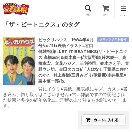
検索
カート
メニュー
「ザ・ビートニクス」のタグ
会員登録
ビックリハウス 1984年4月
クリックポスト他可
ログイン
号No.111●表紙イラスト=谷口
健雄/特集=LET IT BEATNIKS(ザ・ビートニク
ス 高橋幸宏＆鈴木慶一)/大阪野郎(鈴木慶一、高
橋幸宏、立花ハジメ、三宅裕司、鈴木さえ子、青
野ウン坊、金田タカコ)/「人はなぜ千葉県に住む
のか?」村上春樹/五月みどり/伊島薫/糸井重里×
栗本慎一郎/他
背にイタミ●表紙、裏表紙にキズ、カスレ●書
き込み、切り取りはございません●古い雑誌ですので明記され
た状態と多少の経年劣化にご理解の上で注文をお願いいたしま
す。