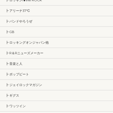
┣ ロッキンf●We ROCK
┣ アリーナ37℃
┣ バンドやろうぜ
┣ GB
┣ ロッキングオンジャパン他
┣ R＆Rニューズメーカー
┣ 音楽と人
┣ ポップビート
┣ ジェイロックマガジン
┣ ギグス
┣ ワッツイン