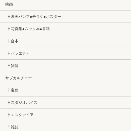
映画
┣ 映画パンフ●チラシ●ポスター
┣ 写真集●ムック本●書籍
┣ 台本
┣ バラエティ
┗ 雑誌
サブカルチャー
┣ 宝島
┣ スタジオボイス
┣ エスクァイア
┗ 雑誌