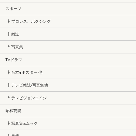
スポーツ
┣ プロレス、ボクシング
┣ 雑誌
┗ 写真集
TVドラマ
┣ 台本●ポスター 他
┣ テレビ雑誌/写真集他
┗ テレビジョンエイジ
昭和芸能
┣ 写真集&ムック