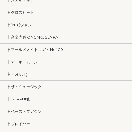
┣ メタル・ギア
┣ クロスビート
┣ jam (ジャム)
┣ 音楽専科 ONGAKUSENKA
┣ フールズメイト No.1～No.100
┣ マーキームーン
┣ Rio(リオ)
┣ ザ・ミュージック
┣ BURRN!他
┣ ベース・マガジン
┣ プレイヤー