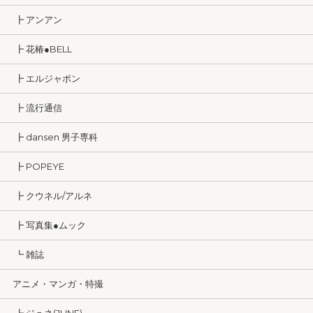
┣ アンアン
┣ 花椿●BELL
┣ エルジャポン
┣ 流行通信
┣ dansen 男子専科
┣ POPEYE
┣ クウネル/アルネ
┣ 写真集●ムック
┗ 雑誌
アニメ・マンガ・特撮