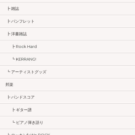
┣ 雑誌
┣ パンフレット
┣ 洋書雑誌
┣ Rock Hard
┗ KERRANG!
┗ アーティストグッズ
邦楽
┣ バンドスコア
┣ ギター譜
┗ ピアノ弾き語り