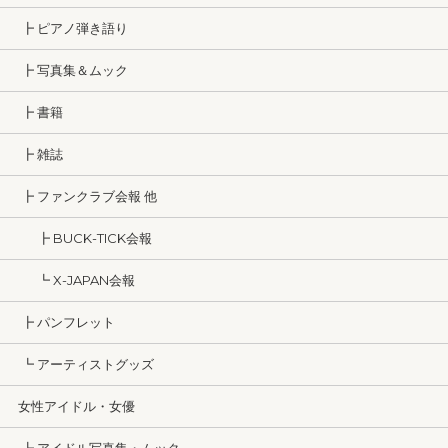
┣ ピアノ弾き語り
┣ 写真集＆ムック
┣ 書籍
┣ 雑誌
┣ ファンクラブ会報 他
┣ BUCK-TICK会報
┗ X-JAPAN会報
┣ パンフレット
┗ アーティストグッズ
女性アイドル・女優