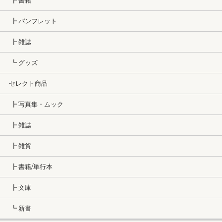
┣ 書籍
┣ パンフレット
┣ 雑誌
┗ グッズ
セレクト商品
┣ 写真集・ムック
┣ 雑誌
┣ 雑貨
┣ 書籍/単行本
┣ 文庫
┗ 新書