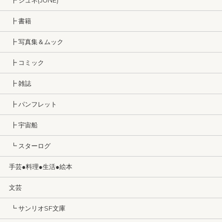
┣ ジュネ(JUNE)
┣ 書籍
┣ 写真集＆ムック
┣ コミック
┣ 雑誌
┣ パンフレット
┣ 宇宙船
┗ スターログ
手芸●料理●生活●絵本
文芸
┗ サンリオSF文庫