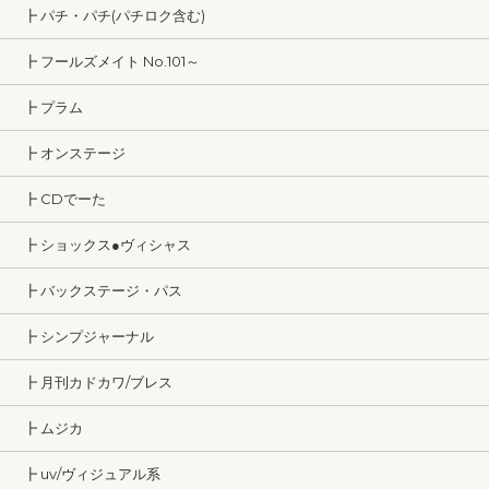
┣ パチ・パチ(パチロク含む)
┣ フールズメイト No.101～
┣ プラム
┣ オンステージ
┣ CDでーた
┣ ショックス●ヴィシャス
┣ バックステージ・パス
┣ シンプジャーナル
┣ 月刊カドカワ/ブレス
┣ ムジカ
┣ uv/ヴィジュアル系