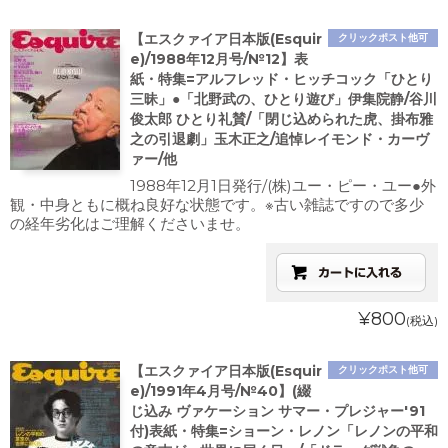
【エスクァイア日本版(Esquir
クリックポスト他可
e)/1988年12月号/№12】表
紙・特集=アルフレッド・ヒッチコック「ひとり
三昧」●「北野武の、ひとり遊び」伊集院静/谷川
俊太郎 ひとり礼賛/「閉じ込められた虎、掛布雅
之の引退劇」玉木正之/追悼レイモンド・カーヴ
ァー/他
1988年12月1日発行/(株)ユー・ピー・ユー●外
観・中身ともに概ね良好な状態です。※古い雑誌ですので多少
の経年劣化はご理解くださいませ。
¥800
(税込)
【エスクァイア日本版(Esquir
クリックポスト他可
e)/1991年4月号/№40】(綴
じ込み ヴァケーション サマー・プレジャー'91
付)表紙・特集=ショーン・レノン「レノンの平和