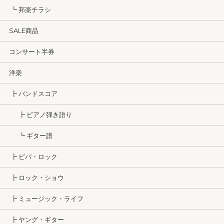
┗ 邦楽チラシ
SALE商品
コンサート半券
洋楽
┣ バンドスコア
┣ ピアノ弾き語り
┗ ギター譜
┣ ビバ・ロック
┣ ロック・ショウ
┣ ミュージック・ライフ
┣ ヤング・ギター