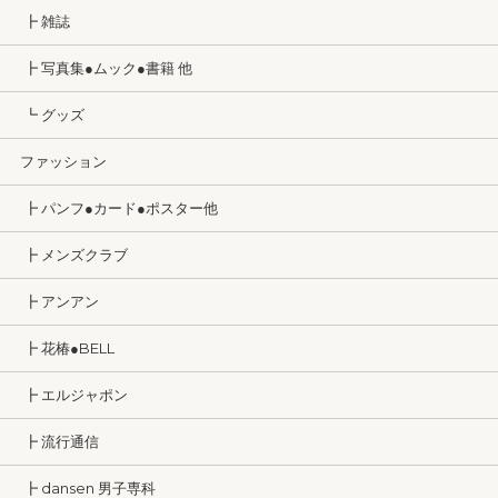
┣ 雑誌
┣ 写真集●ムック●書籍 他
┗ グッズ
ファッション
┣ パンフ●カード●ポスター他
┣ メンズクラブ
┣ アンアン
┣ 花椿●BELL
┣ エルジャポン
┣ 流行通信
┣ dansen 男子専科