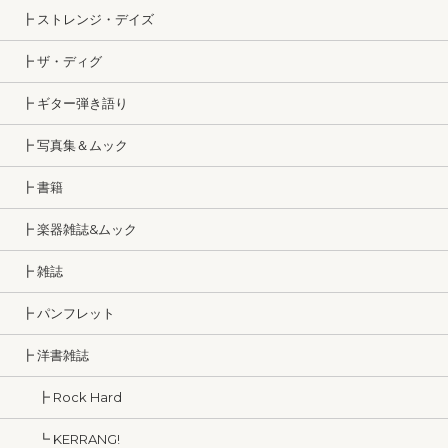
┣ ストレンジ・デイズ
┣ ザ・ディグ
┣ ギター弾き語り
┣ 写真集＆ムック
┣ 書籍
┣ 楽器雑誌&ムック
┣ 雑誌
┣ パンフレット
┣ 洋書雑誌
┣ Rock Hard
┗ KERRANG!