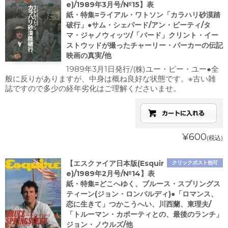
e)/1989年3月号/№15】表
紙・特集=ライアル・ワトソン「カラハリ砂漠踏
破行」●サム・シェパード/アン・ビーティ/タ
マ・ジャノウィッツ/「バード」クリント・イー
ストウッドが撮ったチャーリー・パーカーの伝記
映画の真実/他
1989年3月1日発行/(株)ユー・ピー・ユー●全
般に反りがありますが、中身は概ね良好な状態です。※古い雑
誌ですので多少の経年劣化はご理解くださいませ。
¥600
(税込)
【エスクァイア日本版(Esquir
クリックポスト他可
e)/1989年2月号/№14】表
紙・特集=どこへゆく、ブルース・スプリングス
ティーン(ジョン・ロンバルディ)●「ロマンス、
恋に生きて」つかこうへい、川西蘭、東理夫/
「トルーマン・カポーティとの、最後のランチ」
ジョン・ノウルズ/他