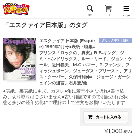
検索
カート
メニュー
「エスクァイア日本版」のタグ
会員登録
エスクァイア 日本版 (Esquir
クリックポスト他可
ログイン
e) 1991年1月号●表紙・特集=
プリンス「ロックの、真実」B.B.キング、ジ
ミ・ヘンドリックス、ルー・リード、ジョン・ケ
ール、近田春夫、M.C.ハマー、P-ファンク、フ
ィッシュボーン、ジューダス・プリースト、アリ
ス・クーパー、久保田利伸●「ジョージ・ガーシ
ュインの遺言」石井宏/他
●表紙、裏表紙にキズ、カスレ●角に若干小さな折れ●書き込
み、切り取りはございません●古い雑誌ですので明記された状
態と多少の経年劣化にご理解の上で注文をお願いいたします。
¥1,000
(税込)