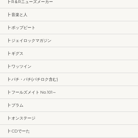
┣ R＆Rニューズメーカー
┣ 音楽と人
┣ ポップビート
┣ ジェイロックマガジン
┣ ギグス
┣ ワッツイン
┣ パチ・パチ(パチロク含む)
┣ フールズメイト No.101～
┣ プラム
┣ オンステージ
┣ CDでーた