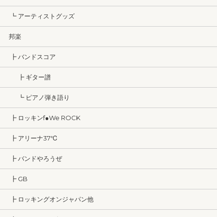
┗ アーティストグッズ
邦楽
┣ バンドスコア
┣ ギター譜
┗ ピアノ弾き語り
┣ ロッキンf●We ROCK
┣ アリーナ37℃
┣ バンドやろうぜ
┣ GB
┣ ロッキングオンジャパン他