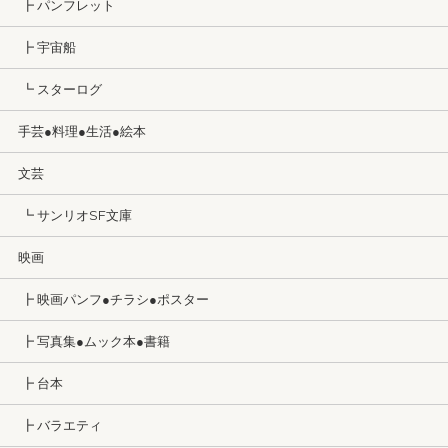
┣ パンフレット
┣ 宇宙船
┗ スターログ
手芸●料理●生活●絵本
文芸
┗ サンリオSF文庫
映画
┣ 映画パンフ●チラシ●ポスター
┣ 写真集●ムック本●書籍
┣ 台本
┣ バラエティ