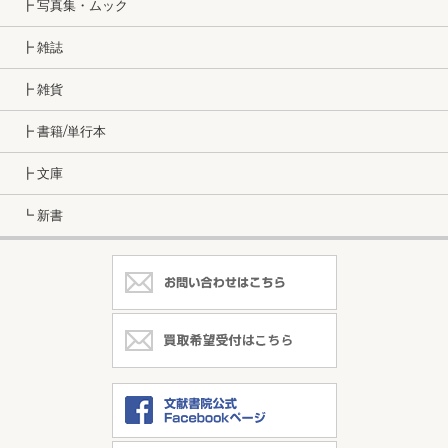
┣ 写真集・ムック
┣ 雑誌
┣ 雑貨
┣ 書籍/単行本
┣ 文庫
┗ 新書