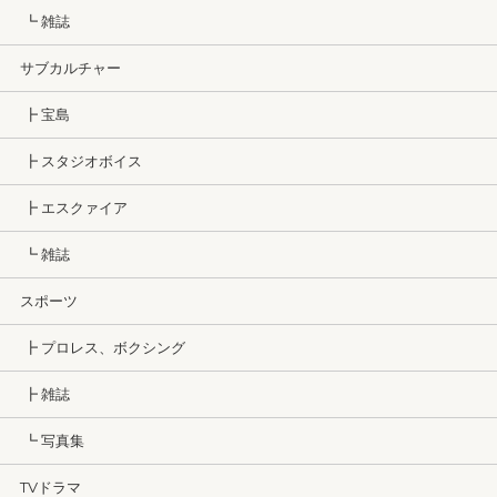
┗ 雑誌
サブカルチャー
┣ 宝島
┣ スタジオボイス
┣ エスクァイア
┗ 雑誌
スポーツ
┣ プロレス、ボクシング
┣ 雑誌
┗ 写真集
TVドラマ