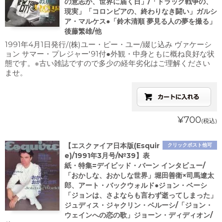
の意志が、世界に届く日」/「ドラッグ戦争の、
現実」「コロンビアの、終わりなき闘い」ガルシ
ア・マルケス●「鈴木清順 夢見る人の夢を撮る」
後藤繁雄/他
1991年4月1日発行/(株)ユー・ピー・ユー/綴じ込み ヴァケーシ
ョン サマー・プレジャー'91付●外観・中身ともに概ね良好な状
態です。※古い雑誌ですので多少の経年劣化はご理解ください
ませ。
¥700
(税込)
【エスクァイア日本版(Esquir
クリックポスト他可
e)/1991年3月号/№39】表
紙・特集=デイビッド・バーン インタビュー/
「おかしな、おかしな世界」堀田善衛×司馬遼太
郎、アート・バックウォルド●ジョン・ベーシ
「ジョンは、さよならも言わず逝ってしまった」
ジュディス・ジャクリン・ベルーシ/「ジョン・
ウェインへの恋の歌」ジョーン・ディディオン/