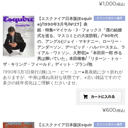
¥1,000
(税込)
【エスクァイア日本版(Esquir
クリックポスト他可
e)/1990年3月号/№27】表
紙・特集=マイケル・J・フォックス「僕の結婚
式を巡る、マスコミとの大攻防戦」/'90年代
の、アングル(ジェイ・マキナニー、ローリー・
アンダーソン、デービッド・ハルバースタム、ラ
イアル・ワトソン、久野収)●「本田宗一郎 作る
男は輝いていた」本田靖春/「リターン・トゥ・
ザ・キリング・フィールド」ディット・プラン/他
1990年3月1日発行/(株)ユー・ピー・ユー●裏表紙に少々折れが
ありますが、中身は概ね良好な状態です。※古い雑誌ですので
多少の経年劣化はご理解くださいませ。
¥600
(税込)
【エスクァイア日本版(Esquir
クリックポスト他可