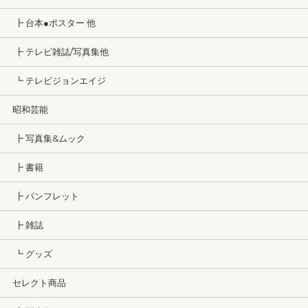
┣ 台本●ポスター 他
┣ テレビ雑誌/写真集他
┗ テレビジョンエイジ
昭和芸能
┣ 写真集&ムック
┣ 書籍
┣ パンフレット
┣ 雑誌
┗ グッズ
セレクト商品