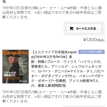
他
1991年3月1日発行/(株)ユー・ピー・ユー●外観・中身ともに概
ね良好な状態です。※古い雑誌ですので多少の経年劣化はご理
解くださいませ。
¥1,500
(税込)
【エスクァイア日本版(Esquir
クリックポスト他可
e)/1991年2月号/№38】表
紙・特集=ブルース・ウィリス「ハリウッドの、
冒険者たち」アーノルド・シュワルツェネッガ
ー、ロバート・デニーロ●マイケル・チミノ/ピー
ター・ボグダノヴィッチ/サム・ペキンパー/ダー
ク・ボガード/一目瞭然、アメリカ映画197人
の、最新人脈相関図/他
1991年2月1日発行/(株)ユー・ピー・ユー●外観・中身ともに概
ね良好な状態です。※古い雑誌ですので多少の経年劣化はご理
解くださいませ。