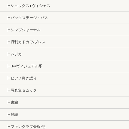
┣ ショックス●ヴィシャス
┣ バックステージ・パス
┣ シンプジャーナル
┣ 月刊カドカワ/ブレス
┣ ムジカ
┣ uv/ヴィジュアル系
┣ ピアノ弾き語り
┣ 写真集＆ムック
┣ 書籍
┣ 雑誌
┣ ファンクラブ会報 他