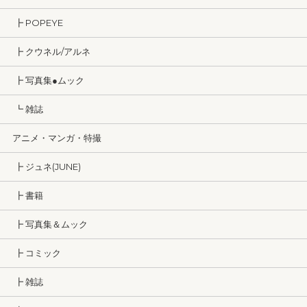
┣ POPEYE
┣ クウネル/アルネ
┣ 写真集●ムック
┗ 雑誌
アニメ・マンガ・特撮
┣ ジュネ(JUNE)
┣ 書籍
┣ 写真集＆ムック
┣ コミック
┣ 雑誌