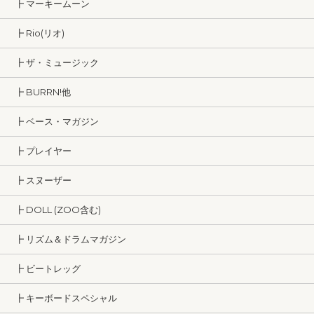
┣ マーキームーン
┣ Rio(リオ)
┣ ザ・ミュージック
┣ BURRN!他
┣ ベース・マガジン
┣ プレイヤー
┣ スヌーザー
┣ DOLL (ZOO含む)
┣ リズム＆ドラムマガジン
┣ ビートレッグ
┣ キーボードスペシャル