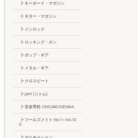
┣ キーボード・マガジン
┣ ギター・マガジン
┣ インロック
┣ ロッキング・オン
┣ ポップ・ギア
┣ メタル・ギア
┣ クロスビート
┣ jam (ジャム)
┣ 音楽専科 ONGAKUSENKA
┣ フールズメイト No.1～No.10
0
┣ マーキームーン