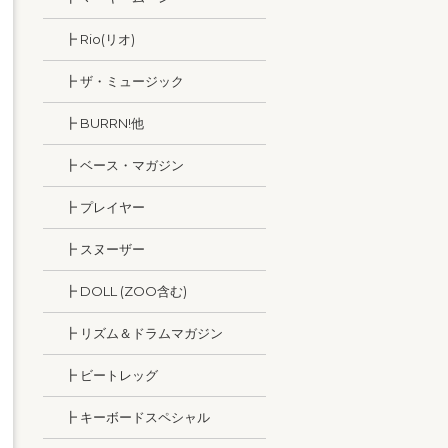
┣ Rio(リオ)
┣ ザ・ミュージック
┣ BURRN!他
┣ ベース・マガジン
┣ プレイヤー
┣ スヌーザー
┣ DOLL (ZOO含む)
┣ リズム＆ドラムマガジン
┣ ビートレッグ
┣ キーボードスペシャル