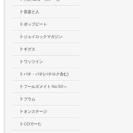
┣ 音楽と人
┣ ポップビート
┣ ジェイロックマガジン
┣ ギグス
┣ ワッツイン
┣ パチ・パチ(パチロク含む)
┣ フールズメイト No.101～
┣ プラム
┣ オンステージ
┣ CDでーた