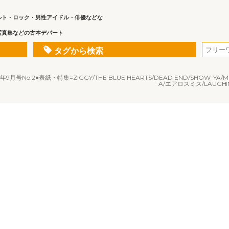
ルト・ロック・男性アイドル・俳優などな
写真集などの古本デパート
タグから検索
No.2●表紙・特集=ZIGGY/THE BLUE HEARTS/DEAD END/SHOW-YA/MINAK
A/エアロスミス/LAUGHIN