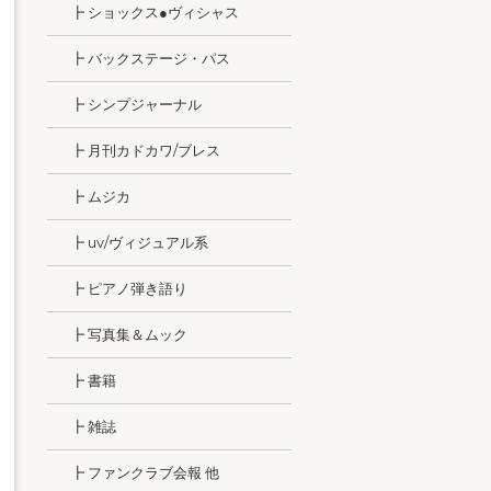
┣ ショックス●ヴィシャス
┣ バックステージ・パス
┣ シンプジャーナル
┣ 月刊カドカワ/ブレス
┣ ムジカ
┣ uv/ヴィジュアル系
┣ ピアノ弾き語り
┣ 写真集＆ムック
┣ 書籍
┣ 雑誌
┣ ファンクラブ会報 他