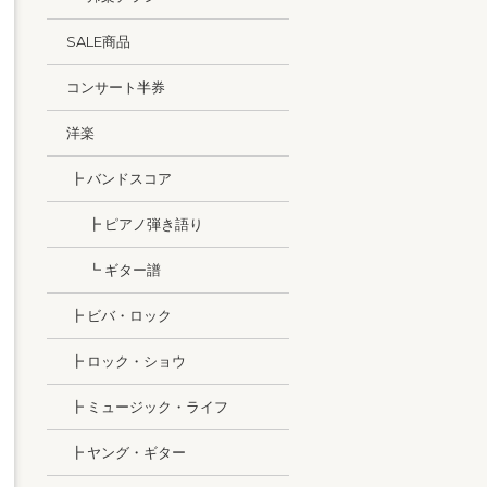
SALE商品
コンサート半券
洋楽
┣ バンドスコア
┣ ピアノ弾き語り
┗ ギター譜
┣ ビバ・ロック
┣ ロック・ショウ
┣ ミュージック・ライフ
┣ ヤング・ギター