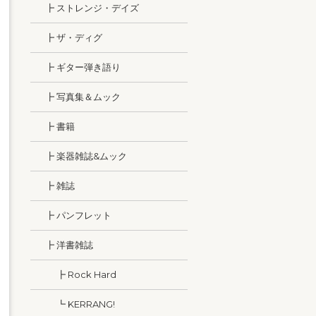
┣ ストレンジ・デイズ
┣ ザ・ディグ
┣ ギター弾き語り
┣ 写真集＆ムック
┣ 書籍
┣ 楽器雑誌&ムック
┣ 雑誌
┣ パンフレット
┣ 洋書雑誌
┣ Rock Hard
┗ KERRANG!