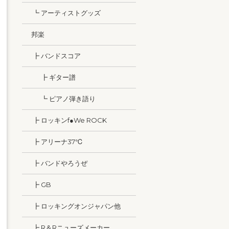
┗ アーティストグッズ
邦楽
┣ バンドスコア
┣ ギター譜
┗ ピアノ弾き語り
┣ ロッキンf●We ROCK
┣ アリーナ37℃
┣ バンドやろうぜ
┣ GB
┣ ロッキングオンジャパン他
┣ R＆Rニューズメーカー