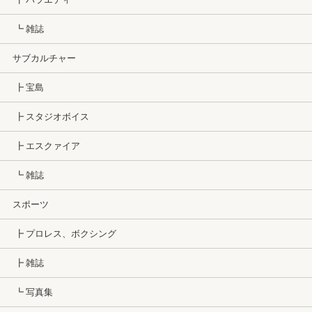
┗ 雑誌
サブカルチャー
┣ 宝島
┣ スタジオボイス
┣ エスクァイア
┗ 雑誌
スポーツ
┣ プロレス、ボクシング
┣ 雑誌
┗ 写真集