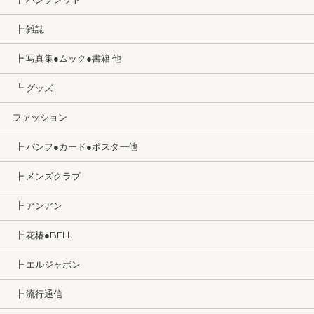
┣ 雑誌
┣ 写真集●ムック●書籍 他
┗ グッズ
ファッション
┣ パンフ●カード●ポスター他
┣ メンズクラブ
┣ アンアン
┣ 花椿●BELL
┣ エルジャポン
┣ 流行通信