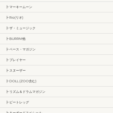
┣ マーキームーン
┣ Rio(リオ)
┣ ザ・ミュージック
┣ BURRN!他
┣ ベース・マガジン
┣ プレイヤー
┣ スヌーザー
┣ DOLL (ZOO含む)
┣ リズム＆ドラムマガジン
┣ ビートレッグ
┣ キーボードスペシャル