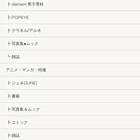
┣ dansen 男子専科
┣ POPEYE
┣ クウネル/アルネ
┣ 写真集●ムック
┗ 雑誌
アニメ・マンガ・特撮
┣ ジュネ(JUNE)
┣ 書籍
┣ 写真集＆ムック
┣ コミック
┣ 雑誌