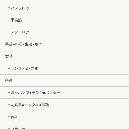
┣ パンフレット
┣ 宇宙船
┗ スターログ
手芸●料理●生活●絵本
文芸
┗ サンリオSF文庫
映画
┣ 映画パンフ●チラシ●ポスター
┣ 写真集●ムック本●書籍
┣ 台本
┣ バラエティ