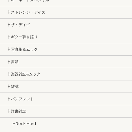
┣ ストレンジ・デイズ
┣ ザ・ディグ
┣ ギター弾き語り
┣ 写真集＆ムック
┣ 書籍
┣ 楽器雑誌&ムック
┣ 雑誌
┣ パンフレット
┣ 洋書雑誌
┣ Rock Hard