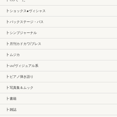
┣ ショックス●ヴィシャス
┣ バックステージ・パス
┣ シンプジャーナル
┣ 月刊カドカワ/ブレス
┣ ムジカ
┣ uv/ヴィジュアル系
┣ ピアノ弾き語り
┣ 写真集＆ムック
┣ 書籍
┣ 雑誌