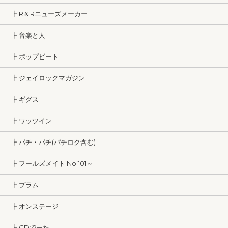
┣ R＆Rニューズメーカー
┣ 音楽と人
┣ ポップビート
┣ ジェイロックマガジン
┣ ギグス
┣ ワッツイン
┣ パチ・パチ(パチロク含む)
┣ フールズメイト No.101～
┣ プラム
┣ オンステージ
┣ CDでーた