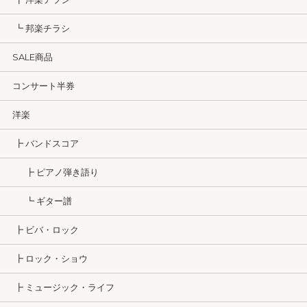
┗ 邦楽チラシ
SALE商品
コンサート半券
洋楽
┣ バンドスコア
┣ ピアノ弾き語り
┗ ギター譜
┣ ビバ・ロック
┣ ロック・ショウ
┣ ミュージック・ライフ