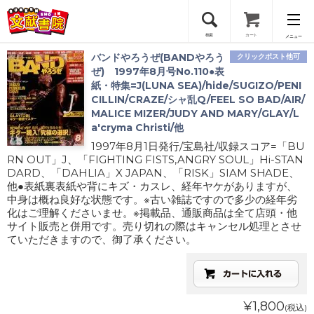
検索
カート
メニュー
バンドやろうぜ(BANDやろう
クリックポスト他可
会員登録
ぜ) 1997年8月号No.110●表
紙・特集=J(LUNA SEA)/hide/SUGIZO/PENI
CILLIN/CRAZE/シャ乱Q/FEEL SO BAD/AIR/
ログイン
MALICE MIZER/JUDY AND MARY/GLAY/L
a'cryma Christi/他
1997年8月1日発行/宝島社/収録スコア=「BU
RN OUT」J、「FIGHTING FISTS,ANGRY SOUL」Hi-STAN
DARD、「DAHLIA」X JAPAN、「RISK」SIAM SHADE、
他●表紙裏表紙や背にキズ・カスレ、経年ヤケがありますが、
中身は概ね良好な状態です。※古い雑誌ですので多少の経年劣
化はご理解くださいませ。※掲載品、通販商品は全て店頭・他
サイト販売と併用です。売り切れの際はキャンセル処理とさせ
ていただきますので、御了承ください。
¥1,800
(税込)