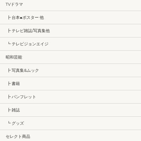
TVドラマ
┣ 台本●ポスター 他
┣ テレビ雑誌/写真集他
┗ テレビジョンエイジ
昭和芸能
┣ 写真集&ムック
┣ 書籍
┣ パンフレット
┣ 雑誌
┗ グッズ
セレクト商品