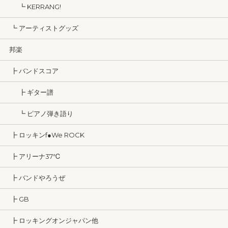
┗ KERRANG!
┗ アーティストグッズ
邦楽
┣ バンドスコア
┣ ギター譜
┗ ピアノ弾き語り
┣ ロッキンf●We ROCK
┣ アリーナ37℃
┣ バンドやろうぜ
┣ GB
┣ ロッキングオンジャパン他