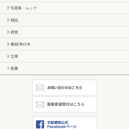
┣ 写真集・ムック
┣ 雑誌
┣ 雑貨
┣ 書籍/単行本
┣ 文庫
┗ 新書