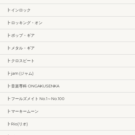
┣ インロック
┣ ロッキング・オン
┣ ポップ・ギア
┣ メタル・ギア
┣ クロスビート
┣ jam (ジャム)
┣ 音楽専科 ONGAKUSENKA
┣ フールズメイト No.1～No.100
┣ マーキームーン
┣ Rio(リオ)