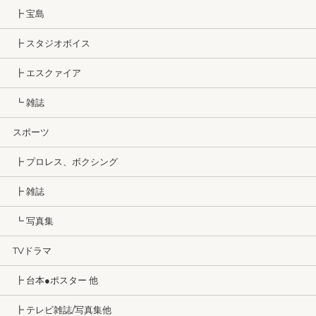
┣ 宝島
┣ スタジオボイス
┣ エスクァイア
┗ 雑誌
スポーツ
┣ プロレス、ボクシング
┣ 雑誌
┗ 写真集
TVドラマ
┣ 台本●ポスター 他
┣ テレビ雑誌/写真集他