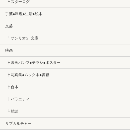
┗ スターログ
手芸●料理●生活●絵本
文芸
┗ サンリオSF文庫
映画
┣ 映画パンフ●チラシ●ポスター
┣ 写真集●ムック本●書籍
┣ 台本
┣ バラエティ
┗ 雑誌
サブカルチャー