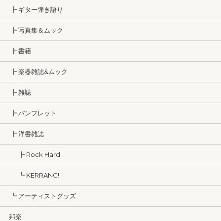
┣ ギター弾き語り
┣ 写真集＆ムック
┣ 書籍
┣ 楽器雑誌&ムック
┣ 雑誌
┣ パンフレット
┣ 洋書雑誌
┣ Rock Hard
┗ KERRANG!
┗ アーティストグッズ
邦楽