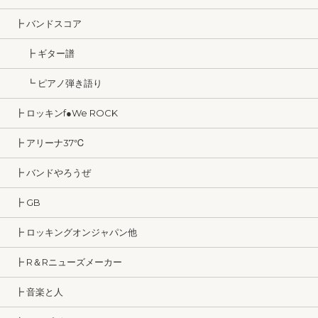
┣ バンドスコア
┣ ギター譜
┗ ピアノ弾き語り
┣ ロッキンf●We ROCK
┣ アリーナ37℃
┣ バンドやろうぜ
┣ GB
┣ ロッキングオンジャパン他
┣ R＆Rニューズメーカー
┣ 音楽と人