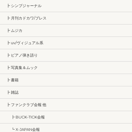
┣ シンプジャーナル
┣ 月刊カドカワ/ブレス
┣ ムジカ
┣ uv/ヴィジュアル系
┣ ピアノ弾き語り
┣ 写真集＆ムック
┣ 書籍
┣ 雑誌
┣ ファンクラブ会報 他
┣ BUCK-TICK会報
┗ X-JAPAN会報