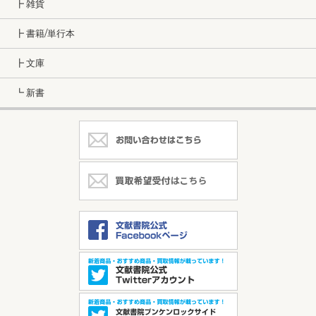
┣ 雑貨
┣ 書籍/単行本
┣ 文庫
┗ 新書