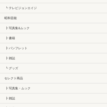
┗ テレビジョンエイジ
昭和芸能
┣ 写真集&ムック
┣ 書籍
┣ パンフレット
┣ 雑誌
┗ グッズ
セレクト商品
┣ 写真集・ムック
┣ 雑誌