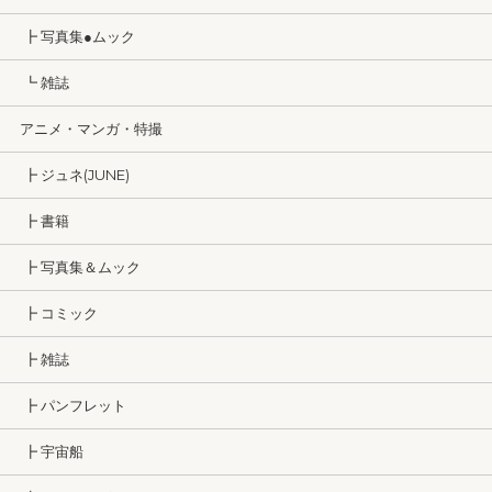
┣ 写真集●ムック
┗ 雑誌
アニメ・マンガ・特撮
┣ ジュネ(JUNE)
┣ 書籍
┣ 写真集＆ムック
┣ コミック
┣ 雑誌
┣ パンフレット
┣ 宇宙船