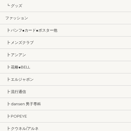
┗ グッズ
ファッション
┣ パンフ●カード●ポスター他
┣ メンズクラブ
┣ アンアン
┣ 花椿●BELL
┣ エルジャポン
┣ 流行通信
┣ dansen 男子専科
┣ POPEYE
┣ クウネル/アルネ