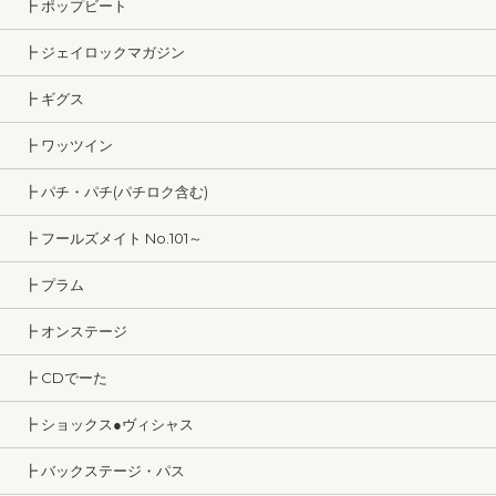
┣ ポップビート
┣ ジェイロックマガジン
┣ ギグス
┣ ワッツイン
┣ パチ・パチ(パチロク含む)
┣ フールズメイト No.101～
┣ プラム
┣ オンステージ
┣ CDでーた
┣ ショックス●ヴィシャス
┣ バックステージ・パス