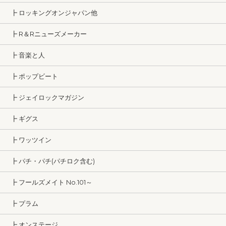
┣ ロッキングオンジャパン他
┣ R＆Rニューズメーカー
┣ 音楽と人
┣ ポップビート
┣ ジェイロックマガジン
┣ ギグス
┣ ワッツイン
┣ パチ・パチ(パチロク含む)
┣ フールズメイト No.101～
┣ プラム
┣ オンステージ