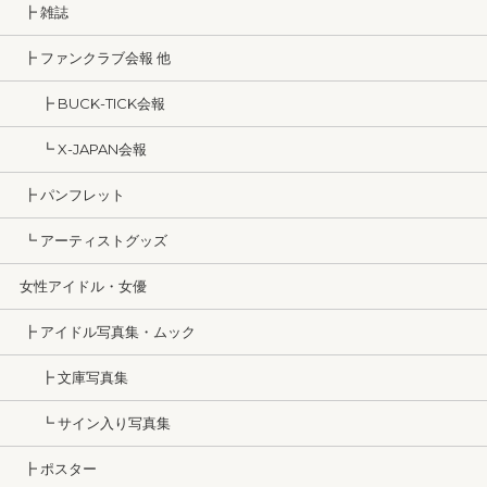
┣ 雑誌
┣ ファンクラブ会報 他
┣ BUCK-TICK会報
┗ X-JAPAN会報
┣ パンフレット
┗ アーティストグッズ
女性アイドル・女優
┣ アイドル写真集・ムック
┣ 文庫写真集
┗ サイン入り写真集
┣ ポスター