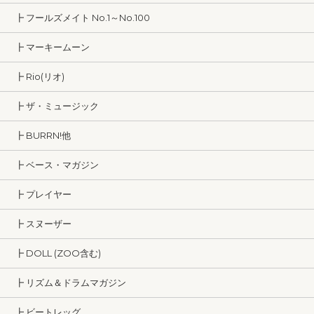
┣ フールズメイト No.1～No.100
┣ マーキームーン
┣ Rio(リオ)
┣ ザ・ミュージック
┣ BURRN!他
┣ ベース・マガジン
┣ プレイヤー
┣ スヌーザー
┣ DOLL (ZOO含む)
┣ リズム＆ドラムマガジン
┣ ビートレッグ