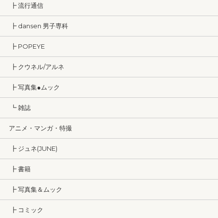
┣ 流行通信
┣ dansen 男子専科
┣ POPEYE
┣ クウネル/アルネ
┣ 写真集●ムック
┗ 雑誌
アニメ・マンガ・特撮
┣ ジュネ(JUNE)
┣ 書籍
┣ 写真集＆ムック
┣ コミック