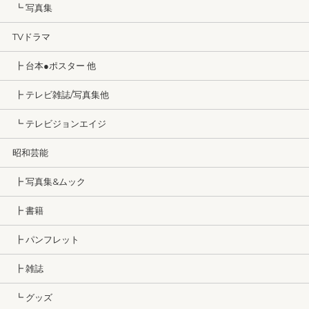
┗ 写真集
TVドラマ
┣ 台本●ポスター 他
┣ テレビ雑誌/写真集他
┗ テレビジョンエイジ
昭和芸能
┣ 写真集&ムック
┣ 書籍
┣ パンフレット
┣ 雑誌
┗ グッズ