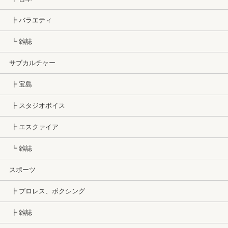
┣ バラエティ
┗ 雑誌
サブカルチャー
┣ 宝島
┣ スタジオボイス
┣ エスクァイア
┗ 雑誌
スポーツ
┣ プロレス、ボクシング
┣ 雑誌