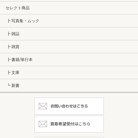
セレクト商品
┣ 写真集・ムック
┣ 雑誌
┣ 雑貨
┣ 書籍/単行本
┣ 文庫
┗ 新書