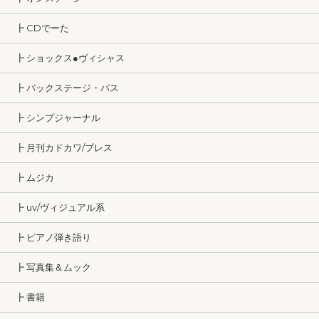
┣ CDでーた
┣ ショックス●ヴィシャス
┣ バックステージ・パス
┣ シンプジャーナル
┣ 月刊カドカワ/ブレス
┣ ムジカ
┣ uv/ヴィジュアル系
┣ ピアノ弾き語り
┣ 写真集＆ムック
┣ 書籍