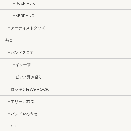
┣ Rock Hard
┗ KERRANG!
┗ アーティストグッズ
邦楽
┣ バンドスコア
┣ ギター譜
┗ ピアノ弾き語り
┣ ロッキンf●We ROCK
┣ アリーナ37℃
┣ バンドやろうぜ
┣ GB