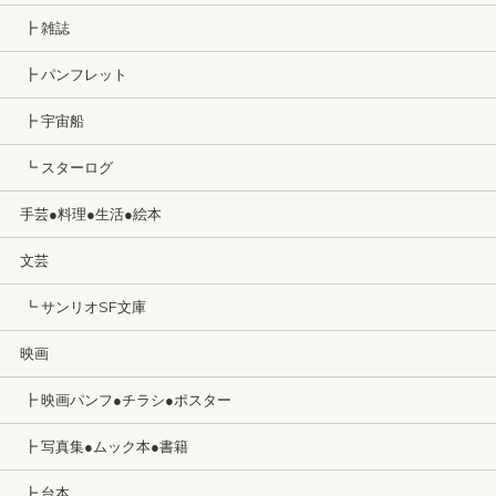
┣ 雑誌
┣ パンフレット
┣ 宇宙船
┗ スターログ
手芸●料理●生活●絵本
文芸
┗ サンリオSF文庫
映画
┣ 映画パンフ●チラシ●ポスター
┣ 写真集●ムック本●書籍
┣ 台本