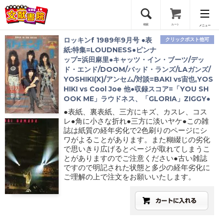
検索
カート
メニュー
ロッキンf 1989年9月号 ●表
クリックポスト他可
会員登録
紙:特集=LOUDNESS●ピンナ
ップ=浜田麻里●キャッツ・イン・ブーツ/デッ
ド・エンド/DOOM/バッド・ランズ/LAガンズ/
ログイン
YOSHIKI(X)/アンセム/対談=BAKI vs宙也,YOS
HIKI vs Cool Joe 他●収録スコア=「YOU SH
OOK ME」ラウドネス、「GLORIA」ZIGGY●
●表紙、裏表紙、三方にキズ、カスレ、コス
レ●角に小さな折れ●三方に淡いヤケ●この雑
誌は紙質の経年劣化で2色刷りのページにシ
ワがよることがあります。また糊綴じの劣化
で思いきり広げるとページが取れてしまうこ
とがありますのでご注意ください●古い雑誌
ですので明記された状態と多少の経年劣化に
ご理解の上で注文をお願いいたします。