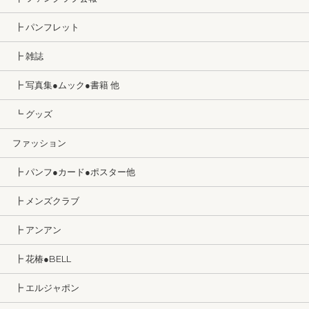
┣ パンフレット
┣ 雑誌
┣ 写真集●ムック●書籍 他
┗ グッズ
ファッション
┣ パンフ●カード●ポスター他
┣ メンズクラブ
┣ アンアン
┣ 花椿●BELL
┣ エルジャポン