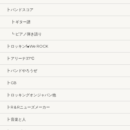
┣ バンドスコア
┣ ギター譜
┗ ピアノ弾き語り
┣ ロッキンf●We ROCK
┣ アリーナ37℃
┣ バンドやろうぜ
┣ GB
┣ ロッキングオンジャパン他
┣ R＆Rニューズメーカー
┣ 音楽と人