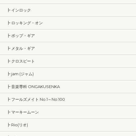
┣ インロック
┣ ロッキング・オン
┣ ポップ・ギア
┣ メタル・ギア
┣ クロスビート
┣ jam (ジャム)
┣ 音楽専科 ONGAKUSENKA
┣ フールズメイト No.1～No.100
┣ マーキームーン
┣ Rio(リオ)