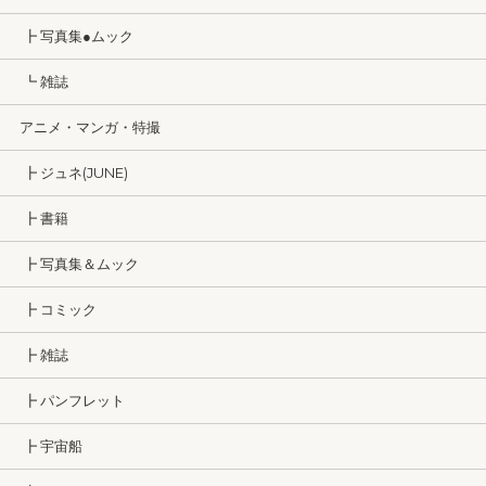
┣ 写真集●ムック
┗ 雑誌
アニメ・マンガ・特撮
┣ ジュネ(JUNE)
┣ 書籍
┣ 写真集＆ムック
┣ コミック
┣ 雑誌
┣ パンフレット
┣ 宇宙船