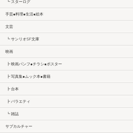
┗ スターログ
手芸●料理●生活●絵本
文芸
┗ サンリオSF文庫
映画
┣ 映画パンフ●チラシ●ポスター
┣ 写真集●ムック本●書籍
┣ 台本
┣ バラエティ
┗ 雑誌
サブカルチャー