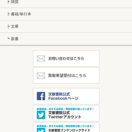
┣ 雑貨
┣ 書籍/単行本
┣ 文庫
┗ 新書