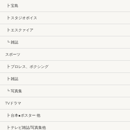
┣ 宝島
┣ スタジオボイス
┣ エスクァイア
┗ 雑誌
スポーツ
┣ プロレス、ボクシング
┣ 雑誌
┗ 写真集
TVドラマ
┣ 台本●ポスター 他
┣ テレビ雑誌/写真集他