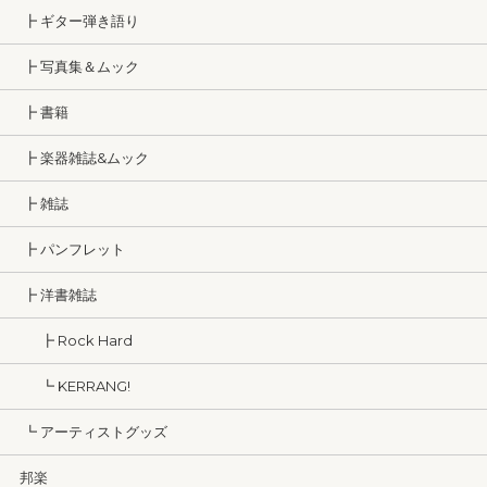
┣ ギター弾き語り
┣ 写真集＆ムック
┣ 書籍
┣ 楽器雑誌&ムック
┣ 雑誌
┣ パンフレット
┣ 洋書雑誌
┣ Rock Hard
┗ KERRANG!
┗ アーティストグッズ
邦楽