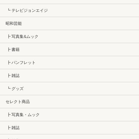
┗ テレビジョンエイジ
昭和芸能
┣ 写真集&ムック
┣ 書籍
┣ パンフレット
┣ 雑誌
┗ グッズ
セレクト商品
┣ 写真集・ムック
┣ 雑誌