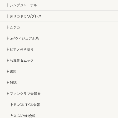
┣ シンプジャーナル
┣ 月刊カドカワ/ブレス
┣ ムジカ
┣ uv/ヴィジュアル系
┣ ピアノ弾き語り
┣ 写真集＆ムック
┣ 書籍
┣ 雑誌
┣ ファンクラブ会報 他
┣ BUCK-TICK会報
┗ X-JAPAN会報