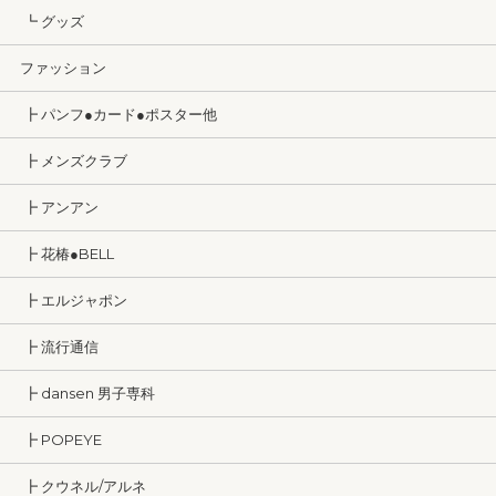
┗ グッズ
ファッション
┣ パンフ●カード●ポスター他
┣ メンズクラブ
┣ アンアン
┣ 花椿●BELL
┣ エルジャポン
┣ 流行通信
┣ dansen 男子専科
┣ POPEYE
┣ クウネル/アルネ