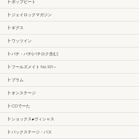
┣ ポップビート
┣ ジェイロックマガジン
┣ ギグス
┣ ワッツイン
┣ パチ・パチ(パチロク含む)
┣ フールズメイト No.101～
┣ プラム
┣ オンステージ
┣ CDでーた
┣ ショックス●ヴィシャス
┣ バックステージ・パス