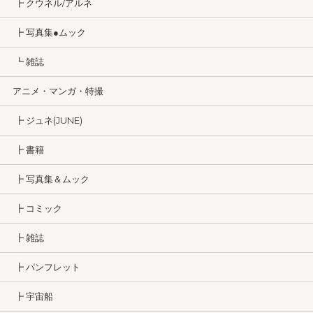
┣ クウネル/アルネ
┣ 写真集●ムック
┗ 雑誌
アニメ・マンガ・特撮
┣ ジュネ(JUNE)
┣ 書籍
┣ 写真集＆ムック
┣ コミック
┣ 雑誌
┣ パンフレット
┣ 宇宙船