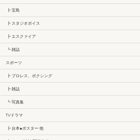
┣ 宝島
┣ スタジオボイス
┣ エスクァイア
┗ 雑誌
スポーツ
┣ プロレス、ボクシング
┣ 雑誌
┗ 写真集
TVドラマ
┣ 台本●ポスター 他