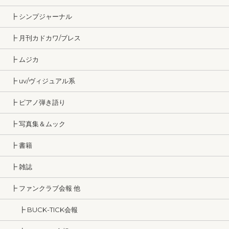
┣ シンプジャーナル
┣ 月刊カドカワ/ブレス
┣ ムジカ
┣ uv/ヴィジュアル系
┣ ピアノ弾き語り
┣ 写真集＆ムック
┣ 書籍
┣ 雑誌
┣ ファンクラブ会報 他
┣ BUCK-TICK会報