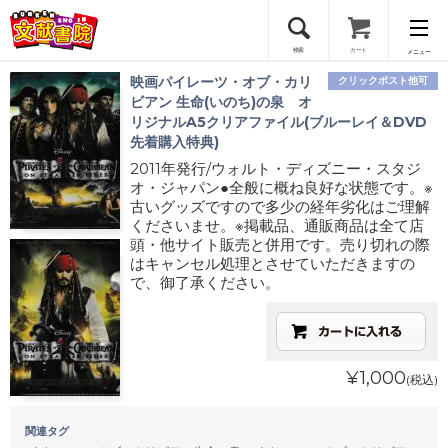
検索
カート
メニュー
映画パイレーツ・オブ・カリ
クリックポスト他可
会員登録
ビアン 生命(いのち)の泉 オ
リジナルA5クリアファイル(ブルーレイ＆DVD
先着購入特典)
ログイン
2011年発行/ウォルト・ディズニー・スタジ
オ・ジャパン●全般に概ね良好な状態です。※
古いグッズですので多少の経年劣化はご理解
くださいませ。※掲載品、通販商品は全て店
頭・他サイト販売と併用です。売り切れの際
はキャンセル処理とさせていただきますの
で、御了承ください。
¥1,000
(税込)
関連タグ