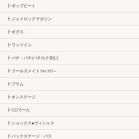
┣ ポップビート
┣ ジェイロックマガジン
┣ ギグス
┣ ワッツイン
┣ パチ・パチ(パチロク含む)
┣ フールズメイト No.101～
┣ プラム
┣ オンステージ
┣ CDでーた
┣ ショックス●ヴィシャス
┣ バックステージ・パス