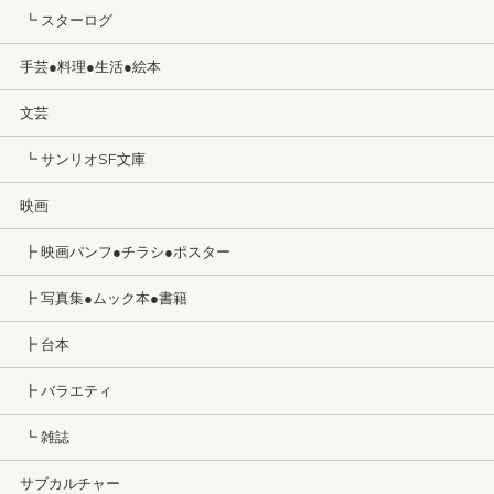
┗ スターログ
手芸●料理●生活●絵本
文芸
┗ サンリオSF文庫
映画
┣ 映画パンフ●チラシ●ポスター
┣ 写真集●ムック本●書籍
┣ 台本
┣ バラエティ
┗ 雑誌
サブカルチャー