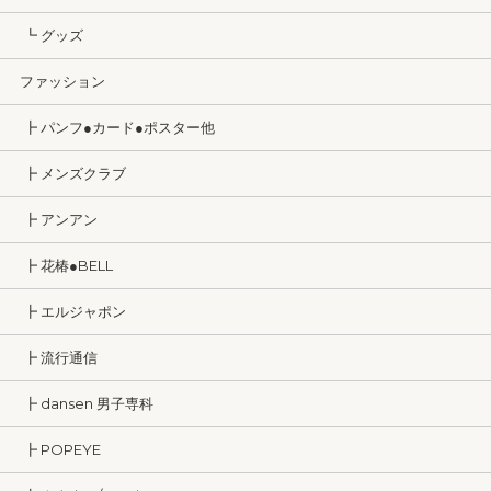
┗ グッズ
ファッション
┣ パンフ●カード●ポスター他
┣ メンズクラブ
┣ アンアン
┣ 花椿●BELL
┣ エルジャポン
┣ 流行通信
┣ dansen 男子専科
┣ POPEYE