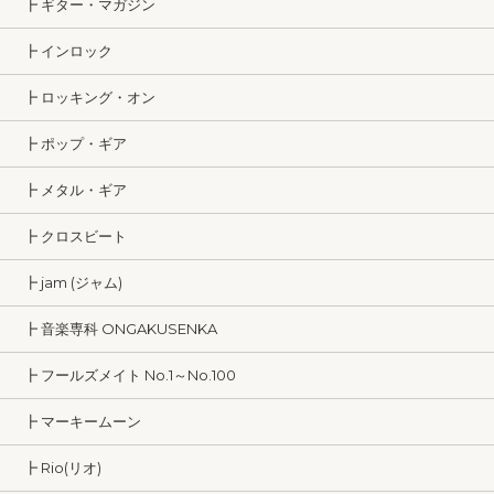
┣ ギター・マガジン
┣ インロック
┣ ロッキング・オン
┣ ポップ・ギア
┣ メタル・ギア
┣ クロスビート
┣ jam (ジャム)
┣ 音楽専科 ONGAKUSENKA
┣ フールズメイト No.1～No.100
┣ マーキームーン
┣ Rio(リオ)