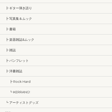
┣ ギター弾き語り
┣ 写真集＆ムック
┣ 書籍
┣ 楽器雑誌&ムック
┣ 雑誌
┣ パンフレット
┣ 洋書雑誌
┣ Rock Hard
┗ KERRANG!
┗ アーティストグッズ