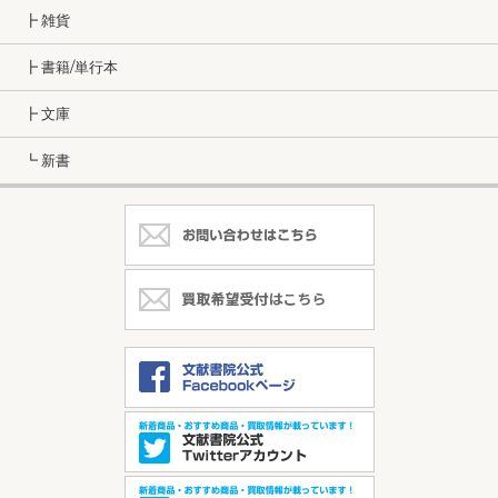
┣ 雑貨
┣ 書籍/単行本
┣ 文庫
┗ 新書