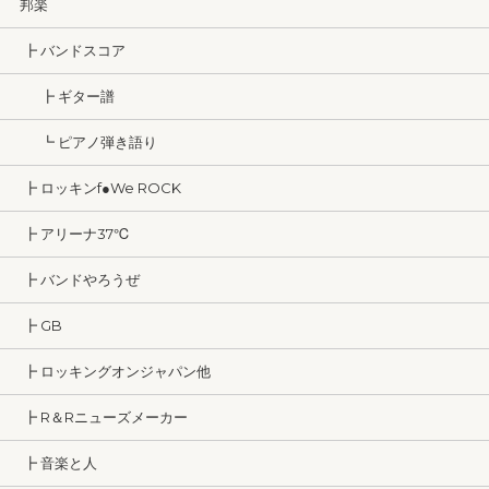
邦楽
┣ バンドスコア
┣ ギター譜
┗ ピアノ弾き語り
┣ ロッキンf●We ROCK
┣ アリーナ37℃
┣ バンドやろうぜ
┣ GB
┣ ロッキングオンジャパン他
┣ R＆Rニューズメーカー
┣ 音楽と人