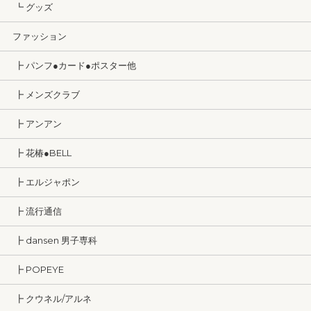
┗ グッズ
ファッション
┣ パンフ●カード●ポスター他
┣ メンズクラブ
┣ アンアン
┣ 花椿●BELL
┣ エルジャポン
┣ 流行通信
┣ dansen 男子専科
┣ POPEYE
┣ クウネル/アルネ