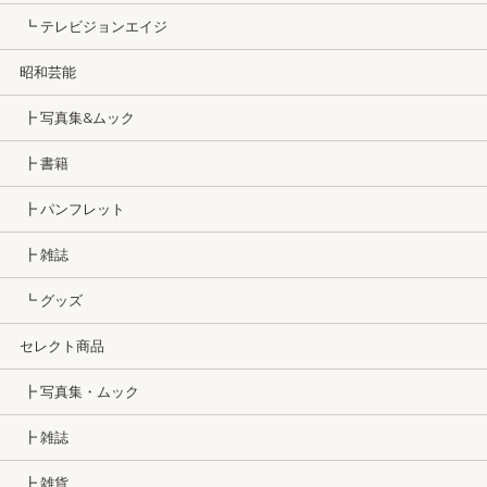
┗ テレビジョンエイジ
昭和芸能
┣ 写真集&ムック
┣ 書籍
┣ パンフレット
┣ 雑誌
┗ グッズ
セレクト商品
┣ 写真集・ムック
┣ 雑誌
┣ 雑貨