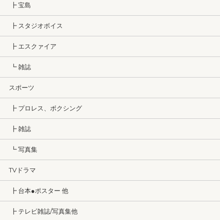
┣ 宝島
┣ スタジオボイス
┣ エスクァイア
┗ 雑誌
スポーツ
┣ プロレス、ボクシング
┣ 雑誌
┗ 写真集
TVドラマ
┣ 台本●ポスター 他
┣ テレビ雑誌/写真集他