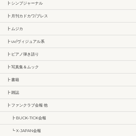
┣ シンプジャーナル
┣ 月刊カドカワ/ブレス
┣ ムジカ
┣ uv/ヴィジュアル系
┣ ピアノ弾き語り
┣ 写真集＆ムック
┣ 書籍
┣ 雑誌
┣ ファンクラブ会報 他
┣ BUCK-TICK会報
┗ X-JAPAN会報