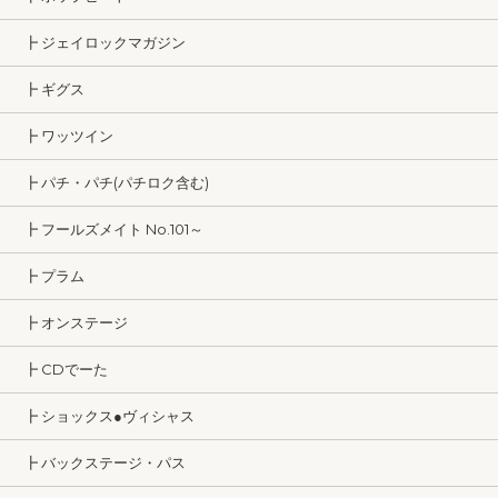
┣ ジェイロックマガジン
┣ ギグス
┣ ワッツイン
┣ パチ・パチ(パチロク含む)
┣ フールズメイト No.101～
┣ プラム
┣ オンステージ
┣ CDでーた
┣ ショックス●ヴィシャス
┣ バックステージ・パス