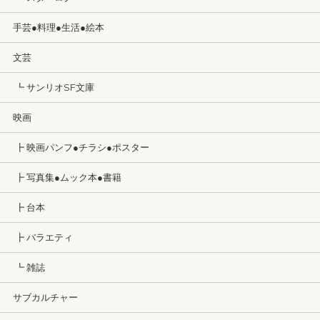
手芸●料理●生活●絵本
文芸
┗ サンリオSF文庫
映画
┣ 映画パンフ●チラシ●ポスター
┣ 写真集●ムック本●書籍
┣ 台本
┣ バラエティ
┗ 雑誌
サブカルチャー