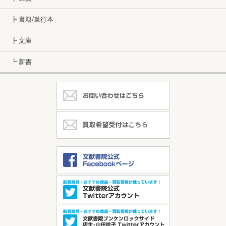
┣ 書籍/単行本
┣ 文庫
┗ 新書