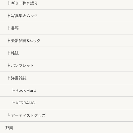
┣ ギター弾き語り
┣ 写真集＆ムック
┣ 書籍
┣ 楽器雑誌&ムック
┣ 雑誌
┣ パンフレット
┣ 洋書雑誌
┣ Rock Hard
┗ KERRANG!
┗ アーティストグッズ
邦楽