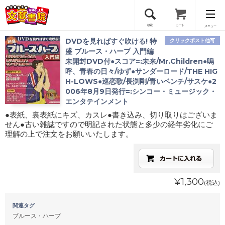
検索
カート
メニュー
DVDを見ればすぐ吹ける! 特
クリックポスト他可
会員登録
盛 ブルース・ハープ 入門編
未開封DVD付●スコア=:未来/Mr.Children●嗚
呼、青春の日々/ゆず●サンダーロード/THE HIG
ログイン
H-LOWS●巡恋歌/長渕剛/青いベンチ/サスケ●2
006年8月9日発行=:シンコー・ミュージック・
エンタテインメント
●表紙、裏表紙にキズ、カスレ●書き込み、切り取りはございま
せん●古い雑誌ですので明記された状態と多少の経年劣化にご
理解の上で注文をお願いいたします。
¥1,300
(税込)
関連タグ
ブルース・ハープ