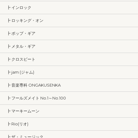
┣ インロック
┣ ロッキング・オン
┣ ポップ・ギア
┣ メタル・ギア
┣ クロスビート
┣ jam (ジャム)
┣ 音楽専科 ONGAKUSENKA
┣ フールズメイト No.1～No.100
┣ マーキームーン
┣ Rio(リオ)
┣ ザ・ミュージック