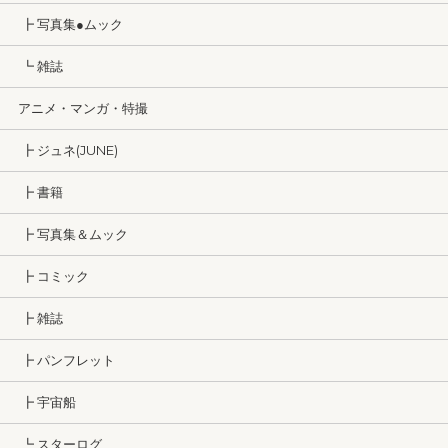
┣ 写真集●ムック
┗ 雑誌
アニメ・マンガ・特撮
┣ ジュネ(JUNE)
┣ 書籍
┣ 写真集＆ムック
┣ コミック
┣ 雑誌
┣ パンフレット
┣ 宇宙船
┗ スターログ