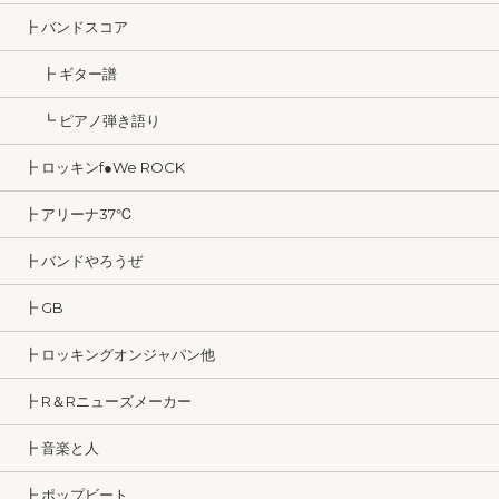
┣ バンドスコア
┣ ギター譜
┗ ピアノ弾き語り
┣ ロッキンf●We ROCK
┣ アリーナ37℃
┣ バンドやろうぜ
┣ GB
┣ ロッキングオンジャパン他
┣ R＆Rニューズメーカー
┣ 音楽と人
┣ ポップビート