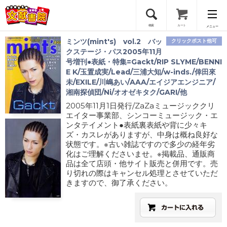
検索
カート
メニュー
ミンツ(mint's) vol.2 バッ
クリックポスト他可
会員登録
クステージ・パス2005年11月
号増刊●表紙・特集=Gackt/RIP SLYME/BENNI
E K/玉置成実/Lead/三浦大知/w-inds./倖田來
ログイン
未/EXILE/川嶋あい/AAA/エイジアエンジニア/
湘南探偵団/Ni/オオゼキタク/GARI/他
2005年11月1日発行/ZaZaミュージッククリ
エイター事業部、シンコーミュージック・エ
ンタテイメント●表紙裏表紙や背に少々キ
ズ・カスレがありますが、中身は概ね良好な
状態です。※古い雑誌ですので多少の経年劣
化はご理解くださいませ。※掲載品、通販商
品は全て店頭・他サイト販売と併用です。売
り切れの際はキャンセル処理とさせていただ
きますので、御了承ください。