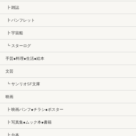
┣ 雑誌
┣ パンフレット
┣ 宇宙船
┗ スターログ
手芸●料理●生活●絵本
文芸
┗ サンリオSF文庫
映画
┣ 映画パンフ●チラシ●ポスター
┣ 写真集●ムック本●書籍
┣ 台本