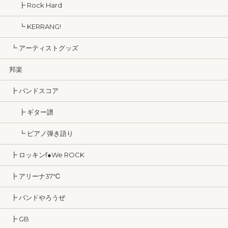
┣ Rock Hard
┗ KERRANG!
┗ アーティストグッズ
邦楽
┣ バンドスコア
┣ ギター譜
┗ ピアノ弾き語り
┣ ロッキンf●We ROCK
┣ アリーナ37℃
┣ バンドやろうぜ
┣ GB