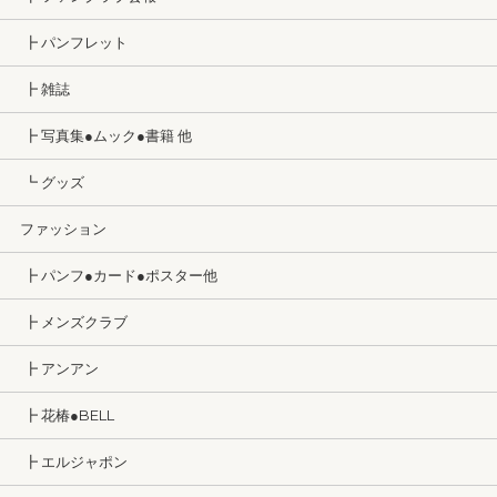
┣ パンフレット
┣ 雑誌
┣ 写真集●ムック●書籍 他
┗ グッズ
ファッション
┣ パンフ●カード●ポスター他
┣ メンズクラブ
┣ アンアン
┣ 花椿●BELL
┣ エルジャポン