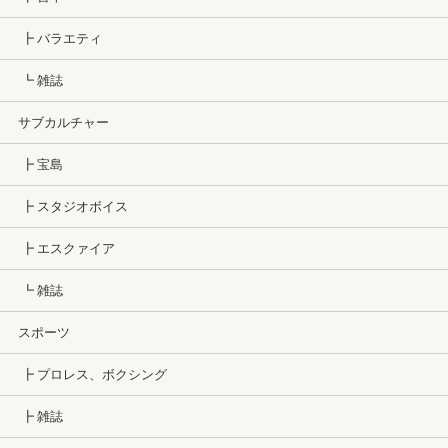
┣ バラエティ
┗ 雑誌
サブカルチャー
┣ 宝島
┣ スタジオボイス
┣ エスクァイア
┗ 雑誌
スポーツ
┣ プロレス、ボクシング
┣ 雑誌