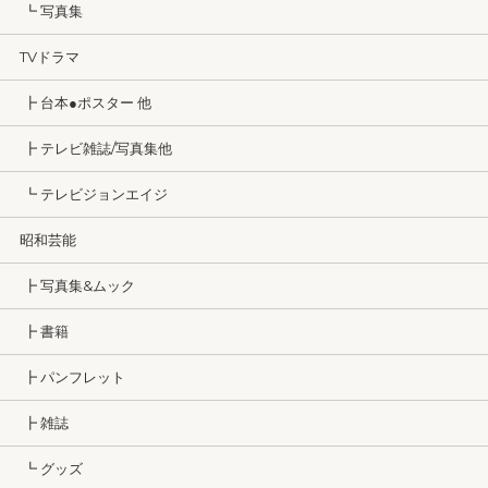
┗ 写真集
TVドラマ
┣ 台本●ポスター 他
┣ テレビ雑誌/写真集他
┗ テレビジョンエイジ
昭和芸能
┣ 写真集&ムック
┣ 書籍
┣ パンフレット
┣ 雑誌
┗ グッズ