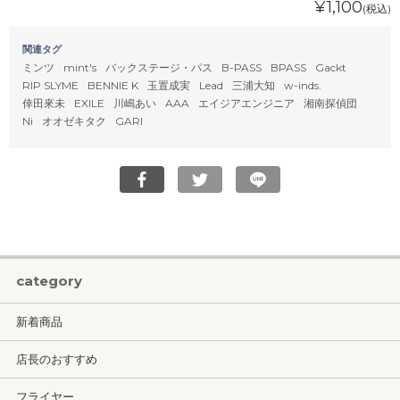
¥1,100
(税込)
関連タグ
ミンツ
mint's
バックステージ・パス
B-PASS
BPASS
Gackt
RIP SLYME
BENNIE K
玉置成実
Lead
三浦大知
w-inds.
倖田來未
EXILE
川嶋あい
AAA
エイジアエンジニア
湘南探偵団
Ni
オオゼキタク
GARI
category
新着商品
店長のおすすめ
フライヤー