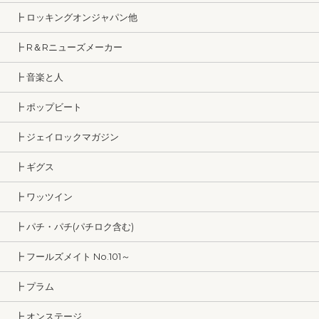
┣ ロッキングオンジャパン他
┣ R＆Rニューズメーカー
┣ 音楽と人
┣ ポップビート
┣ ジェイロックマガジン
┣ ギグス
┣ ワッツイン
┣ パチ・パチ(パチロク含む)
┣ フールズメイト No.101～
┣ プラム
┣ オンステージ