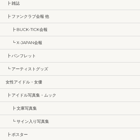
┣ 雑誌
┣ ファンクラブ会報 他
┣ BUCK-TICK会報
┗ X-JAPAN会報
┣ パンフレット
┗ アーティストグッズ
女性アイドル・女優
┣ アイドル写真集・ムック
┣ 文庫写真集
┗ サイン入り写真集
┣ ポスター