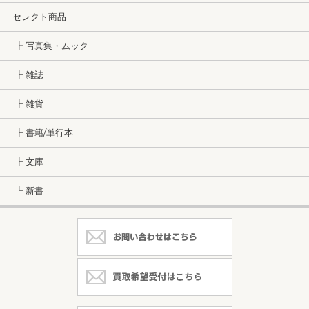
セレクト商品
┣ 写真集・ムック
┣ 雑誌
┣ 雑貨
┣ 書籍/単行本
┣ 文庫
┗ 新書