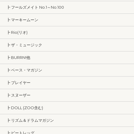
┣ フールズメイト No.1～No.100
┣ マーキームーン
┣ Rio(リオ)
┣ ザ・ミュージック
┣ BURRN!他
┣ ベース・マガジン
┣ プレイヤー
┣ スヌーザー
┣ DOLL (ZOO含む)
┣ リズム＆ドラムマガジン
┣ ビートレッグ