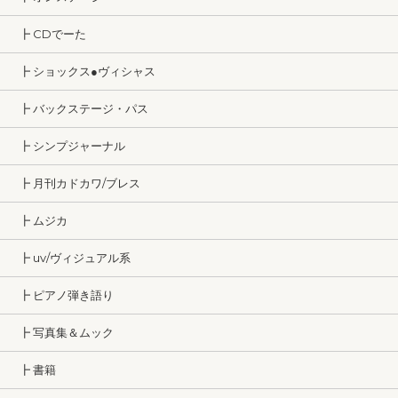
┣ CDでーた
┣ ショックス●ヴィシャス
┣ バックステージ・パス
┣ シンプジャーナル
┣ 月刊カドカワ/ブレス
┣ ムジカ
┣ uv/ヴィジュアル系
┣ ピアノ弾き語り
┣ 写真集＆ムック
┣ 書籍