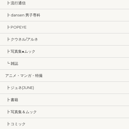
┣ 流行通信
┣ dansen 男子専科
┣ POPEYE
┣ クウネル/アルネ
┣ 写真集●ムック
┗ 雑誌
アニメ・マンガ・特撮
┣ ジュネ(JUNE)
┣ 書籍
┣ 写真集＆ムック
┣ コミック