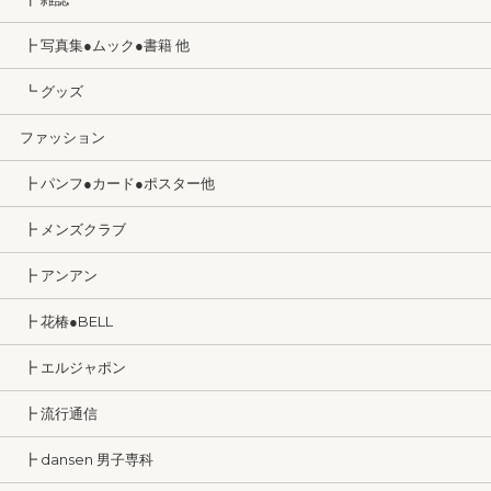
┣ 写真集●ムック●書籍 他
┗ グッズ
ファッション
┣ パンフ●カード●ポスター他
┣ メンズクラブ
┣ アンアン
┣ 花椿●BELL
┣ エルジャポン
┣ 流行通信
┣ dansen 男子専科