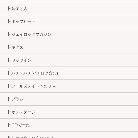
┣ 音楽と人
┣ ポップビート
┣ ジェイロックマガジン
┣ ギグス
┣ ワッツイン
┣ パチ・パチ(パチロク含む)
┣ フールズメイト No.101～
┣ プラム
┣ オンステージ
┣ CDでーた
┣ ショックス●ヴィシャス