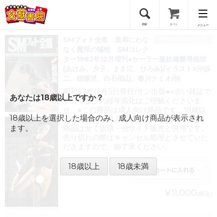
検索
カート
メニュー
SMフォト全集 羞辱にわな
クリックポスト他不可
会員登録
なく魔淫の犠牲 SMコレク
ター1982年12月増刊●セーラー服奴隷嬲辱痴獄
(あけみ、夕子、まさ江、ひろみ)/イラスト=沖渉
ログイン
二、椋陽児、白石伯山、春川ナミオ/他
昭和57年12月5日発行/サン出版●※古い雑誌で
あなたは18歳以上ですか？
すので多少の経年劣化はご理解くださいま
せ。※この商品は成人向け商品です。18歳以
18歳以上を選択した場合のみ、成人向け商品が表示され
上の方のみご購入できます。※掲載品、通販
ます。
商品は全て店頭・他サイト販売と併用です。
売り切れの際はキャンセル処理とさせていた
だきますので、御了承ください。
18歳以上
18歳未満
¥11,000
(税込)