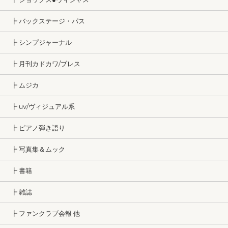
┣ バックステージ・パス
┣ シンプジャーナル
┣ 月刊カドカワ/ブレス
┣ ムジカ
┣ uv/ヴィジュアル系
┣ ピアノ弾き語り
┣ 写真集＆ムック
┣ 書籍
┣ 雑誌
┣ ファンクラブ会報 他