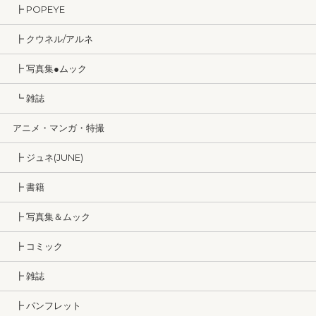
┣ POPEYE
┣ クウネル/アルネ
┣ 写真集●ムック
┗ 雑誌
アニメ・マンガ・特撮
┣ ジュネ(JUNE)
┣ 書籍
┣ 写真集＆ムック
┣ コミック
┣ 雑誌
┣ パンフレット