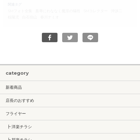
関連タグ
SMフォト全集
羞辱にわななく魔淫の犠牲
SMコレクター
沖渉二
椋陽児
白石伯山
春川ナミオ
category
新着商品
店長のおすすめ
フライヤー
┣ 洋楽チラシ
┗ 邦楽チラシ