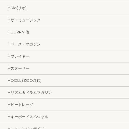
┣ Rio(リオ)
┣ ザ・ミュージック
┣ BURRN!他
┣ ベース・マガジン
┣ プレイヤー
┣ スヌーザー
┣ DOLL (ZOO含む)
┣ リズム＆ドラムマガジン
┣ ビートレッグ
┣ キーボードスペシャル
┣ ストレンジ・デイズ