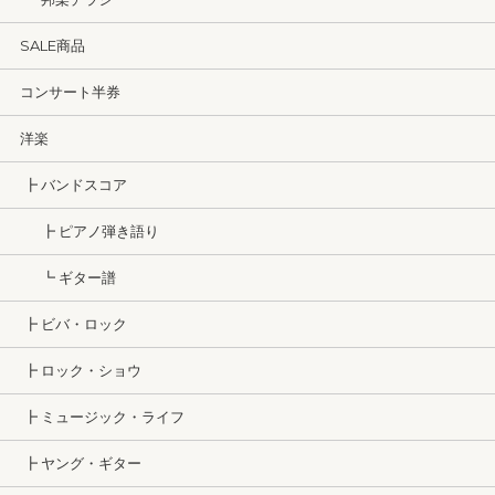
SALE商品
コンサート半券
洋楽
┣ バンドスコア
┣ ピアノ弾き語り
┗ ギター譜
┣ ビバ・ロック
┣ ロック・ショウ
┣ ミュージック・ライフ
┣ ヤング・ギター