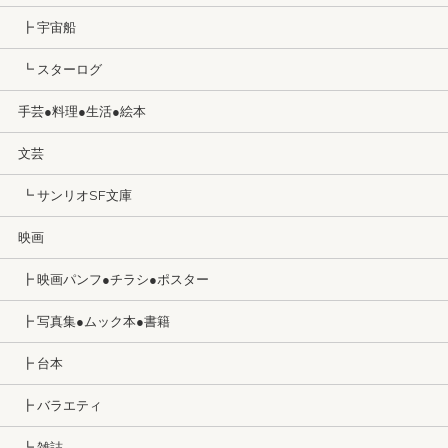
┣ 宇宙船
┗ スターログ
手芸●料理●生活●絵本
文芸
┗ サンリオSF文庫
映画
┣ 映画パンフ●チラシ●ポスター
┣ 写真集●ムック本●書籍
┣ 台本
┣ バラエティ
┗ 雑誌