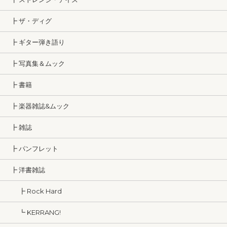
┣ ザ・ディグ
┣ ギター弾き語り
┣ 写真集＆ムック
┣ 書籍
┣ 楽器雑誌&ムック
┣ 雑誌
┣ パンフレット
┣ 洋書雑誌
┣ Rock Hard
┗ KERRANG!