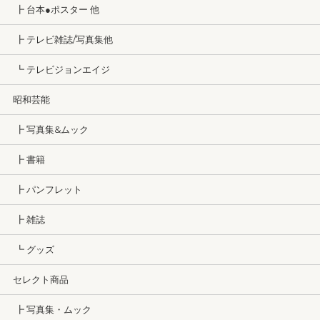
┣ 台本●ポスター 他
┣ テレビ雑誌/写真集他
┗ テレビジョンエイジ
昭和芸能
┣ 写真集&ムック
┣ 書籍
┣ パンフレット
┣ 雑誌
┗ グッズ
セレクト商品
┣ 写真集・ムック