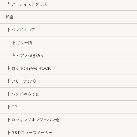
┗ アーティストグッズ
邦楽
┣ バンドスコア
┣ ギター譜
┗ ピアノ弾き語り
┣ ロッキンf●We ROCK
┣ アリーナ37℃
┣ バンドやろうぜ
┣ GB
┣ ロッキングオンジャパン他
┣ R＆Rニューズメーカー