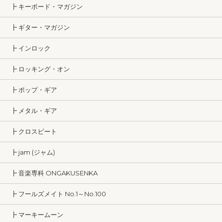
┣ キーボード・マガジン
┣ ギター・マガジン
┣ インロック
┣ ロッキング・オン
┣ ポップ・ギア
┣ メタル・ギア
┣ クロスビート
┣ jam (ジャム)
┣ 音楽専科 ONGAKUSENKA
┣ フールズメイト No.1～No.100
┣ マーキームーン