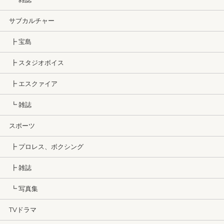
サブカルチャー
┣ 宝島
┣ スタジオボイス
┣ エスクァイア
┗ 雑誌
スポーツ
┣ プロレス、ボクシング
┣ 雑誌
┗ 写真集
TVドラマ