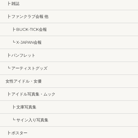
┣ 雑誌
┣ ファンクラブ会報 他
┣ BUCK-TICK会報
┗ X-JAPAN会報
┣ パンフレット
┗ アーティストグッズ
女性アイドル・女優
┣ アイドル写真集・ムック
┣ 文庫写真集
┗ サイン入り写真集
┣ ポスター