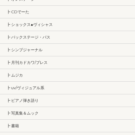
┣ CDでーた
┣ ショックス●ヴィシャス
┣ バックステージ・パス
┣ シンプジャーナル
┣ 月刊カドカワ/ブレス
┣ ムジカ
┣ uv/ヴィジュアル系
┣ ピアノ弾き語り
┣ 写真集＆ムック
┣ 書籍