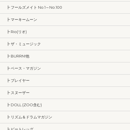
┣ フールズメイト No.1～No.100
┣ マーキームーン
┣ Rio(リオ)
┣ ザ・ミュージック
┣ BURRN!他
┣ ベース・マガジン
┣ プレイヤー
┣ スヌーザー
┣ DOLL (ZOO含む)
┣ リズム＆ドラムマガジン
┣ ビートレッグ