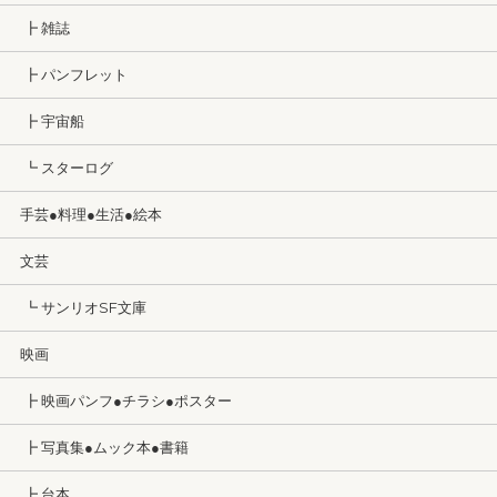
┣ 雑誌
┣ パンフレット
┣ 宇宙船
┗ スターログ
手芸●料理●生活●絵本
文芸
┗ サンリオSF文庫
映画
┣ 映画パンフ●チラシ●ポスター
┣ 写真集●ムック本●書籍
┣ 台本