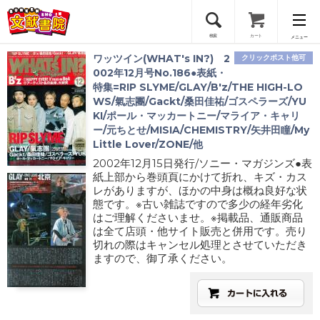
検索
カート
メニュー
ワッツイン(WHAT's IN?) 2
クリックポスト他可
会員登録
002年12月号No.186●表紙・
特集=RIP SLYME/GLAY/B'z/THE HIGH-LO
WS/氣志團/Gackt/桑田佳祐/ゴスペラーズ/YU
ログイン
KI/ポール・マッカートニー/マライア・キャリ
ー/元ちとせ/MISIA/CHEMISTRY/矢井田瞳/My
Little Lover/ZONE/他
2002年12月15日発行/ソニー・マガジンズ●表
紙上部から巻頭頁にかけて折れ、キズ・カス
レがありますが、ほかの中身は概ね良好な状
態です。※古い雑誌ですので多少の経年劣化
はご理解くださいませ。※掲載品、通販商品
は全て店頭・他サイト販売と併用です。売り
切れの際はキャンセル処理とさせていただき
ますので、御了承ください。