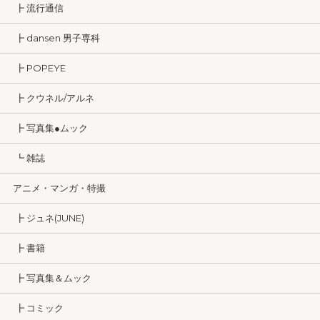
┣ 流行通信
┣ dansen 男子専科
┣ POPEYE
┣ クウネル/アルネ
┣ 写真集●ムック
┗ 雑誌
アニメ・マンガ・特撮
┣ ジュネ(JUNE)
┣ 書籍
┣ 写真集＆ムック
┣ コミック