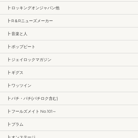
┣ ロッキングオンジャパン他
┣ R＆Rニューズメーカー
┣ 音楽と人
┣ ポップビート
┣ ジェイロックマガジン
┣ ギグス
┣ ワッツイン
┣ パチ・パチ(パチロク含む)
┣ フールズメイト No.101～
┣ プラム
┣ オンステージ