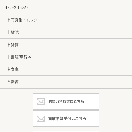
セレクト商品
┣ 写真集・ムック
┣ 雑誌
┣ 雑貨
┣ 書籍/単行本
┣ 文庫
┗ 新書