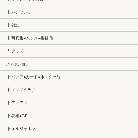
┣ パンフレット
┣ 雑誌
┣ 写真集●ムック●書籍 他
┗ グッズ
ファッション
┣ パンフ●カード●ポスター他
┣ メンズクラブ
┣ アンアン
┣ 花椿●BELL
┣ エルジャポン