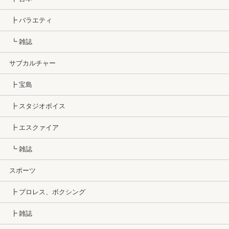
┣ バラエティ
┗ 雑誌
サブカルチャー
┣ 宝島
┣ スタジオボイス
┣ エスクァイア
┗ 雑誌
スポーツ
┣ プロレス、ボクシング
┣ 雑誌