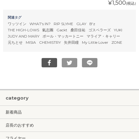
¥1,500
(税込)
関連タグ
ワッツイン
WHAT's IN?
RIP SLYME
GLAY
B'z
THE HIGH-LOWS
氣志團
Gackt
桑田佳祐
ゴスペラーズ
YUKI
JUDY AND MARY
ポール・マッカートニー
マライア・キャリー
元ちとせ
MISIA
CHEMISTRY
矢井田瞳
My Little Lover
ZONE
category
新着商品
店長のおすすめ
フライヤー