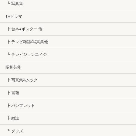
┗ 写真集
TVドラマ
┣ 台本●ポスター 他
┣ テレビ雑誌/写真集他
┗ テレビジョンエイジ
昭和芸能
┣ 写真集&ムック
┣ 書籍
┣ パンフレット
┣ 雑誌
┗ グッズ