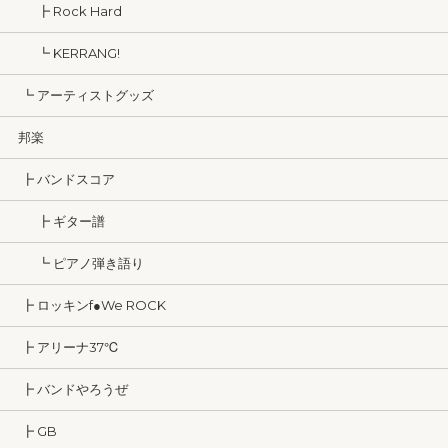
┣ Rock Hard
┗ KERRANG!
┗ アーティストグッズ
邦楽
┣ バンドスコア
┣ ギター譜
┗ ピアノ弾き語り
┣ ロッキンf●We ROCK
┣ アリーナ37℃
┣ バンドやろうぜ
┣ GB