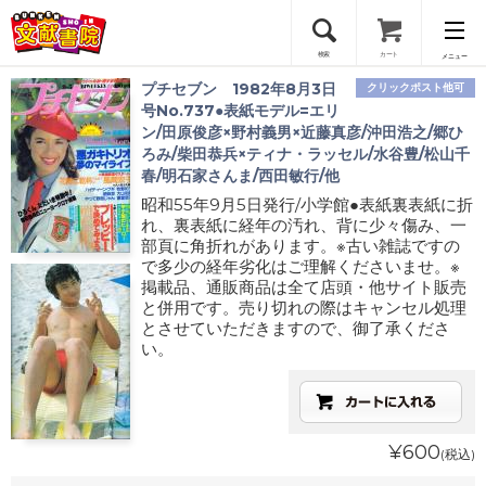
検索
カート
メニュー
プチセブン 1982年8月3日
クリックポスト他可
会員登録
号No.737●表紙モデル=エリ
ン/田原俊彦×野村義男×近藤真彦/沖田浩之/郷ひ
ろみ/柴田恭兵×ティナ・ラッセル/水谷豊/松山千
ログイン
春/明石家さんま/西田敏行/他
昭和55年9月5日発行/小学館●表紙裏表紙に折
れ、裏表紙に経年の汚れ、背に少々傷み、一
部頁に角折れがあります。※古い雑誌ですの
で多少の経年劣化はご理解くださいませ。※
掲載品、通販商品は全て店頭・他サイト販売
と併用です。売り切れの際はキャンセル処理
とさせていただきますので、御了承くださ
い。
¥600
(税込)