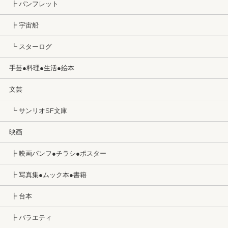
┣ パンフレット
┣ 宇宙船
┗ スターログ
手芸●料理●生活●絵本
文芸
┗ サンリオSF文庫
映画
┣ 映画パンフ●チラシ●ポスター
┣ 写真集●ムック本●書籍
┣ 台本
┣ バラエティ