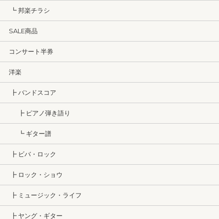
┗ 邦楽チラシ
SALE商品
コンサート半券
洋楽
┣ バンドスコア
┣ ピアノ弾き語り
┗ ギター譜
┣ ビバ・ロック
┣ ロック・ショウ
┣ ミュージック・ライフ
┣ ヤング・ギター