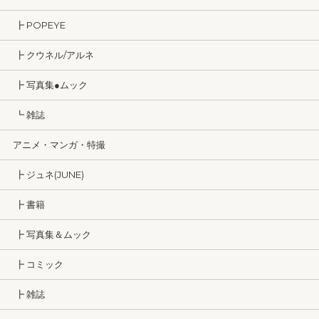
┣ POPEYE
┣ クウネル/アルネ
┣ 写真集●ムック
┗ 雑誌
アニメ・マンガ・特撮
┣ ジュネ(JUNE)
┣ 書籍
┣ 写真集＆ムック
┣ コミック
┣ 雑誌