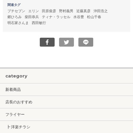
関連タグ
プチセブン
エリン
田原俊彦
野村義男
近藤真彦
沖田浩之
郷ひろみ
柴田恭兵
ティナ・ラッセル
水谷豊
松山千春
明石家さんま
西田敏行
category
新着商品
店長のおすすめ
フライヤー
┣ 洋楽チラシ