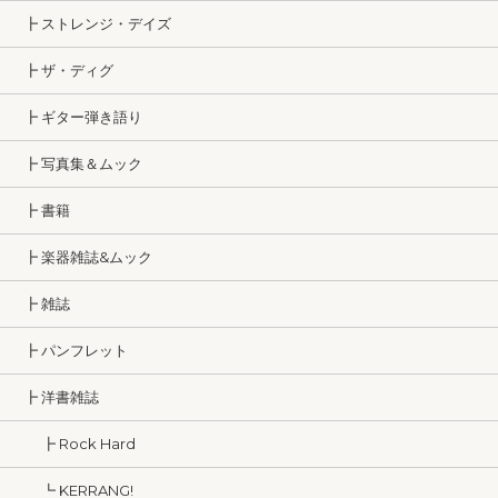
┣ ストレンジ・デイズ
┣ ザ・ディグ
┣ ギター弾き語り
┣ 写真集＆ムック
┣ 書籍
┣ 楽器雑誌&ムック
┣ 雑誌
┣ パンフレット
┣ 洋書雑誌
┣ Rock Hard
┗ KERRANG!