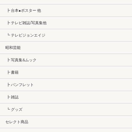
┣ 台本●ポスター 他
┣ テレビ雑誌/写真集他
┗ テレビジョンエイジ
昭和芸能
┣ 写真集&ムック
┣ 書籍
┣ パンフレット
┣ 雑誌
┗ グッズ
セレクト商品