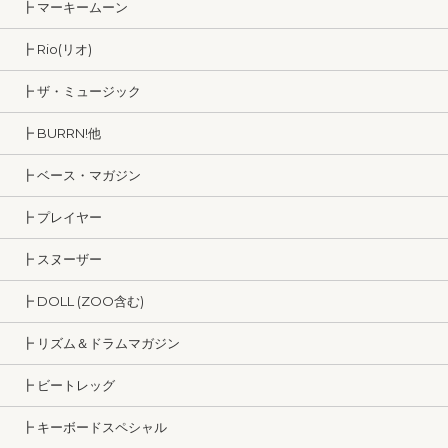
┣ マーキームーン
┣ Rio(リオ)
┣ ザ・ミュージック
┣ BURRN!他
┣ ベース・マガジン
┣ プレイヤー
┣ スヌーザー
┣ DOLL (ZOO含む)
┣ リズム＆ドラムマガジン
┣ ビートレッグ
┣ キーボードスペシャル