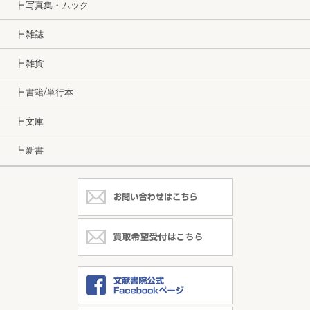
┣ 写真集・ムック
┣ 雑誌
┣ 雑貨
┣ 書籍/単行本
┣ 文庫
┗ 新書