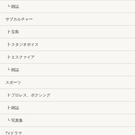
┗ 雑誌
サブカルチャー
┣ 宝島
┣ スタジオボイス
┣ エスクァイア
┗ 雑誌
スポーツ
┣ プロレス、ボクシング
┣ 雑誌
┗ 写真集
TVドラマ