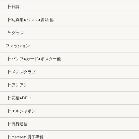
┣ 雑誌
┣ 写真集●ムック●書籍 他
┗ グッズ
ファッション
┣ パンフ●カード●ポスター他
┣ メンズクラブ
┣ アンアン
┣ 花椿●BELL
┣ エルジャポン
┣ 流行通信
┣ dansen 男子専科