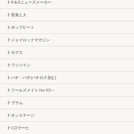
┣ R＆Rニューズメーカー
┣ 音楽と人
┣ ポップビート
┣ ジェイロックマガジン
┣ ギグス
┣ ワッツイン
┣ パチ・パチ(パチロク含む)
┣ フールズメイト No.101～
┣ プラム
┣ オンステージ
┣ CDでーた