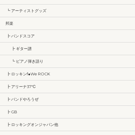
┗ アーティストグッズ
邦楽
┣ バンドスコア
┣ ギター譜
┗ ピアノ弾き語り
┣ ロッキンf●We ROCK
┣ アリーナ37℃
┣ バンドやろうぜ
┣ GB
┣ ロッキングオンジャパン他