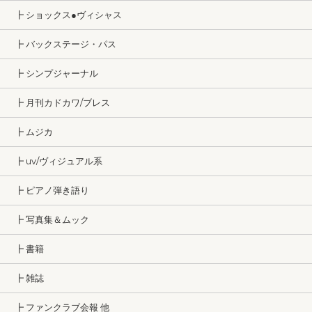
┣ ショックス●ヴィシャス
┣ バックステージ・パス
┣ シンプジャーナル
┣ 月刊カドカワ/ブレス
┣ ムジカ
┣ uv/ヴィジュアル系
┣ ピアノ弾き語り
┣ 写真集＆ムック
┣ 書籍
┣ 雑誌
┣ ファンクラブ会報 他