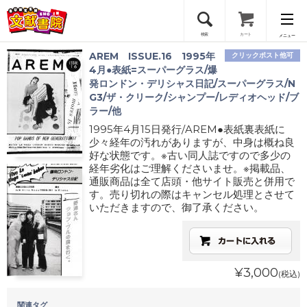
検索
カート
メニュー
AREM ISSUE.16 1995年
クリックポスト他可
会員登録
4月●表紙=スーパーグラス/爆
発ロンドン・デリシャス日記/スーパーグラス/N
G3/ザ・クリーク/シャンプー/レディオヘッド/ブ
ログイン
ラー/他
1995年4月15日発行/AREM●表紙裏表紙に
少々経年の汚れがありますが、中身は概ね良
好な状態です。※古い同人誌ですので多少の
経年劣化はご理解くださいませ。※掲載品、
通販商品は全て店頭・他サイト販売と併用で
す。売り切れの際はキャンセル処理とさせて
いただきますので、御了承ください。
¥3,000
(税込)
関連タグ