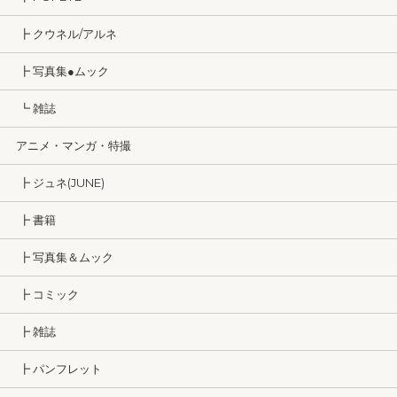
┣ クウネル/アルネ
┣ 写真集●ムック
┗ 雑誌
アニメ・マンガ・特撮
┣ ジュネ(JUNE)
┣ 書籍
┣ 写真集＆ムック
┣ コミック
┣ 雑誌
┣ パンフレット