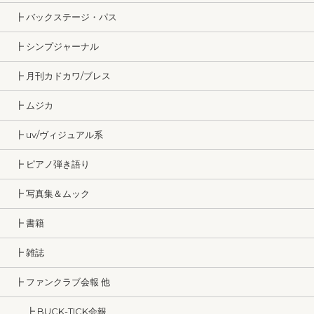
┣ バックステージ・パス
┣ シンプジャーナル
┣ 月刊カドカワ/ブレス
┣ ムジカ
┣ uv/ヴィジュアル系
┣ ピアノ弾き語り
┣ 写真集＆ムック
┣ 書籍
┣ 雑誌
┣ ファンクラブ会報 他
┣ BUCK-TICK会報