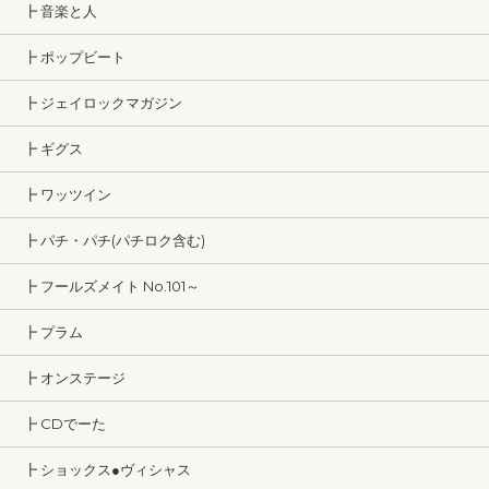
┣ 音楽と人
┣ ポップビート
┣ ジェイロックマガジン
┣ ギグス
┣ ワッツイン
┣ パチ・パチ(パチロク含む)
┣ フールズメイト No.101～
┣ プラム
┣ オンステージ
┣ CDでーた
┣ ショックス●ヴィシャス