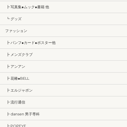
┣ 写真集●ムック●書籍 他
┗ グッズ
ファッション
┣ パンフ●カード●ポスター他
┣ メンズクラブ
┣ アンアン
┣ 花椿●BELL
┣ エルジャポン
┣ 流行通信
┣ dansen 男子専科
┣ POPEYE