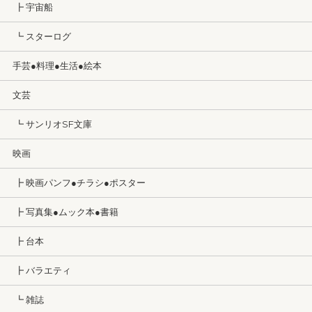
┣ 宇宙船
┗ スターログ
手芸●料理●生活●絵本
文芸
┗ サンリオSF文庫
映画
┣ 映画パンフ●チラシ●ポスター
┣ 写真集●ムック本●書籍
┣ 台本
┣ バラエティ
┗ 雑誌