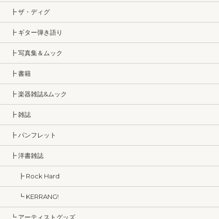
┣ ザ・ディグ
┣ ギター弾き語り
┣ 写真集＆ムック
┣ 書籍
┣ 楽器雑誌&ムック
┣ 雑誌
┣ パンフレット
┣ 洋書雑誌
┣ Rock Hard
┗ KERRANG!
┗ アーティストグッズ