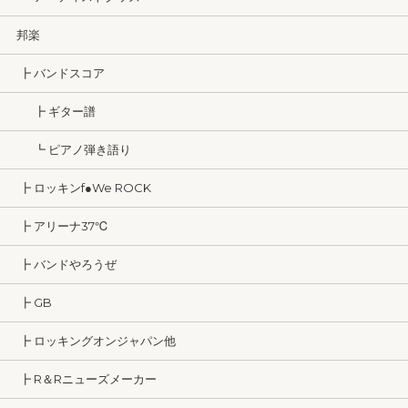
邦楽
┣ バンドスコア
┣ ギター譜
┗ ピアノ弾き語り
┣ ロッキンf●We ROCK
┣ アリーナ37℃
┣ バンドやろうぜ
┣ GB
┣ ロッキングオンジャパン他
┣ R＆Rニューズメーカー