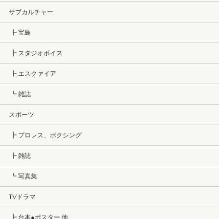
サブカルチャー
┣ 宝島
┣ スタジオボイス
┣ エスクァイア
┗ 雑誌
スポーツ
┣ プロレス、ボクシング
┣ 雑誌
┗ 写真集
TVドラマ
┣ 台本●ポスター 他