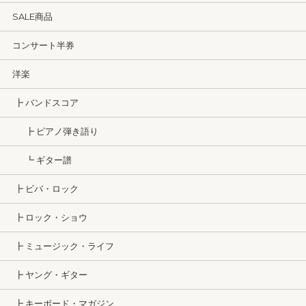
SALE商品
コンサート半券
洋楽
┣ バンドスコア
┣ ピアノ弾き語り
┗ ギター譜
┣ ビバ・ロック
┣ ロック・ショウ
┣ ミュージック・ライフ
┣ ヤング・ギター
┣ キーボード・マガジン