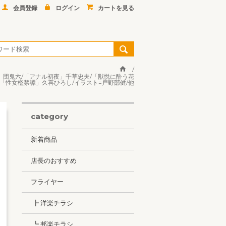
会員登録
ログイン
カートを見る
花」団鬼六/「アナル初夜」千草忠夫/「獣悦に酔う花
「性女檻禁譚」久喜ひろし/イラスト=戸野部健/他
category
新着商品
店長のおすすめ
フライヤー
┣ 洋楽チラシ
┗ 邦楽チラシ