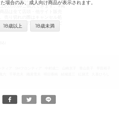
。※この商品は成人向け商品で
した場合のみ、成人向け商品が表示されます。
以上の方のみご購入できます。※掲
商品は全て店頭・他サイト販売
。売り切れの際はキャンセル処
いただきますので、御了承くだ
18歳以上
18歳未満
税込)
ンティア
SMフロンティア
中村成二
山崎京子
青山良子
早田裕子
鬼六
千草忠夫
織裳雪夫
明日香純
結城道三
紅隷児
久喜ひろし