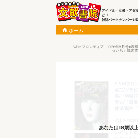
アイドル・女優・アダ
ど ！
雑誌バックナンバーや
ホーム
S＆Mフロンティア 1976年8月号●
火たち」織裳雪
S＆Mフロン
成二/グラ
美/「地獄
雪夫/「避
隷児/劇画
昭和51年
ミ、底部に
あなたは18歳以
い雑誌です