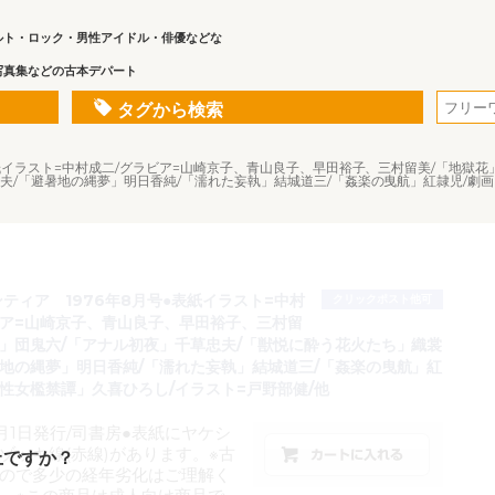
ルト・ロック・男性アイドル・俳優などな
写真集などの古本デパート
タグから検索
表紙イラスト=中村成二/グラビア=山崎京子、青山良子、早田裕子、三村留美/「地獄
夫/「避暑地の縄夢」明日香純/「濡れた妄執」結城道三/「姦楽の曳航」紅隷児/劇画
ティア 1976年8月号●表紙イラスト=中村
クリックポスト他可
ビア=山崎京子、青山良子、早田裕子、三村留
花」団鬼六/「アナル初夜」千草忠夫/「獣悦に酔う花火たち」織裳
暑地の縄夢」明日香純/「濡れた妄執」結城道三/「姦楽の曳航」紅
「性女檻禁譚」久喜ひろし/イラスト=戸野部健/他
8月1日発行/司書房●表紙にヤケシ
ゾッキ線(赤線)があります。※古
上ですか？
ので多少の経年劣化はご理解く