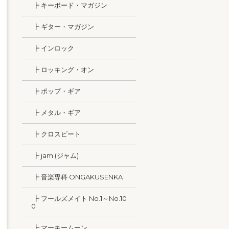
┣ キーボード・マガジン
┣ ギター・マガジン
┣ インロック
┣ ロッキング・オン
┣ ポップ・ギア
┣ メタル・ギア
┣ クロスビート
┣ jam (ジャム)
┣ 音楽専科 ONGAKUSENKA
┣ フールズメイト No.1～No.10
0
┣ マーキームーン