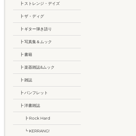
┣ ストレンジ・デイズ
┣ ザ・ディグ
┣ ギター弾き語り
┣ 写真集＆ムック
┣ 書籍
┣ 楽器雑誌&ムック
┣ 雑誌
┣ パンフレット
┣ 洋書雑誌
┣ Rock Hard
┗ KERRANG!