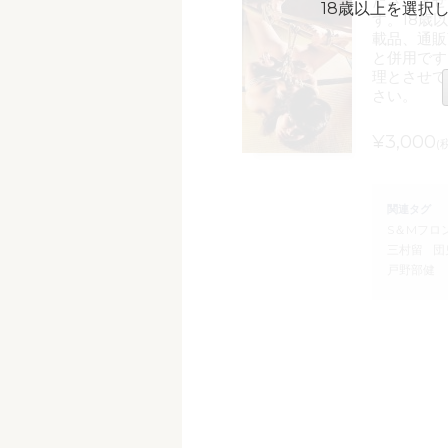
ださいませ
18歳以上を選択
す。18歳
載品、通販
と併用です
理とさせて
さい。
¥3,000
(
関連タグ
S＆Mフロ
三村留
団
戸野部健