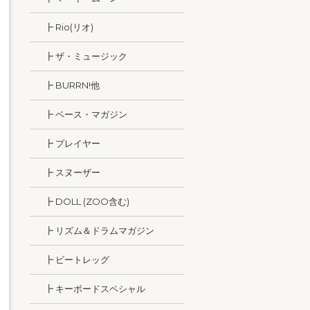
┣ Rio(リオ)
┣ ザ・ミュージック
┣ BURRN!他
┣ ベース・マガジン
┣ プレイヤー
┣ スヌーザー
┣ DOLL (ZOO含む)
┣ リズム＆ドラムマガジン
┣ ビートレッグ
┣ キーボードスペシャル