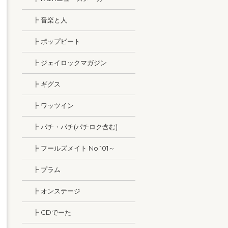
┣ 音楽と人
┣ ポップビート
┣ ジェイロックマガジン
┣ ギグス
┣ ワッツイン
┣ パチ・パチ(パチロク含む)
┣ フールズメイト No.101～
┣ プラム
┣ オンステージ
┣ CDでーた