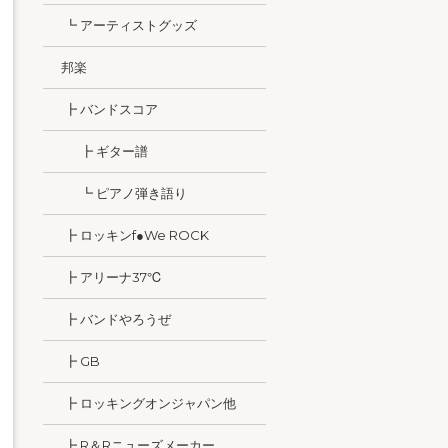
┗ アーティストグッズ
邦楽
┣ バンドスコア
┣ ギター譜
┗ ピアノ弾き語り
┣ ロッキンf●We ROCK
┣ アリーナ37℃
┣ バンドやろうぜ
┣ GB
┣ ロッキングオンジャパン他
┣ R＆Rニューズメーカー