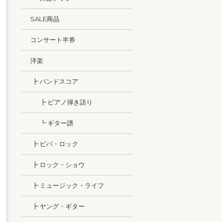
SALE商品
コンサート半券
洋楽
┣ バンドスコア
┣ ピアノ弾き語り
┗ ギター譜
┣ ビバ・ロック
┣ ロック・ショウ
┣ ミュージック・ライフ
┣ ヤング・ギター