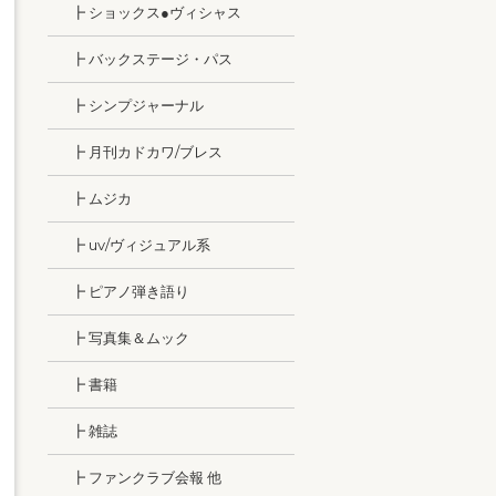
┣ ショックス●ヴィシャス
┣ バックステージ・パス
┣ シンプジャーナル
┣ 月刊カドカワ/ブレス
┣ ムジカ
┣ uv/ヴィジュアル系
┣ ピアノ弾き語り
┣ 写真集＆ムック
┣ 書籍
┣ 雑誌
┣ ファンクラブ会報 他