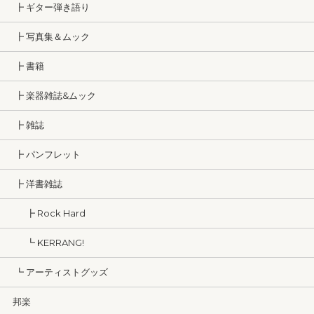
┣ ギター弾き語り
┣ 写真集＆ムック
┣ 書籍
┣ 楽器雑誌&ムック
┣ 雑誌
┣ パンフレット
┣ 洋書雑誌
┣ Rock Hard
┗ KERRANG!
┗ アーティストグッズ
邦楽