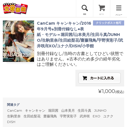
検索
カート
メニュー
CanCam キャンキャン/2016
クリックポスト他可
会員登録
年9月号※別冊付録なし●表
紙・モデル＝堀田茜/山本美月/生田斗真/JUNH
O/生駒里奈/生田絵梨花/齋藤飛鳥/宇野実彩子/武
ログイン
井咲/EXO/ユナク/DISH/小学館
別冊付録なし/当時の古書としてひどい状態で
はありません。※古本のため多少の経年劣化
はご理解くださいい。
¥1,000
(税込)
関連タグ
CanCam
キャンキャン
堀田茜
山本美月
生田斗真
JUNHO
生駒里奈
生田絵梨花
齋藤飛鳥
宇野実彩子
武井咲
EXO
ユナク
DISH