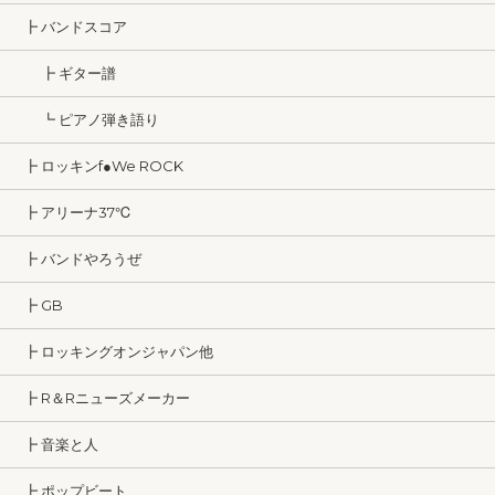
┣ バンドスコア
┣ ギター譜
┗ ピアノ弾き語り
┣ ロッキンf●We ROCK
┣ アリーナ37℃
┣ バンドやろうぜ
┣ GB
┣ ロッキングオンジャパン他
┣ R＆Rニューズメーカー
┣ 音楽と人
┣ ポップビート