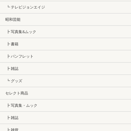
┗ テレビジョンエイジ
昭和芸能
┣ 写真集&ムック
┣ 書籍
┣ パンフレット
┣ 雑誌
┗ グッズ
セレクト商品
┣ 写真集・ムック
┣ 雑誌
┣ 雑貨