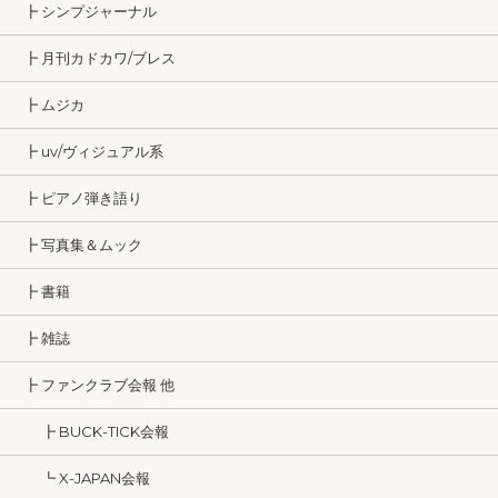
┣ シンプジャーナル
┣ 月刊カドカワ/ブレス
┣ ムジカ
┣ uv/ヴィジュアル系
┣ ピアノ弾き語り
┣ 写真集＆ムック
┣ 書籍
┣ 雑誌
┣ ファンクラブ会報 他
┣ BUCK-TICK会報
┗ X-JAPAN会報