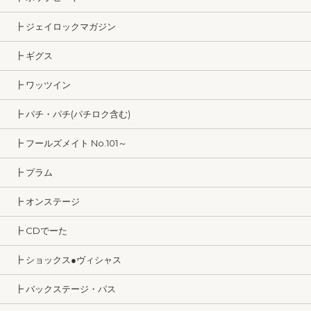
┣ ジェイロックマガジン
┣ ギグス
┣ ワッツイン
┣ パチ・パチ(パチロク含む)
┣ フールズメイト No.101～
┣ プラム
┣ オンステージ
┣ CDでーた
┣ ショックス●ヴィシャス
┣ バックステージ・パス