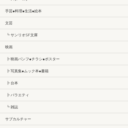
手芸●料理●生活●絵本
文芸
┗ サンリオSF文庫
映画
┣ 映画パンフ●チラシ●ポスター
┣ 写真集●ムック本●書籍
┣ 台本
┣ バラエティ
┗ 雑誌
サブカルチャー