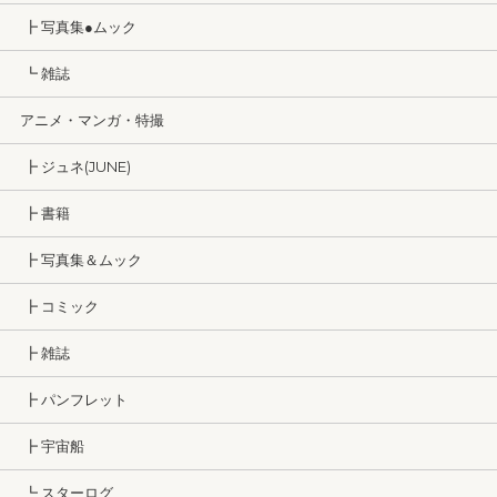
┣ 写真集●ムック
┗ 雑誌
アニメ・マンガ・特撮
┣ ジュネ(JUNE)
┣ 書籍
┣ 写真集＆ムック
┣ コミック
┣ 雑誌
┣ パンフレット
┣ 宇宙船
┗ スターログ