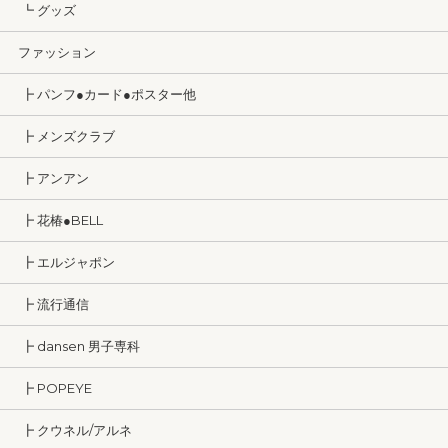
┗ グッズ
ファッション
┣ パンフ●カード●ポスター他
┣ メンズクラブ
┣ アンアン
┣ 花椿●BELL
┣ エルジャポン
┣ 流行通信
┣ dansen 男子専科
┣ POPEYE
┣ クウネル/アルネ