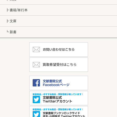
┣ 書籍/単行本
┣ 文庫
┗ 新書