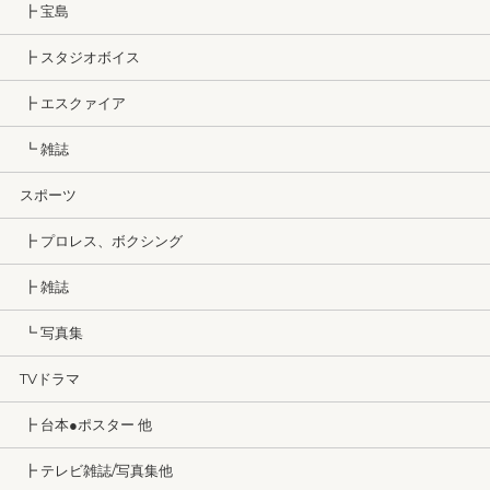
┣ 宝島
┣ スタジオボイス
┣ エスクァイア
┗ 雑誌
スポーツ
┣ プロレス、ボクシング
┣ 雑誌
┗ 写真集
TVドラマ
┣ 台本●ポスター 他
┣ テレビ雑誌/写真集他