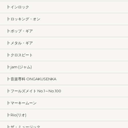
┣ インロック
┣ ロッキング・オン
┣ ポップ・ギア
┣ メタル・ギア
┣ クロスビート
┣ jam (ジャム)
┣ 音楽専科 ONGAKUSENKA
┣ フールズメイト No.1～No.100
┣ マーキームーン
┣ Rio(リオ)
┣ ザ・ミュージック