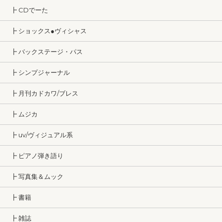
┣ CDでーた
┣ ショックス●ヴィシャス
┣ バックステージ・パス
┣ シンプジャーナル
┣ 月刊カドカワ/ブレス
┣ ムジカ
┣ uv/ヴィジュアル系
┣ ピアノ弾き語り
┣ 写真集＆ムック
┣ 書籍
┣ 雑誌