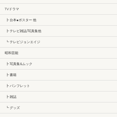
TVドラマ
┣ 台本●ポスター 他
┣ テレビ雑誌/写真集他
┗ テレビジョンエイジ
昭和芸能
┣ 写真集&ムック
┣ 書籍
┣ パンフレット
┣ 雑誌
┗ グッズ