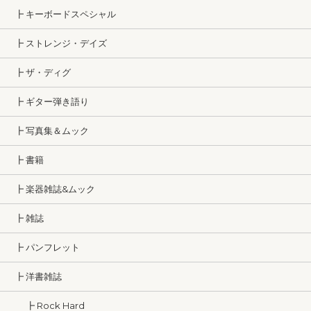
┣ キーボードスペシャル
┣ ストレンジ・デイズ
┣ ザ・ディグ
┣ ギター弾き語り
┣ 写真集＆ムック
┣ 書籍
┣ 楽器雑誌&ムック
┣ 雑誌
┣ パンフレット
┣ 洋書雑誌
┣ Rock Hard