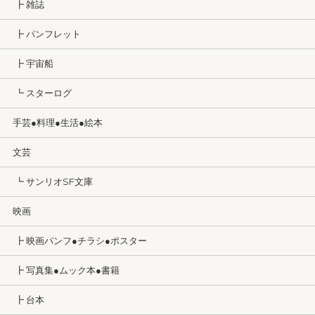
┣ 雑誌
┣ パンフレット
┣ 宇宙船
┗ スターログ
手芸●料理●生活●絵本
文芸
┗ サンリオSF文庫
映画
┣ 映画パンフ●チラシ●ポスター
┣ 写真集●ムック本●書籍
┣ 台本