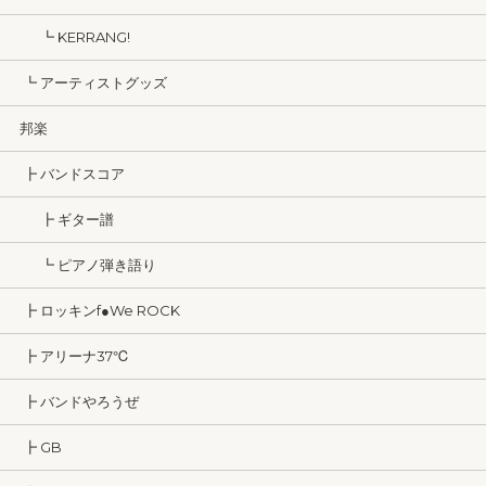
┗ KERRANG!
┗ アーティストグッズ
邦楽
┣ バンドスコア
┣ ギター譜
┗ ピアノ弾き語り
┣ ロッキンf●We ROCK
┣ アリーナ37℃
┣ バンドやろうぜ
┣ GB