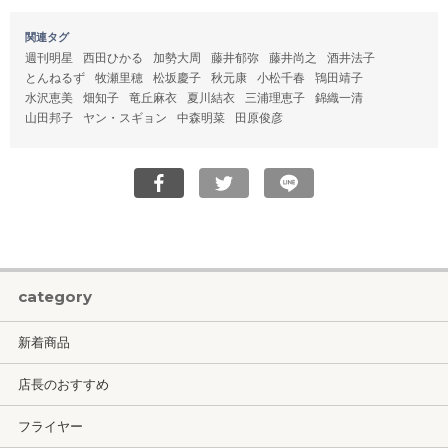
関連タグ
週刊明星
西田ひかる
加勢大周
藤井郁弥
藤井尚之
酒井法子
とんねるず
牧瀬里穂
松坂慶子
秋元康
小松千春
鴇田靖子
水沢恵美
畑知子
竜丘麻衣
夏川結衣
三浦理恵子
錦織一清
山田邦子
ヤン・スギョン
中森明菜
田原俊彦
category
新着商品
店長のおすすめ
フライヤー