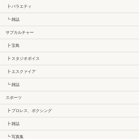
┣ バラエティ
┗ 雑誌
サブカルチャー
┣ 宝島
┣ スタジオボイス
┣ エスクァイア
┗ 雑誌
スポーツ
┣ プロレス、ボクシング
┣ 雑誌
┗ 写真集