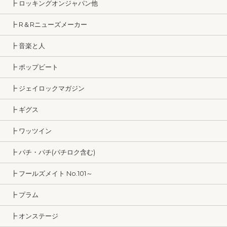
┣ ロッキングオンジャパン他
┣ R＆Rニューズメーカー
┣ 音楽と人
┣ ポップビート
┣ ジェイロックマガジン
┣ ギグス
┣ ワッツイン
┣ パチ・パチ(パチロク含む)
┣ フールズメイト No.101～
┣ プラム
┣ オンステージ