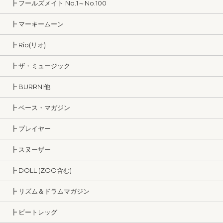
┣ フールズメイト No.1～No.100
┣ マーキームーン
┣ Rio(リオ)
┣ ザ・ミュージック
┣ BURRN!他
┣ ベース・マガジン
┣ プレイヤー
┣ スヌーザー
┣ DOLL (ZOO含む)
┣ リズム＆ドラムマガジン
┣ ビートレッグ