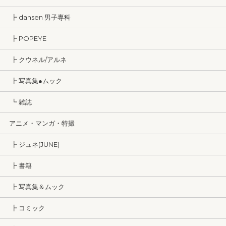
┣ dansen 男子専科
┣ POPEYE
┣ クウネル/アルネ
┣ 写真集●ムック
┗ 雑誌
アニメ・マンガ・特撮
┣ ジュネ(JUNE)
┣ 書籍
┣ 写真集＆ムック
┣ コミック