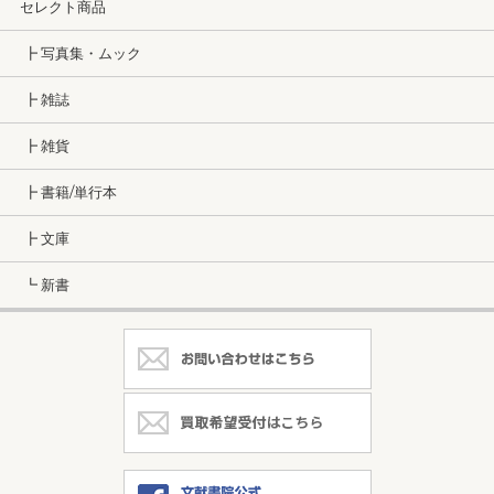
セレクト商品
┣ 写真集・ムック
┣ 雑誌
┣ 雑貨
┣ 書籍/単行本
┣ 文庫
┗ 新書