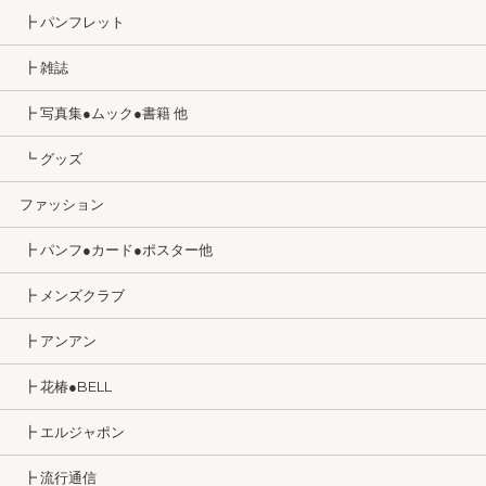
┣ パンフレット
┣ 雑誌
┣ 写真集●ムック●書籍 他
┗ グッズ
ファッション
┣ パンフ●カード●ポスター他
┣ メンズクラブ
┣ アンアン
┣ 花椿●BELL
┣ エルジャポン
┣ 流行通信