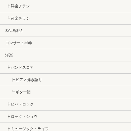
┣ 洋楽チラシ
┗ 邦楽チラシ
SALE商品
コンサート半券
洋楽
┣ バンドスコア
┣ ピアノ弾き語り
┗ ギター譜
┣ ビバ・ロック
┣ ロック・ショウ
┣ ミュージック・ライフ