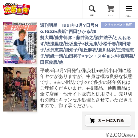
検索
カート
メニュー
週刊明星 1991年3月7日号N
クリックポスト他可
会員登録
o.1653●表紙=西田ひかる/加
勢大周/藤井郁弥・藤井尚之/酒井法子/とんねる
ず/牧瀬里穂/松坂慶子×秋元康/小松千春/鴇田靖
ログイン
子/水沢恵美/畑知子/竜丘麻衣/夏川結衣/三浦理恵
子/錦織一清/山田邦子×ヤン・スギョン/中森明菜/
田原俊彦/他
平成3年3月7日発行/集英社●表紙小口側に経
年ヤケがありますが、中身は概ね良好な状態
です。※古い雑誌ですので多少の経年劣化は
ご理解くださいませ。※掲載品、通販商品は
全て店頭・他サイト販売と併用です。売り切
れの際はキャンセル処理とさせていただきま
すので、御了承ください。
¥2,000
(税込)