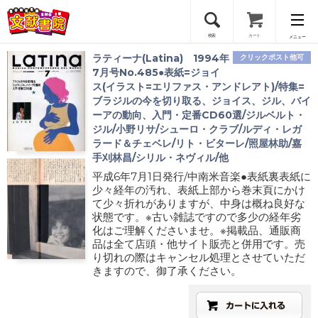
検索
カート
メニュー
ラティーナ(Latina) 1994年
クリックポスト他可
会員登録
7月号No.485●表紙=ジョイ
ス(イラスト=エリファス・アンドレアト)/特集=
ブラジルの今を切り取る、ジョイス、ジル、バイ
ログイン
ーアの動向、入門・定番CD60選/ジルベルト・
ジル/小野リサ/シューロ・クラブ/ルディ・レガ
ラード＆チェベレ/リト・ビターレ/照屋林助/嘉
手刈林昌/シリル・ネヴィル/他
平成6年7月1日発行/中南米音楽●表紙裏表紙に
少々経年の汚れ、表紙上部から巻末頁にかけ
て少々折れがありますが、中身は概ね良好な
状態です。※古い雑誌ですので多少の経年劣
化はご理解くださいませ。※掲載品、通販商
品は全て店頭・他サイト販売と併用です。売
り切れの際はキャンセル処理とさせていただ
きますので、御了承ください。