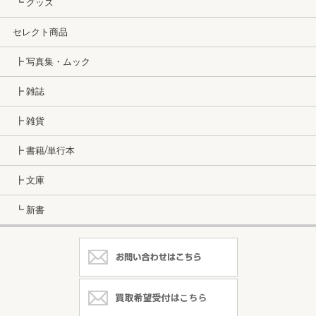
┗ グッズ
セレクト商品
┣ 写真集・ムック
┣ 雑誌
┣ 雑貨
┣ 書籍/単行本
┣ 文庫
┗ 新書