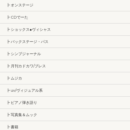
┣ オンステージ
┣ CDでーた
┣ ショックス●ヴィシャス
┣ バックステージ・パス
┣ シンプジャーナル
┣ 月刊カドカワ/ブレス
┣ ムジカ
┣ uv/ヴィジュアル系
┣ ピアノ弾き語り
┣ 写真集＆ムック
┣ 書籍