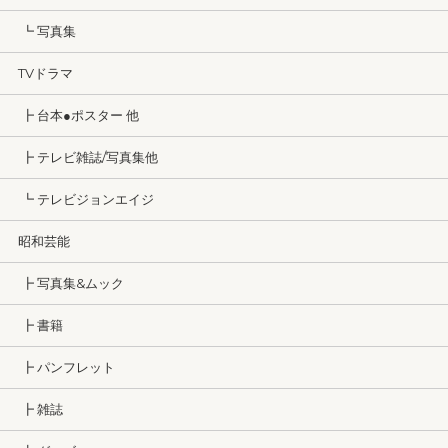
┗ 写真集
TVドラマ
┣ 台本●ポスター 他
┣ テレビ雑誌/写真集他
┗ テレビジョンエイジ
昭和芸能
┣ 写真集&ムック
┣ 書籍
┣ パンフレット
┣ 雑誌