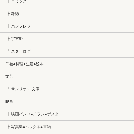
┣ コミック
┣ 雑誌
┣ パンフレット
┣ 宇宙船
┗ スターログ
手芸●料理●生活●絵本
文芸
┗ サンリオSF文庫
映画
┣ 映画パンフ●チラシ●ポスター
┣ 写真集●ムック本●書籍