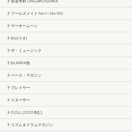
┣ 音楽専科 ONGAKUSENKA
┣ フールズメイト No.1～No.100
┣ マーキームーン
┣ Rio(リオ)
┣ ザ・ミュージック
┣ BURRN!他
┣ ベース・マガジン
┣ プレイヤー
┣ スヌーザー
┣ DOLL (ZOO含む)
┣ リズム＆ドラムマガジン