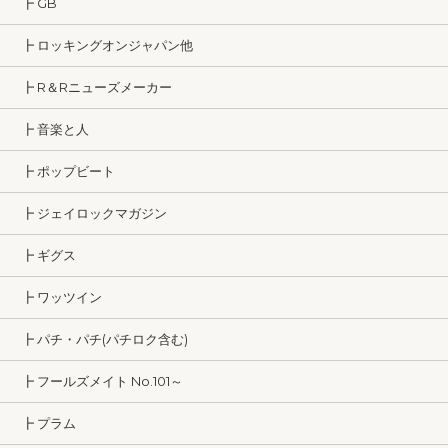
┣ GB
┣ ロッキングオンジャパン他
┣ R＆Rニューズメーカー
┣ 音楽と人
┣ ポップビート
┣ ジェイロックマガジン
┣ ギグス
┣ ワッツイン
┣ パチ・パチ(パチロク含む)
┣ フールズメイト No.101～
┣ プラム