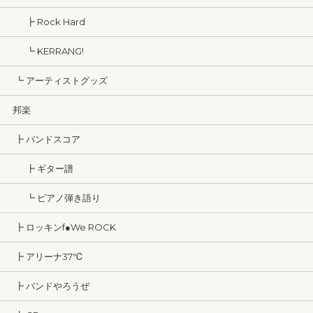
┣ Rock Hard
┗ KERRANG!
┗ アーティストグッズ
邦楽
┣ バンドスコア
┣ ギター譜
┗ ピアノ弾き語り
┣ ロッキンf●We ROCK
┣ アリーナ37℃
┣ バンドやろうぜ