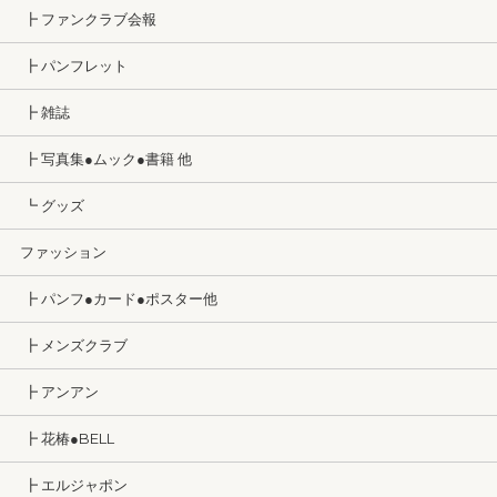
┣ ファンクラブ会報
┣ パンフレット
┣ 雑誌
┣ 写真集●ムック●書籍 他
┗ グッズ
ファッション
┣ パンフ●カード●ポスター他
┣ メンズクラブ
┣ アンアン
┣ 花椿●BELL
┣ エルジャポン