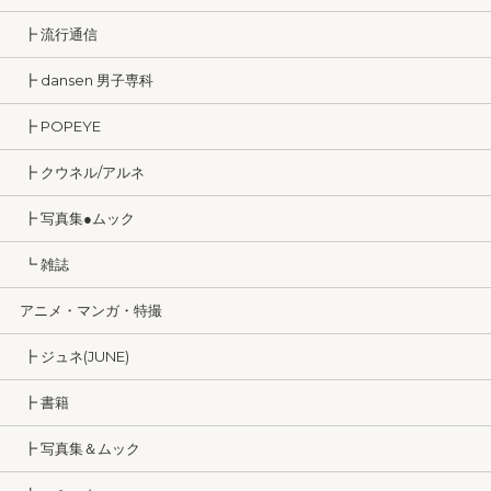
┣ 流行通信
┣ dansen 男子専科
┣ POPEYE
┣ クウネル/アルネ
┣ 写真集●ムック
┗ 雑誌
アニメ・マンガ・特撮
┣ ジュネ(JUNE)
┣ 書籍
┣ 写真集＆ムック