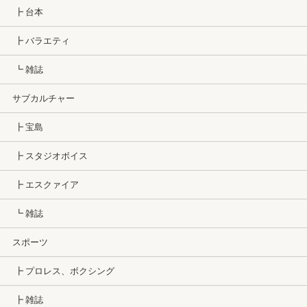
┣ 台本
┣ バラエティ
┗ 雑誌
サブカルチャー
┣ 宝島
┣ スタジオボイス
┣ エスクァイア
┗ 雑誌
スポーツ
┣ プロレス、ボクシング
┣ 雑誌