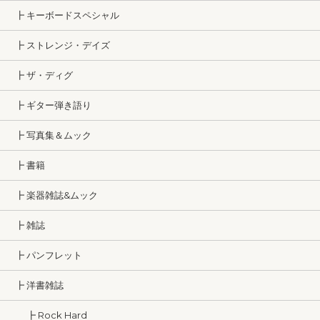
┣ キーボードスペシャル
┣ ストレンジ・デイズ
┣ ザ・ディグ
┣ ギター弾き語り
┣ 写真集＆ムック
┣ 書籍
┣ 楽器雑誌&ムック
┣ 雑誌
┣ パンフレット
┣ 洋書雑誌
┣ Rock Hard