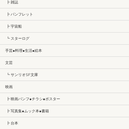
┣ 雑誌
┣ パンフレット
┣ 宇宙船
┗ スターログ
手芸●料理●生活●絵本
文芸
┗ サンリオSF文庫
映画
┣ 映画パンフ●チラシ●ポスター
┣ 写真集●ムック本●書籍
┣ 台本