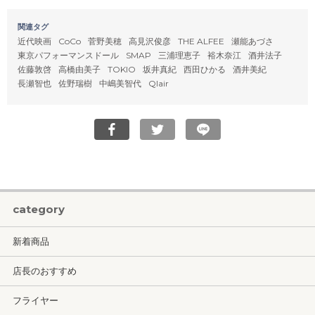
関連タグ
近代映画
CoCo
菅野美穂
高見沢俊彦
THE ALFEE
瀬能あづさ
東京パフォーマンスドール
SMAP
三浦理恵子
裕木奈江
酒井法子
佐藤敦啓
高橋由美子
TOKIO
坂井真紀
西田ひかる
酒井美紀
長瀬智也
佐野瑞樹
中嶋美智代
Qlair
category
新着商品
店長のおすすめ
フライヤー