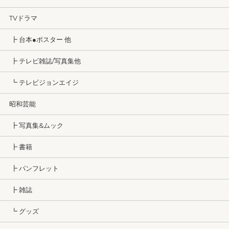
TVドラマ
┣ 台本●ポスター 他
┣ テレビ雑誌/写真集他
┗ テレビジョンエイジ
昭和芸能
┣ 写真集&ムック
┣ 書籍
┣ パンフレット
┣ 雑誌
┗ グッズ