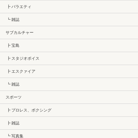
┣ バラエティ
┗ 雑誌
サブカルチャー
┣ 宝島
┣ スタジオボイス
┣ エスクァイア
┗ 雑誌
スポーツ
┣ プロレス、ボクシング
┣ 雑誌
┗ 写真集