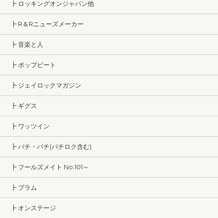
┣ ロッキングオンジャパン他
┣ R＆Rニューズメーカー
┣ 音楽と人
┣ ポップビート
┣ ジェイロックマガジン
┣ ギグス
┣ ワッツイン
┣ パチ・パチ(パチロク含む)
┣ フールズメイト No.101～
┣ プラム
┣ オンステージ