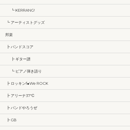
┗ KERRANG!
┗ アーティストグッズ
邦楽
┣ バンドスコア
┣ ギター譜
┗ ピアノ弾き語り
┣ ロッキンf●We ROCK
┣ アリーナ37℃
┣ バンドやろうぜ
┣ GB