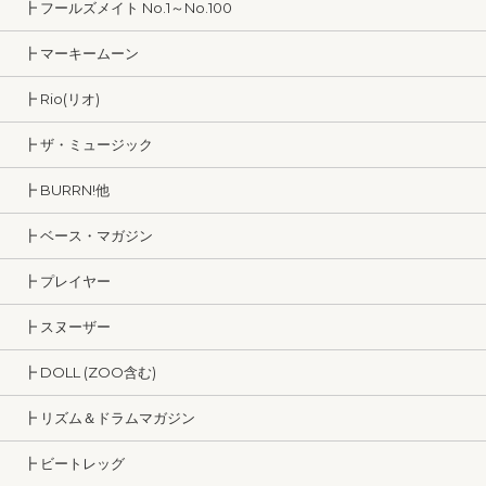
┣ フールズメイト No.1～No.100
┣ マーキームーン
┣ Rio(リオ)
┣ ザ・ミュージック
┣ BURRN!他
┣ ベース・マガジン
┣ プレイヤー
┣ スヌーザー
┣ DOLL (ZOO含む)
┣ リズム＆ドラムマガジン
┣ ビートレッグ