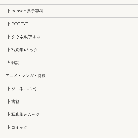
┣ dansen 男子専科
┣ POPEYE
┣ クウネル/アルネ
┣ 写真集●ムック
┗ 雑誌
アニメ・マンガ・特撮
┣ ジュネ(JUNE)
┣ 書籍
┣ 写真集＆ムック
┣ コミック