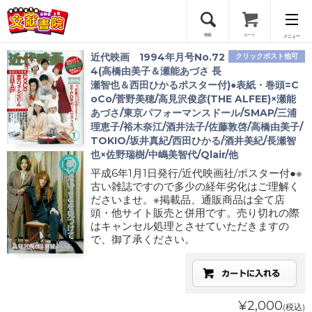
検索
カート
メニュー
近代映画 1994年月号No.72
クリックポスト他可
会員登録
4(高橋由美子＆瀬能あづさ 長
瀬智也＆西田ひかるポスター付)●表紙・巻頭=C
oCo/菅野美穂/高見沢俊彦(THE ALFEE)×瀬能
ログイン
あづさ/東京パフォーマンスドール/SMAP/三浦
理恵子/裕木奈江/酒井法子/佐藤敦啓/高橋由美子/
TOKIO/坂井真紀/西田ひかる/酒井美紀/長瀬智
也×佐野瑞樹/中嶋美智代/Qlair/他
平成6年1月1日発行/近代映画社/ポスター付●※
古い雑誌ですので多少の経年劣化はご理解く
ださいませ。※掲載品、通販商品は全て店
頭・他サイト販売と併用です。売り切れの際
はキャンセル処理とさせていただきますの
で、御了承ください。
¥2,000
(税込)