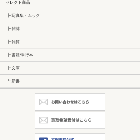
セレクト商品
┣ 写真集・ムック
┣ 雑誌
┣ 雑貨
┣ 書籍/単行本
┣ 文庫
┗ 新書