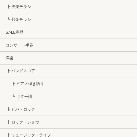
┣ 洋楽チラシ
┗ 邦楽チラシ
SALE商品
コンサート半券
洋楽
┣ バンドスコア
┣ ピアノ弾き語り
┗ ギター譜
┣ ビバ・ロック
┣ ロック・ショウ
┣ ミュージック・ライフ