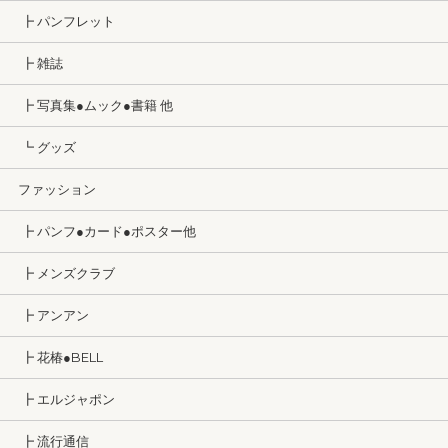
┣ パンフレット
┣ 雑誌
┣ 写真集●ムック●書籍 他
┗ グッズ
ファッション
┣ パンフ●カード●ポスター他
┣ メンズクラブ
┣ アンアン
┣ 花椿●BELL
┣ エルジャポン
┣ 流行通信