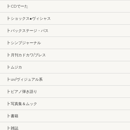
┣ CDでーた
┣ ショックス●ヴィシャス
┣ バックステージ・パス
┣ シンプジャーナル
┣ 月刊カドカワ/ブレス
┣ ムジカ
┣ uv/ヴィジュアル系
┣ ピアノ弾き語り
┣ 写真集＆ムック
┣ 書籍
┣ 雑誌