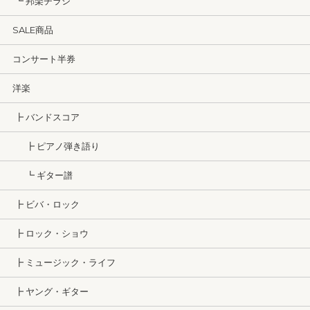
┗ 邦楽チラシ
SALE商品
コンサート半券
洋楽
┣ バンドスコア
┣ ピアノ弾き語り
┗ ギター譜
┣ ビバ・ロック
┣ ロック・ショウ
┣ ミュージック・ライフ
┣ ヤング・ギター