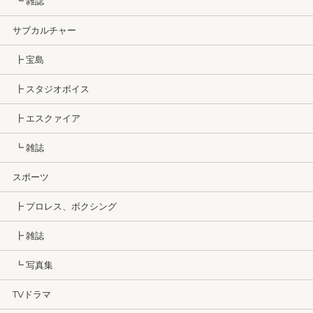
┗ 雑誌
サブカルチャー
┣ 宝島
┣ スタジオボイス
┣ エスクァイア
┗ 雑誌
スポーツ
┣ プロレス、ボクシング
┣ 雑誌
┗ 写真集
TVドラマ