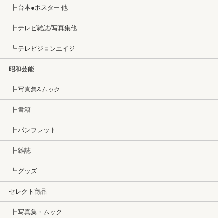
┣ 台本●ポスター 他
┣ テレビ雑誌/写真集他
┗ テレビジョンエイジ
昭和芸能
┣ 写真集&ムック
┣ 書籍
┣ パンフレット
┣ 雑誌
┗ グッズ
セレクト商品
┣ 写真集・ムック