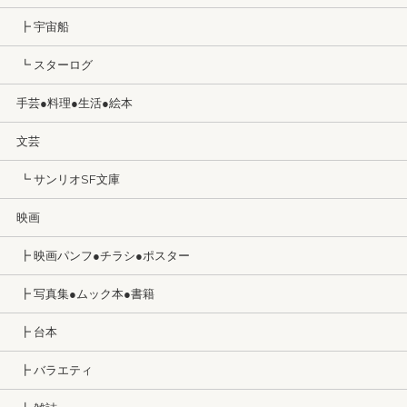
┣ 宇宙船
┗ スターログ
手芸●料理●生活●絵本
文芸
┗ サンリオSF文庫
映画
┣ 映画パンフ●チラシ●ポスター
┣ 写真集●ムック本●書籍
┣ 台本
┣ バラエティ