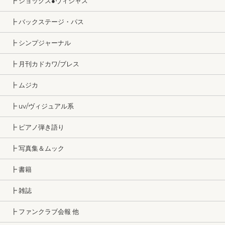
┣ ショックス●ヴィシャス
┣ バックステージ・パス
┣ シンプジャーナル
┣ 月刊カドカワ/ブレス
┣ ムジカ
┣ uv/ヴィジュアル系
┣ ピアノ弾き語り
┣ 写真集＆ムック
┣ 書籍
┣ 雑誌
┣ ファンクラブ会報 他