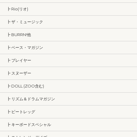
┣ Rio(リオ)
┣ ザ・ミュージック
┣ BURRN!他
┣ ベース・マガジン
┣ プレイヤー
┣ スヌーザー
┣ DOLL (ZOO含む)
┣ リズム＆ドラムマガジン
┣ ビートレッグ
┣ キーボードスペシャル