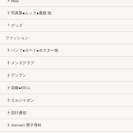
┣ 雑誌
┣ 写真集●ムック●書籍 他
┗ グッズ
ファッション
┣ パンフ●カード●ポスター他
┣ メンズクラブ
┣ アンアン
┣ 花椿●BELL
┣ エルジャポン
┣ 流行通信
┣ dansen 男子専科