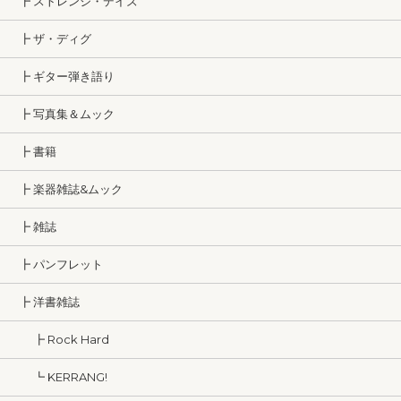
┣ ストレンジ・デイズ
┣ ザ・ディグ
┣ ギター弾き語り
┣ 写真集＆ムック
┣ 書籍
┣ 楽器雑誌&ムック
┣ 雑誌
┣ パンフレット
┣ 洋書雑誌
┣ Rock Hard
┗ KERRANG!