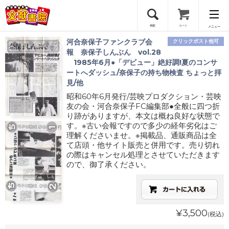
検索
カート
メニュー
河合奈保子ファンクラブ会
クリックポスト他可
会員登録
報 奈保子しんぶん vol.28
1985年6月●「デビュー」絶好調!夏のコンサ
ートへダッシュ/奈保子の持ち物検査 ちょっと拝
ログイン
見/他
昭和60年6月発行/芸映プロダクション・芸映
友の会・河合奈保子FC編集部●全般に四つ折
り跡がありますが、本文は概ね良好な状態で
す。※古い会報ですので多少の経年劣化はご
理解くださいませ。※掲載品、通販商品は全
て店頭・他サイト販売と併用です。売り切れ
の際はキャンセル処理とさせていただきます
ので、御了承ください。
¥3,500
(税込)