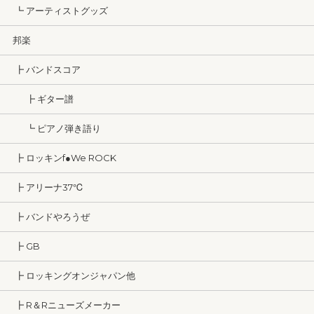
┗ アーティストグッズ
邦楽
┣ バンドスコア
┣ ギター譜
┗ ピアノ弾き語り
┣ ロッキンf●We ROCK
┣ アリーナ37℃
┣ バンドやろうぜ
┣ GB
┣ ロッキングオンジャパン他
┣ R＆Rニューズメーカー