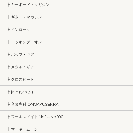
┣ キーボード・マガジン
┣ ギター・マガジン
┣ インロック
┣ ロッキング・オン
┣ ポップ・ギア
┣ メタル・ギア
┣ クロスビート
┣ jam (ジャム)
┣ 音楽専科 ONGAKUSENKA
┣ フールズメイト No.1～No.100
┣ マーキームーン