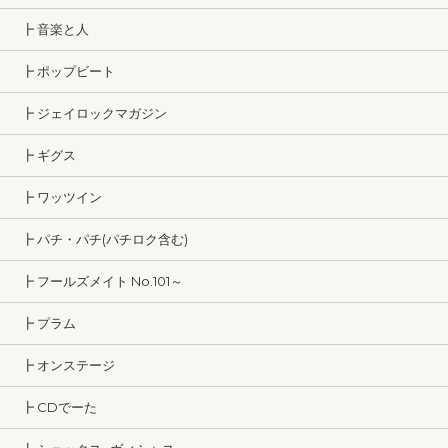
┣ 音楽と人
┣ ポップビート
┣ ジェイロックマガジン
┣ ギグス
┣ ワッツイン
┣ パチ・パチ(パチロク含む)
┣ フールズメイト No.101～
┣ プラム
┣ オンステージ
┣ CDでーた