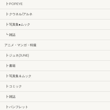
┣ POPEYE
┣ クウネル/アルネ
┣ 写真集●ムック
┗ 雑誌
アニメ・マンガ・特撮
┣ ジュネ(JUNE)
┣ 書籍
┣ 写真集＆ムック
┣ コミック
┣ 雑誌
┣ パンフレット