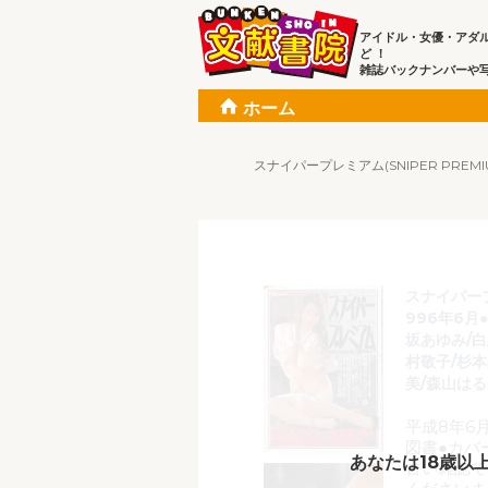
アイドル・女優・アダ
ど ！
雑誌バックナンバーや
ホーム
スナイパープレミアム(SNIPER PREM
スナイパープレ
996年6月
坂あゆみ/白
村敬子/杉本
美/森山はる
平成8年6
図書●カバ
あなたは18歳以
古い雑誌で