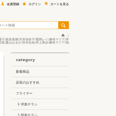
会員登録
ログイン
カートを見る
白鳥麗子/萩奈菜摘/沢井加奈子/風間レイ/麻布マリア/井
絵美/森山はるか/赤木佐知/井上果歩/麻布マリア/他
category
新着商品
店長のおすすめ
フライヤー
┣ 洋楽チラシ
┗ 邦楽チラシ