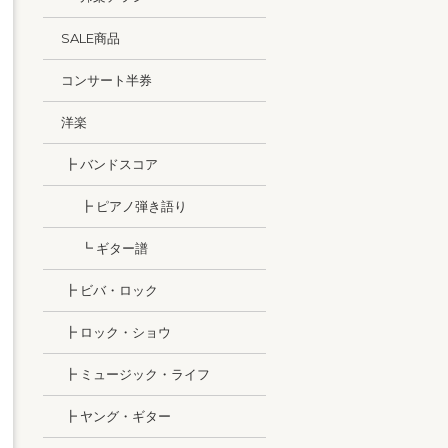
SALE商品
コンサート半券
洋楽
┣ バンドスコア
┣ ピアノ弾き語り
┗ ギター譜
┣ ビバ・ロック
┣ ロック・ショウ
┣ ミュージック・ライフ
┣ ヤング・ギター