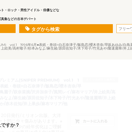
ルト・ロック・男性アイドル・俳優などな
写真集などの古本デパート
タグから検索
IUM) vol.1 1996年6月●表紙・巻頭=白石奈津子/飯島恋/櫻木杏奈/早坂あゆみ/
上絵美/高村敬子/杉本みなよ/麻生綾/原田佐知子/木下玲子/竹光あや/隆速麗華/井上
ミアム(SNIPER PREMIUM) vol.1 1
クリックポスト他不可
●表紙・巻頭=白石奈津子/飯島恋/櫻木杏奈/早
鳥麗子/萩奈菜摘/沢井加奈子/風間レイ/麻布マリア/井上絵美/高
みなよ/麻生綾/原田佐知子/木下玲子/竹光あや/隆速麗華/井上絵
か/赤木佐知/井上果歩/麻布マリア/他
月20日発行/ミリオン出版、大洋
ー上部に少々傷みがあります。※
上ですか？
すので多少の経年劣化はご理解