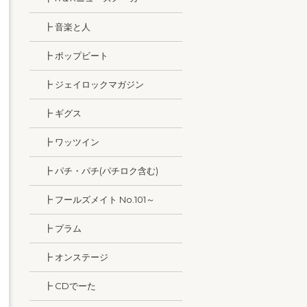
┣ 音楽と人
┣ ポップビート
┣ ジェイロックマガジン
┣ ギグス
┣ ワッツイン
┣ パチ・パチ(パチロク含む)
┣ フールズメイト No.101～
┣ プラム
┣ オンステージ
┣ CDでーた