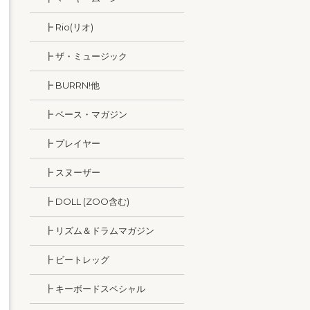
┣ Rio(リオ)
┣ ザ・ミュージック
┣ BURRN!他
┣ ベース・マガジン
┣ プレイヤー
┣ スヌーザー
┣ DOLL (ZOO含む)
┣ リズム＆ドラムマガジン
┣ ビートレッグ
┣ キーボードスペシャル