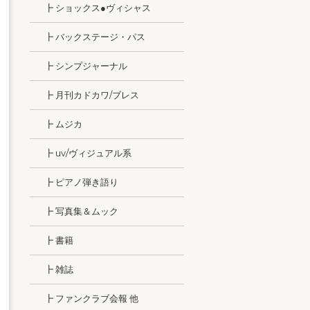
┣ ショックス●ヴィシャス
┣ バックステージ・パス
┣ シンプジャーナル
┣ 月刊カドカワ/ブレス
┣ ムジカ
┣ uv/ヴィジュアル系
┣ ピアノ弾き語り
┣ 写真集＆ムック
┣ 書籍
┣ 雑誌
┣ ファンクラブ会報 他