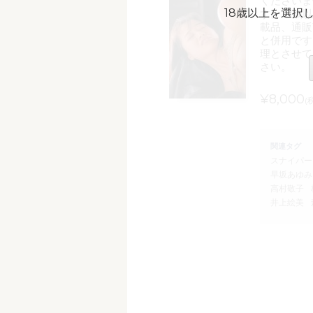
くださいま
18歳以上を選択
す。18歳
載品、通販
と併用です
理とさせて
さい。
¥8,000
(
関連タグ
スナイパー
早坂あゆみ
高村敬子
井上絵美