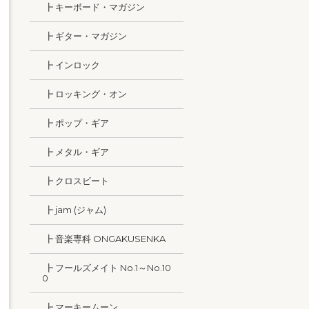
┣ キーボード・マガジン
┣ ギター・マガジン
┣ インロック
┣ ロッキング・オン
┣ ポップ・ギア
┣ メタル・ギア
┣ クロスビート
┣ jam (ジャム)
┣ 音楽専科 ONGAKUSENKA
┣ フールズメイト No.1～No.10
0
┣ マーキームーン