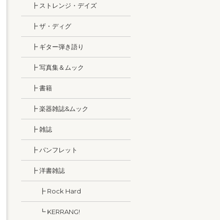
┣ ストレンジ・デイズ
┣ ザ・ディグ
┣ ギター弾き語り
┣ 写真集＆ムック
┣ 書籍
┣ 楽器雑誌&ムック
┣ 雑誌
┣ パンフレット
┣ 洋書雑誌
┣ Rock Hard
┗ KERRANG!