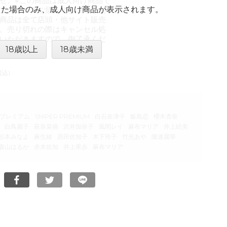
せ。※この商品は成人向け商品で
した場合のみ、成人向け商品が表示されます。
以上の方のみご購入できます。※掲
商品は全て店頭・他サイト販売
。売り切れの際はキャンセル処
いただきますので、御了承くだ
18歳以上
18歳未満
税込)
プレミアム
SNIPER PREMIUM
白石奈津子
飯島恋
櫻木杏奈
白鳥麗子
萩奈菜摘
沢井加奈子
風間レイ
麻布マリア
井上絵美
杉本みなよ
麻生綾
原田佐知子
木下玲子
竹光あや
隆速麗華
森山はるか
赤木佐知
井上果歩
麻布マリア