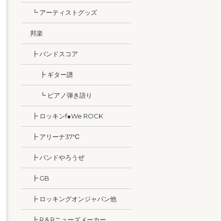
┗ アーティストグッズ
邦楽
┣ バンドスコア
┣ ギター譜
┗ ピアノ弾き語り
┣ ロッキンf●We ROCK
┣ アリーナ37℃
┣ バンドやろうぜ
┣ GB
┣ ロッキングオンジャパン他
┣ R＆Rニューズメーカー