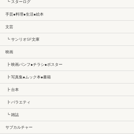
┗ スターログ
手芸●料理●生活●絵本
文芸
┗ サンリオSF文庫
映画
┣ 映画パンフ●チラシ●ポスター
┣ 写真集●ムック本●書籍
┣ 台本
┣ バラエティ
┗ 雑誌
サブカルチャー