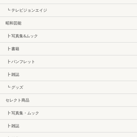
┗ テレビジョンエイジ
昭和芸能
┣ 写真集&ムック
┣ 書籍
┣ パンフレット
┣ 雑誌
┗ グッズ
セレクト商品
┣ 写真集・ムック
┣ 雑誌