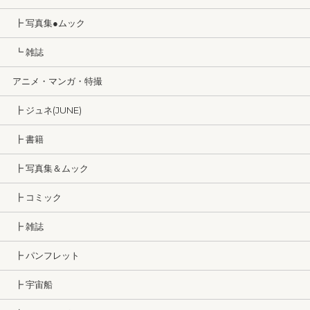
┣ 写真集●ムック
┗ 雑誌
アニメ・マンガ・特撮
┣ ジュネ(JUNE)
┣ 書籍
┣ 写真集＆ムック
┣ コミック
┣ 雑誌
┣ パンフレット
┣ 宇宙船