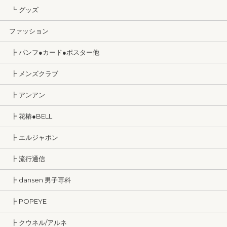
┗ グッズ
ファッション
┣ パンフ●カード●ポスター他
┣ メンズクラブ
┣ アンアン
┣ 花椿●BELL
┣ エルジャポン
┣ 流行通信
┣ dansen 男子専科
┣ POPEYE
┣ クウネル/アルネ