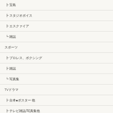
┣ 宝島
┣ スタジオボイス
┣ エスクァイア
┗ 雑誌
スポーツ
┣ プロレス、ボクシング
┣ 雑誌
┗ 写真集
TVドラマ
┣ 台本●ポスター 他
┣ テレビ雑誌/写真集他