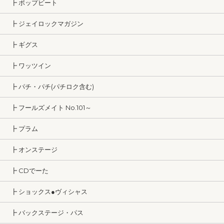
┣ ポップビート
┣ ジェイロックマガジン
┣ ギグス
┣ ワッツイン
┣ パチ・パチ(パチロク含む)
┣ フールズメイト No.101～
┣ プラム
┣ オンステージ
┣ CDでーた
┣ ショックス●ヴィシャス
┣ バックステージ・パス