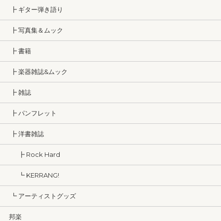
┣ ギター弾き語り
┣ 写真集＆ムック
┣ 書籍
┣ 楽器雑誌&ムック
┣ 雑誌
┣ パンフレット
┣ 洋書雑誌
┣ Rock Hard
┗ KERRANG!
┗ アーティストグッズ
邦楽