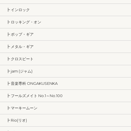
┣ インロック
┣ ロッキング・オン
┣ ポップ・ギア
┣ メタル・ギア
┣ クロスビート
┣ jam (ジャム)
┣ 音楽専科 ONGAKUSENKA
┣ フールズメイト No.1～No.100
┣ マーキームーン
┣ Rio(リオ)