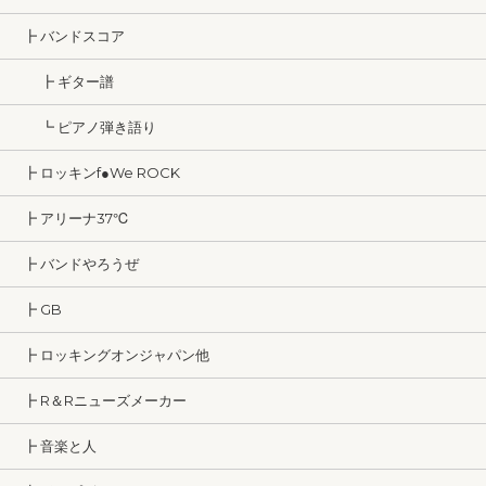
┣ バンドスコア
┣ ギター譜
┗ ピアノ弾き語り
┣ ロッキンf●We ROCK
┣ アリーナ37℃
┣ バンドやろうぜ
┣ GB
┣ ロッキングオンジャパン他
┣ R＆Rニューズメーカー
┣ 音楽と人