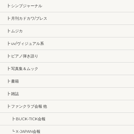
┣ シンプジャーナル
┣ 月刊カドカワ/ブレス
┣ ムジカ
┣ uv/ヴィジュアル系
┣ ピアノ弾き語り
┣ 写真集＆ムック
┣ 書籍
┣ 雑誌
┣ ファンクラブ会報 他
┣ BUCK-TICK会報
┗ X-JAPAN会報