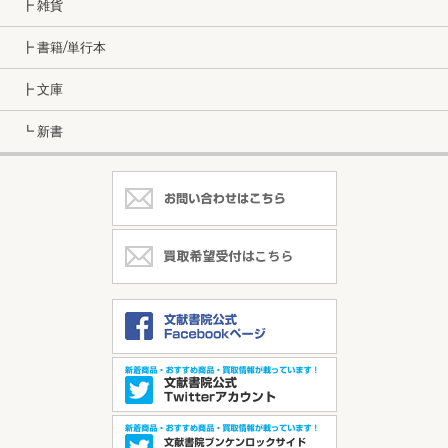
┣ 雑貨
┣ 書籍/単行本
┣ 文庫
┗ 新書