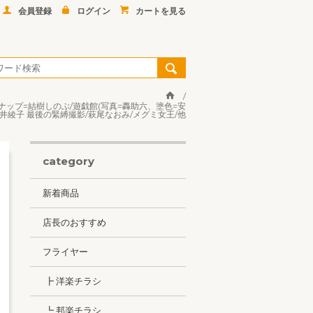
会員登録
ログイン
カートを見る
ナップ=結樹しのぶ/遊戯館(写真=轟助六、塗色=安
三井綾子 最後の緊縛撮影/萩尾なおみ/メグミ女王/他
category
新着商品
店長のおすすめ
フライヤー
┣ 洋楽チラシ
┗ 邦楽チラシ