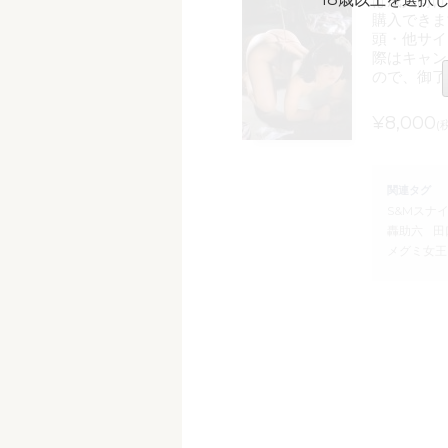
は成人向け
購入できま
頭・他サイ
際はキャン
ので、御了
¥8,000
(
関連タグ
S&Mスナ
轟助六
田
メグミ女王