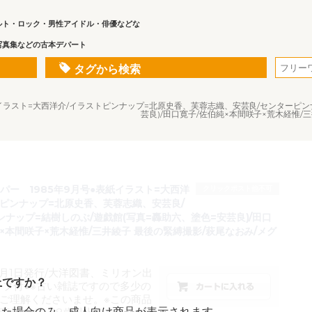
ルト・ロック・男性アイドル・俳優などな
写真集などの古本デパート
タグから検索
表紙イラスト=大西洋介/イラストピンナップ=北原史香、芙蓉志織、安芸良/センターピン
芸良)/田口寛子/佐伯純×本間咲子×荒木経惟/
パー 1985年9月号●表紙イラスト=大西洋
クリックポスト他不可
トピンナップ=北原史香、芙蓉志織、安芸良/
ナップ=結樹しのぶ/遊戯館(写真=轟助六、塗色=安芸良)/田口
×本間咲子×荒木経惟/三井綾子 最後の緊縛撮影/萩尾なおみ/メグ
9月1日発行/大洋図書、ミリオン出
上ですか？
ップ付●※古い雑誌ですので多少の
ご理解くださいませ。※この商品
した場合のみ、成人向け商品が表示されます。