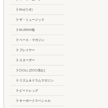
┣ Rio(リオ)
┣ ザ・ミュージック
┣ BURRN!他
┣ ベース・マガジン
┣ プレイヤー
┣ スヌーザー
┣ DOLL (ZOO含む)
┣ リズム＆ドラムマガジン
┣ ビートレッグ
┣ キーボードスペシャル