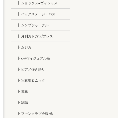
┣ ショックス●ヴィシャス
┣ バックステージ・パス
┣ シンプジャーナル
┣ 月刊カドカワ/ブレス
┣ ムジカ
┣ uv/ヴィジュアル系
┣ ピアノ弾き語り
┣ 写真集＆ムック
┣ 書籍
┣ 雑誌
┣ ファンクラブ会報 他