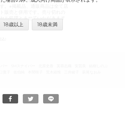
商品です。18歳以上の方のみご
す。※掲載品、通販商品は全て店
ト販売と併用です。売り切れの
セル処理とさせていただきます
承ください。
18歳以上
18歳未満
税込)
イパー
SMスナイパー
北原史香
芙蓉志織
安芸良
結樹しのぶ
口寛子
佐伯純
本間咲子
荒木経惟
三井綾子
萩尾なおみ