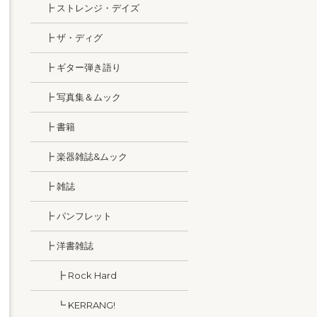
┣ ストレンジ・デイズ
┣ ザ・ディグ
┣ ギター弾き語り
┣ 写真集＆ムック
┣ 書籍
┣ 楽器雑誌&ムック
┣ 雑誌
┣ パンフレット
┣ 洋書雑誌
┣ Rock Hard
┗ KERRANG!