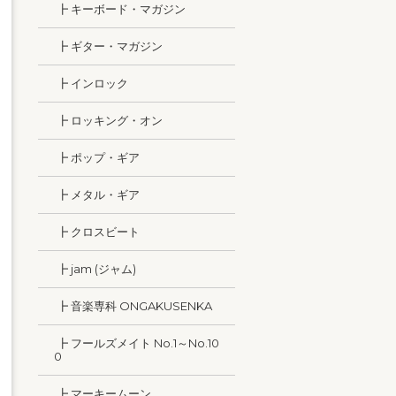
┣ キーボード・マガジン
┣ ギター・マガジン
┣ インロック
┣ ロッキング・オン
┣ ポップ・ギア
┣ メタル・ギア
┣ クロスビート
┣ jam (ジャム)
┣ 音楽専科 ONGAKUSENKA
┣ フールズメイト No.1～No.10
0
┣ マーキームーン