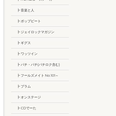
┣ 音楽と人
┣ ポップビート
┣ ジェイロックマガジン
┣ ギグス
┣ ワッツイン
┣ パチ・パチ(パチロク含む)
┣ フールズメイト No.101～
┣ プラム
┣ オンステージ
┣ CDでーた