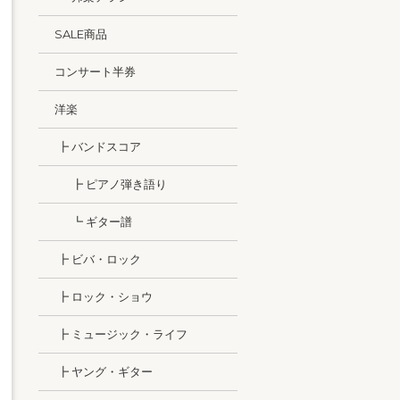
SALE商品
コンサート半券
洋楽
┣ バンドスコア
┣ ピアノ弾き語り
┗ ギター譜
┣ ビバ・ロック
┣ ロック・ショウ
┣ ミュージック・ライフ
┣ ヤング・ギター