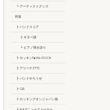
┗ アーティストグッズ
邦楽
┣ バンドスコア
┣ ギター譜
┗ ピアノ弾き語り
┣ ロッキンf●We ROCK
┣ アリーナ37℃
┣ バンドやろうぜ
┣ GB
┣ ロッキングオンジャパン他
┣ R＆Rニューズメーカー