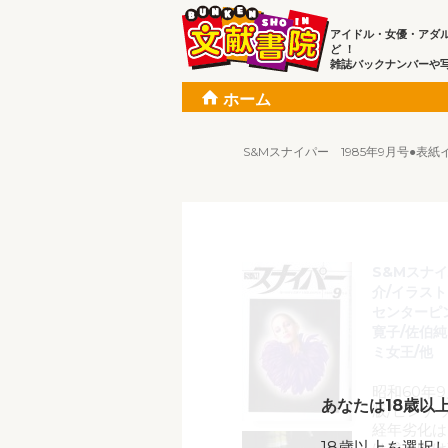
アイドル・女優・アダ
ど ！
雑誌バックナンバーや
ホーム
S&Mスナイパー 1985年9月号●
S&Mスナイ
介/イラス
センターピン
寛子/佐伯純
ミ女王/他
昭和60年
あなたは18歳以
版/ピンナ
経年劣化は
18歳以上を選択