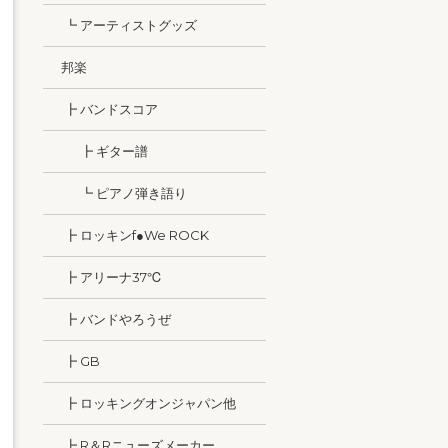
┗ アーティストグッズ
邦楽
┣ バンドスコア
┣ ギター譜
┗ ピアノ弾き語り
┣ ロッキンf●We ROCK
┣ アリーナ37℃
┣ バンドやろうぜ
┣ GB
┣ ロッキングオンジャパン他
┣ R＆Rニューズメーカー