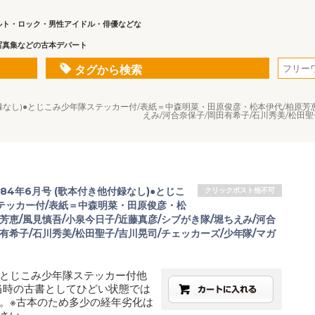
ルト・ロック・男性アイドル・俳優などな
写真集などの古本デパート
タグから検索
他付録なし)●とじこみ少年隊ステッカー付/表紙＝中森明菜・田原俊彦・松本伊代/柏原芳
えみ/河合奈保子/岡田有希子/石川秀美/松田聖
984年6月号 (歌本付き他付録なし)●とじこ
クリックポスト他不可
テッカー付/表紙＝中森明菜・田原俊彦・松
芳恵/風見慎吾/小泉今日子/近藤真彦/シブがき隊/堀ちえみ/河合
有希子/石川秀美/松田聖子/吉川晃司/チェッカーズ/少年隊/マガ
とじこみ少年隊ステッカー付他
当時の古書としてひどい状態では
。※古本のため多少の経年劣化は