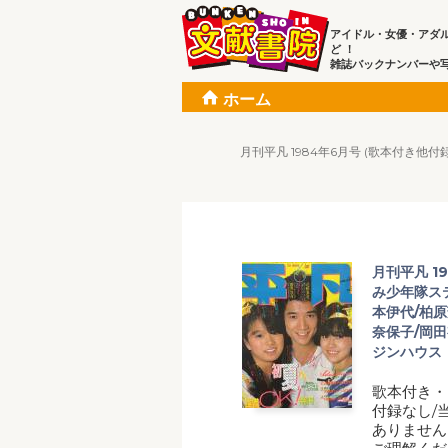
アイドル・女優・アダ
ど ！
雑誌バックナンバーや
ホーム
月刊平凡 1984年6月号 (歌本付き
月刊平凡 1
み少年隊ス
本伊代/柏原
奈保子/岡田
ジンハウス
歌本付き・
付録なし/
ありません