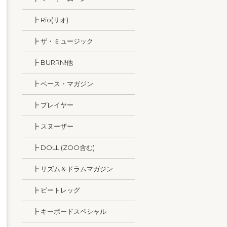
┣ Rio(リオ)
┣ ザ・ミュージック
┣ BURRN!他
┣ ベース・マガジン
┣ プレイヤー
┣ スヌーザー
┣ DOLL (ZOO含む)
┣ リズム＆ドラムマガジン
┣ ビートレッグ
┣ キーボードスペシャル