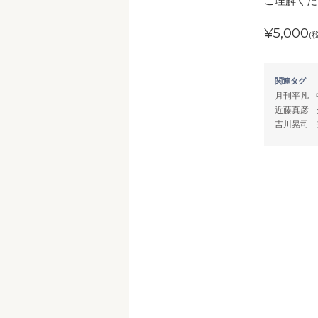
ご理解くだ
¥5,000
(
関連タグ
月刊平凡
近藤真彦
吉川晃司