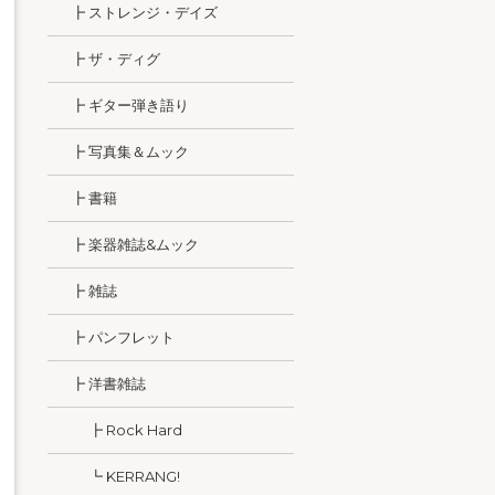
┣ ストレンジ・デイズ
┣ ザ・ディグ
┣ ギター弾き語り
┣ 写真集＆ムック
┣ 書籍
┣ 楽器雑誌&ムック
┣ 雑誌
┣ パンフレット
┣ 洋書雑誌
┣ Rock Hard
┗ KERRANG!