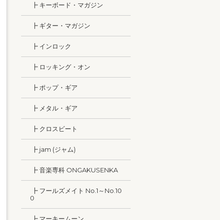
┣ キーボード・マガジン
┣ ギター・マガジン
┣ インロック
┣ ロッキング・オン
┣ ポップ・ギア
┣ メタル・ギア
┣ クロスビート
┣ jam (ジャム)
┣ 音楽専科 ONGAKUSENKA
┣ フールズメイト No.1～No.10
0
┣ マーキームーン