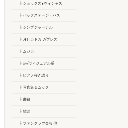
┣ ショックス●ヴィシャス
┣ バックステージ・パス
┣ シンプジャーナル
┣ 月刊カドカワ/ブレス
┣ ムジカ
┣ uv/ヴィジュアル系
┣ ピアノ弾き語り
┣ 写真集＆ムック
┣ 書籍
┣ 雑誌
┣ ファンクラブ会報 他