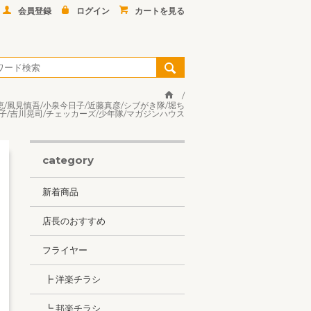
会員登録
ログイン
カートを見る
恵/風見慎吾/小泉今日子/近藤真彦/シブがき隊/堀ち
子/吉川晃司/チェッカーズ/少年隊/マガジンハウス
category
新着商品
店長のおすすめ
フライヤー
┣ 洋楽チラシ
┗ 邦楽チラシ