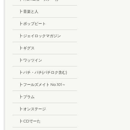
┣ 音楽と人
┣ ポップビート
┣ ジェイロックマガジン
┣ ギグス
┣ ワッツイン
┣ パチ・パチ(パチロク含む)
┣ フールズメイト No.101～
┣ プラム
┣ オンステージ
┣ CDでーた