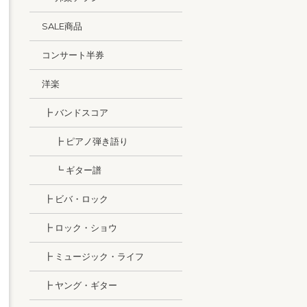
SALE商品
コンサート半券
洋楽
┣ バンドスコア
┣ ピアノ弾き語り
┗ ギター譜
┣ ビバ・ロック
┣ ロック・ショウ
┣ ミュージック・ライフ
┣ ヤング・ギター