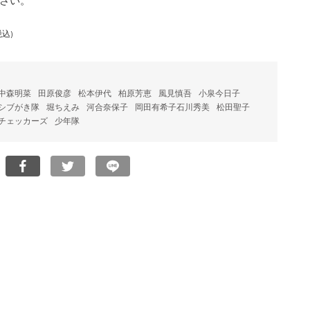
さい。
税込)
中森明菜
田原俊彦
松本伊代
柏原芳恵
風見慎吾
小泉今日子
シブがき隊
堀ちえみ
河合奈保子
岡田有希子石川秀美
松田聖子
チェッカーズ
少年隊