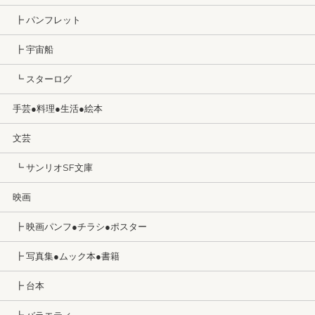
┣ パンフレット
┣ 宇宙船
┗ スターログ
手芸●料理●生活●絵本
文芸
┗ サンリオSF文庫
映画
┣ 映画パンフ●チラシ●ポスター
┣ 写真集●ムック本●書籍
┣ 台本