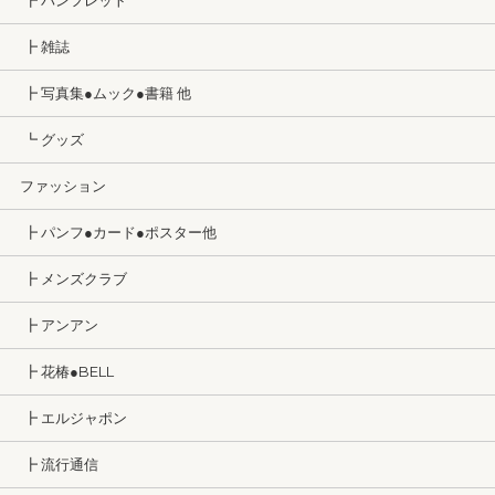
┣ パンフレット
┣ 雑誌
┣ 写真集●ムック●書籍 他
┗ グッズ
ファッション
┣ パンフ●カード●ポスター他
┣ メンズクラブ
┣ アンアン
┣ 花椿●BELL
┣ エルジャポン
┣ 流行通信