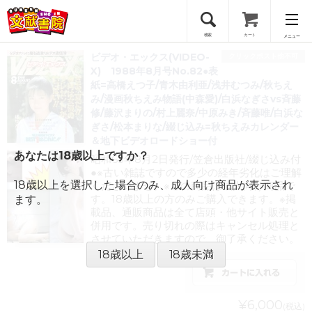
検索
カート
メニュー
ビデオ・エックス(VIDEO-
クリックポスト他不可
会員登録
X) 1988年8月号No.82●表
紙=高橋えつ子/青木由利亜/浅井むつみ/秋ちえ
み/漫画秋ちえみ物語(中森愛)/白浜なぎさvs斉藤
ログイン
修/藤沢まりの/村上麗奈/中原みき/斉藤唯/白浜な
ぎさ/松本まりな/綴じ込み=秋ちえみカレンダー
＆地下ビデオロードショー付
あなたは18歳以上ですか？
昭和63年8月2日発行/笠倉出版社/綴じ込み付
●※古い雑誌ですので多少の経年劣化はご理解
18歳以上を選択した場合のみ、成人向け商品が表示され
くださいませ。※この商品は成人向け商品で
す。18歳以上の方のみご購入できます。※掲
ます。
載品、通販商品は全て店頭・他サイト販売と
併用です。売り切れの際はキャンセル処理と
させていただきますので、御了承ください。
18歳以上
18歳未満
¥6,000
(税込)