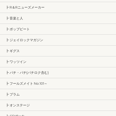
┣ R＆Rニューズメーカー
┣ 音楽と人
┣ ポップビート
┣ ジェイロックマガジン
┣ ギグス
┣ ワッツイン
┣ パチ・パチ(パチロク含む)
┣ フールズメイト No.101～
┣ プラム
┣ オンステージ