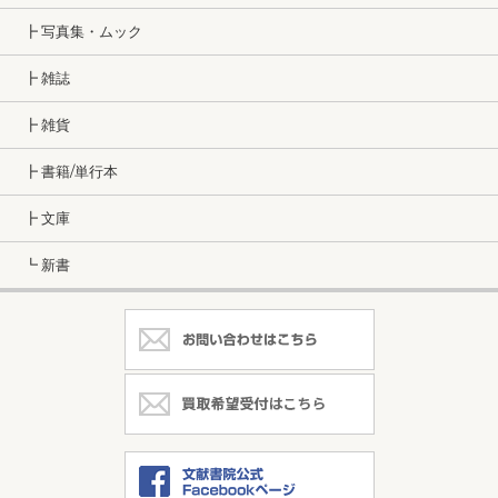
┣ 写真集・ムック
┣ 雑誌
┣ 雑貨
┣ 書籍/単行本
┣ 文庫
┗ 新書