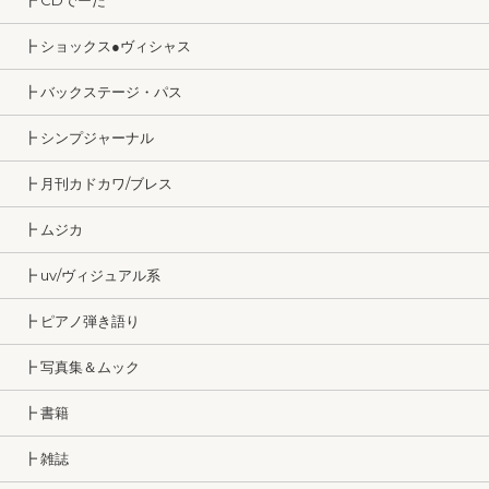
┣ CDでーた
┣ ショックス●ヴィシャス
┣ バックステージ・パス
┣ シンプジャーナル
┣ 月刊カドカワ/ブレス
┣ ムジカ
┣ uv/ヴィジュアル系
┣ ピアノ弾き語り
┣ 写真集＆ムック
┣ 書籍
┣ 雑誌