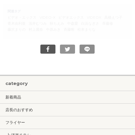
関連タグ
ビデオ・エックス
VIDEO-X
ビデオエックス
VIDEOX
高橋えつ子
青木由利亜
浅井むつみ
秋ちえみ
中森愛
白浜なぎさ
斉藤修
藤沢まりの
村上麗奈
中原みき
斉藤唯
松本まりな
category
新着商品
店長のおすすめ
フライヤー