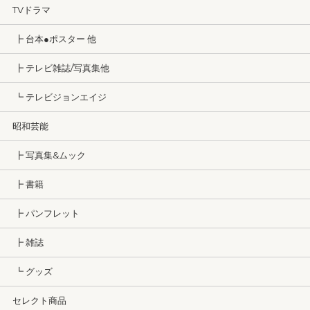
TVドラマ
┣ 台本●ポスター 他
┣ テレビ雑誌/写真集他
┗ テレビジョンエイジ
昭和芸能
┣ 写真集&ムック
┣ 書籍
┣ パンフレット
┣ 雑誌
┗ グッズ
セレクト商品