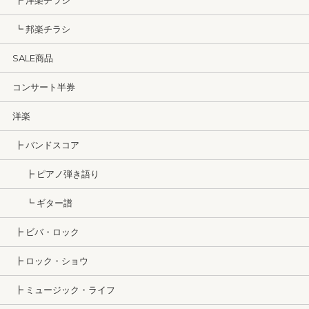
┣ 洋楽チラシ
┗ 邦楽チラシ
SALE商品
コンサート半券
洋楽
┣ バンドスコア
┣ ピアノ弾き語り
┗ ギター譜
┣ ビバ・ロック
┣ ロック・ショウ
┣ ミュージック・ライフ