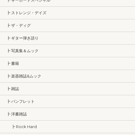
┣ キーボードスペシャル
┣ ストレンジ・デイズ
┣ ザ・ディグ
┣ ギター弾き語り
┣ 写真集＆ムック
┣ 書籍
┣ 楽器雑誌&ムック
┣ 雑誌
┣ パンフレット
┣ 洋書雑誌
┣ Rock Hard