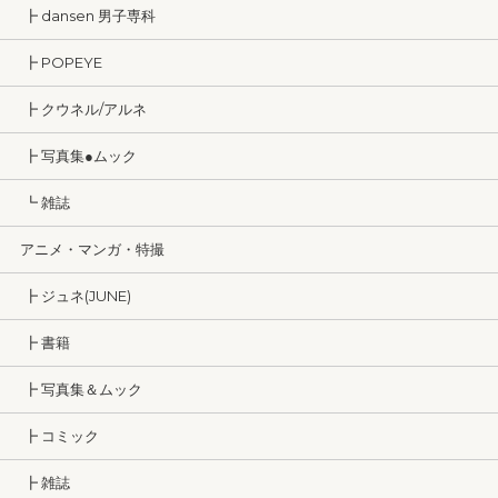
┣ dansen 男子専科
┣ POPEYE
┣ クウネル/アルネ
┣ 写真集●ムック
┗ 雑誌
アニメ・マンガ・特撮
┣ ジュネ(JUNE)
┣ 書籍
┣ 写真集＆ムック
┣ コミック
┣ 雑誌