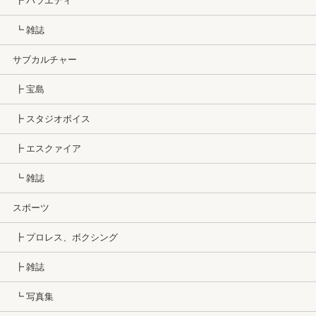
┣ バラエティ
┗ 雑誌
サブカルチャー
┣ 宝島
┣ スタジオボイス
┣ エスクァイア
┗ 雑誌
スポーツ
┣ プロレス、ボクシング
┣ 雑誌
┗ 写真集