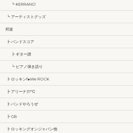
┗ KERRANG!
┗ アーティストグッズ
邦楽
┣ バンドスコア
┣ ギター譜
┗ ピアノ弾き語り
┣ ロッキンf●We ROCK
┣ アリーナ37℃
┣ バンドやろうぜ
┣ GB
┣ ロッキングオンジャパン他