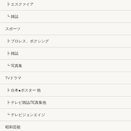
┣ エスクァイア
┗ 雑誌
スポーツ
┣ プロレス、ボクシング
┣ 雑誌
┗ 写真集
TVドラマ
┣ 台本●ポスター 他
┣ テレビ雑誌/写真集他
┗ テレビジョンエイジ
昭和芸能