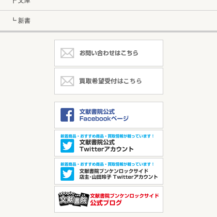
┣ 文庫
┗ 新書