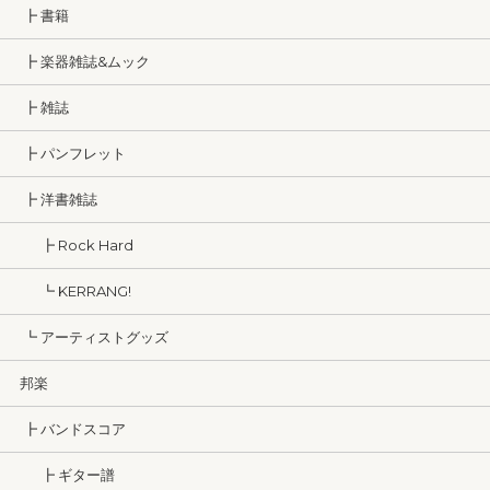
┣ 書籍
┣ 楽器雑誌&ムック
┣ 雑誌
┣ パンフレット
┣ 洋書雑誌
┣ Rock Hard
┗ KERRANG!
┗ アーティストグッズ
邦楽
┣ バンドスコア
┣ ギター譜