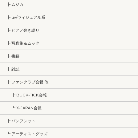
┣ ムジカ
┣ uv/ヴィジュアル系
┣ ピアノ弾き語り
┣ 写真集＆ムック
┣ 書籍
┣ 雑誌
┣ ファンクラブ会報 他
┣ BUCK-TICK会報
┗ X-JAPAN会報
┣ パンフレット
┗ アーティストグッズ