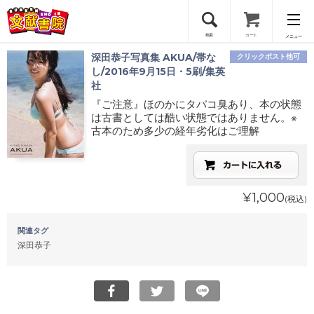
検索
カート
メニュー
深田恭子写真集 AKUA/帯な
クリックポスト他可
会員登録
し/2016年9月15日・5刷/集英
社
『ご注意』ほのかにタバコ臭あり、本の状態
ログイン
は古書としては酷い状態ではありません。※
古本のため多少の経年劣化はご理解
¥1,000
(税込)
関連タグ
深田恭子