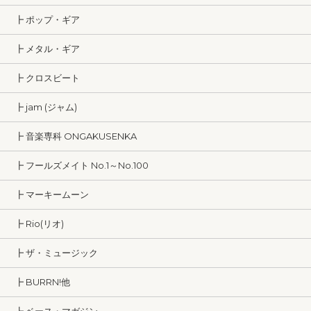
┣ ポップ・ギア
┣ メタル・ギア
┣ クロスビート
┣ jam (ジャム)
┣ 音楽専科 ONGAKUSENKA
┣ フールズメイト No.1～No.100
┣ マーキームーン
┣ Rio(リオ)
┣ ザ・ミュージック
┣ BURRN!他