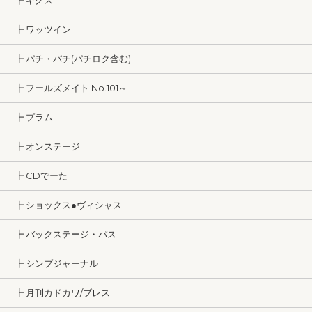
┣ ギグス
┣ ワッツイン
┣ パチ・パチ(パチロク含む)
┣ フールズメイト No.101～
┣ プラム
┣ オンステージ
┣ CDでーた
┣ ショックス●ヴィシャス
┣ バックステージ・パス
┣ シンプジャーナル
┣ 月刊カドカワ/ブレス