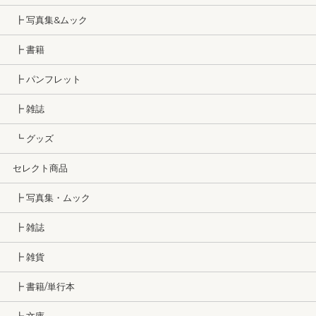
┣ 写真集&ムック
┣ 書籍
┣ パンフレット
┣ 雑誌
┗ グッズ
セレクト商品
┣ 写真集・ムック
┣ 雑誌
┣ 雑貨
┣ 書籍/単行本