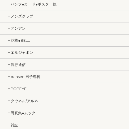
┣ パンフ●カード●ポスター他
┣ メンズクラブ
┣ アンアン
┣ 花椿●BELL
┣ エルジャポン
┣ 流行通信
┣ dansen 男子専科
┣ POPEYE
┣ クウネル/アルネ
┣ 写真集●ムック
┗ 雑誌