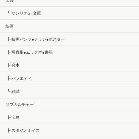
文芸
┗ サンリオSF文庫
映画
┣ 映画パンフ●チラシ●ポスター
┣ 写真集●ムック本●書籍
┣ 台本
┣ バラエティ
┗ 雑誌
サブカルチャー
┣ 宝島
┣ スタジオボイス