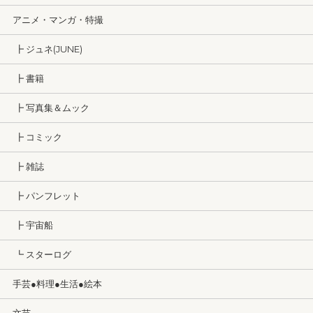
アニメ・マンガ・特撮
┣ ジュネ(JUNE)
┣ 書籍
┣ 写真集＆ムック
┣ コミック
┣ 雑誌
┣ パンフレット
┣ 宇宙船
┗ スターログ
手芸●料理●生活●絵本