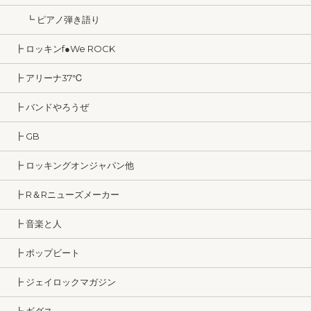
┗ ピアノ弾き語り
┣ ロッキンf●We ROCK
┣ アリーナ37℃
┣ バンドやろうぜ
┣ GB
┣ ロッキングオンジャパン他
┣ R＆Rニューズメーカー
┣ 音楽と人
┣ ポップビート
┣ ジェイロックマガジン