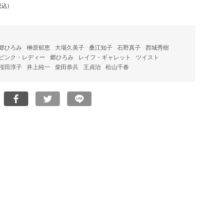
税込)
郷ひろみ
榊原郁恵
大場久美子
桑江知子
石野真子
西城秀樹
ピンク・レディー
郷ひろみ
レイフ・ギャレット
ツイスト
桜田淳子
井上純一
柴田恭兵
王貞治
松山千春