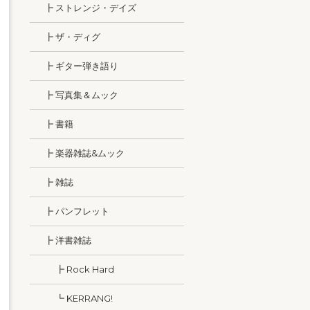
┣ ストレンジ・デイズ
┣ ザ・ディグ
┣ ギター弾き語り
┣ 写真集＆ムック
┣ 書籍
┣ 楽器雑誌&ムック
┣ 雑誌
┣ パンフレット
┣ 洋書雑誌
┣ Rock Hard
┗ KERRANG!