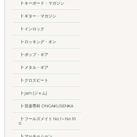
┣ キーボード・マガジン
┣ ギター・マガジン
┣ インロック
┣ ロッキング・オン
┣ ポップ・ギア
┣ メタル・ギア
┣ クロスビート
┣ jam (ジャム)
┣ 音楽専科 ONGAKUSENKA
┣ フールズメイト No.1～No.10
0
┣ マーキームーン