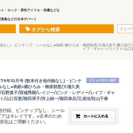
ルト・ロック・男性アイドル・俳優などな
写真集などの古本デパート
タグから検索
き他付録なし)・ピンナップ・シールなし●表紙=郷ひろみ・榊原郁恵/大場久美子/桑江知子
イフ・ギャレッ/ツイスト/山口
979年10月号 (歌本付き他付録なし)・ピンナ
クリックポスト他可
ルなし●表紙=郷ひろみ・榊原郁恵/大場久美
/石野真子/西城秀樹/レイジー/ピンク・レディー/レイフ・ギャ
ト/山口百恵/桜田淳子/井上純一/柴田恭兵/王貞治/松山千春
他付録、ピンナップなし、シール
ビアはキレイです。※古本のため
劣化はご理解ください。