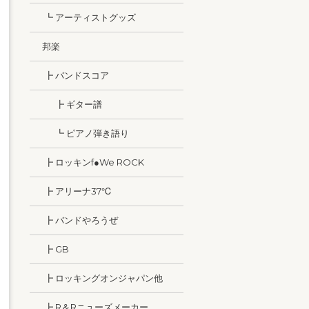
┗ アーティストグッズ
邦楽
┣ バンドスコア
┣ ギター譜
┗ ピアノ弾き語り
┣ ロッキンf●We ROCK
┣ アリーナ37℃
┣ バンドやろうぜ
┣ GB
┣ ロッキングオンジャパン他
┣ R＆Rニューズメーカー