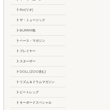
┣ Rio(リオ)
┣ ザ・ミュージック
┣ BURRN!他
┣ ベース・マガジン
┣ プレイヤー
┣ スヌーザー
┣ DOLL (ZOO含む)
┣ リズム＆ドラムマガジン
┣ ビートレッグ
┣ キーボードスペシャル