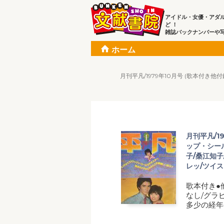
アイドル・女優・アダ
ど ！
雑誌バックナンバーや
ホーム
月刊平凡/1979年10月号 (歌本付
月刊平凡/1
ップ・シー
子/桑江知子
レッ/ツイス
歌本付き●
なし/グラ
多少の経年