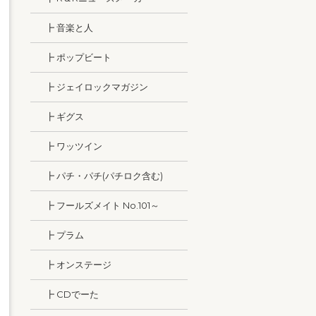
┣ 音楽と人
┣ ポップビート
┣ ジェイロックマガジン
┣ ギグス
┣ ワッツイン
┣ パチ・パチ(パチロク含む)
┣ フールズメイト No.101～
┣ プラム
┣ オンステージ
┣ CDでーた