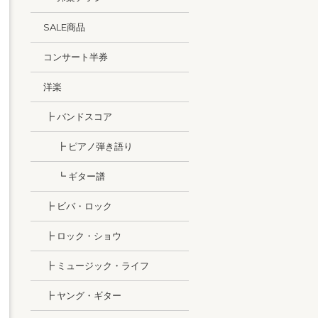
SALE商品
コンサート半券
洋楽
┣ バンドスコア
┣ ピアノ弾き語り
┗ ギター譜
┣ ビバ・ロック
┣ ロック・ショウ
┣ ミュージック・ライフ
┣ ヤング・ギター