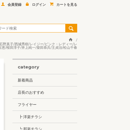
会員登録
ログイン
カートを見る
/石野真子/西城秀樹/レイジー/ピンク・レディー/レ
百恵/桜田淳子/井上純一/柴田恭兵/王貞治/松山千春
category
新着商品
店長のおすすめ
フライヤー
┣ 洋楽チラシ
┗ 邦楽チラシ