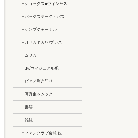
┣ ショックス●ヴィシャス
┣ バックステージ・パス
┣ シンプジャーナル
┣ 月刊カドカワ/ブレス
┣ ムジカ
┣ uv/ヴィジュアル系
┣ ピアノ弾き語り
┣ 写真集＆ムック
┣ 書籍
┣ 雑誌
┣ ファンクラブ会報 他