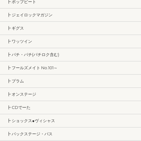
┣ ポップビート
┣ ジェイロックマガジン
┣ ギグス
┣ ワッツイン
┣ パチ・パチ(パチロク含む)
┣ フールズメイト No.101～
┣ プラム
┣ オンステージ
┣ CDでーた
┣ ショックス●ヴィシャス
┣ バックステージ・パス