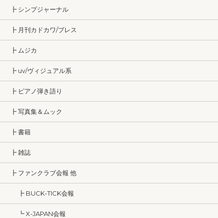
┣ シンプジャーナル
┣ 月刊カドカワ/ブレス
┣ ムジカ
┣ uv/ヴィジュアル系
┣ ピアノ弾き語り
┣ 写真集＆ムック
┣ 書籍
┣ 雑誌
┣ ファンクラブ会報 他
┣ BUCK-TICK会報
┗ X-JAPAN会報