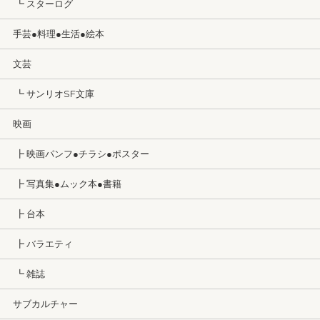
┗ スターログ
手芸●料理●生活●絵本
文芸
┗ サンリオSF文庫
映画
┣ 映画パンフ●チラシ●ポスター
┣ 写真集●ムック本●書籍
┣ 台本
┣ バラエティ
┗ 雑誌
サブカルチャー