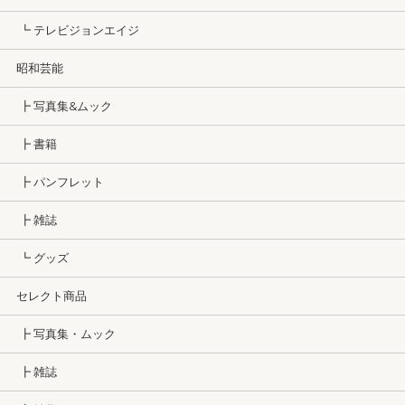
┗ テレビジョンエイジ
昭和芸能
┣ 写真集&ムック
┣ 書籍
┣ パンフレット
┣ 雑誌
┗ グッズ
セレクト商品
┣ 写真集・ムック
┣ 雑誌