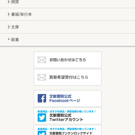
┣ 雑貨
┣ 書籍/単行本
┣ 文庫
┗ 新書