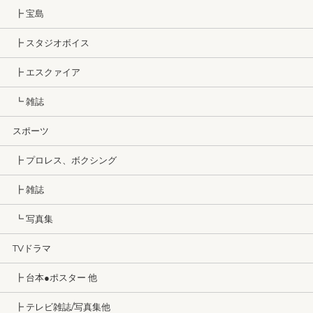
┣ 宝島
┣ スタジオボイス
┣ エスクァイア
┗ 雑誌
スポーツ
┣ プロレス、ボクシング
┣ 雑誌
┗ 写真集
TVドラマ
┣ 台本●ポスター 他
┣ テレビ雑誌/写真集他