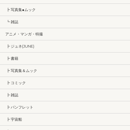
┣ 写真集●ムック
┗ 雑誌
アニメ・マンガ・特撮
┣ ジュネ(JUNE)
┣ 書籍
┣ 写真集＆ムック
┣ コミック
┣ 雑誌
┣ パンフレット
┣ 宇宙船