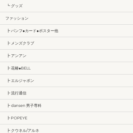
┗ グッズ
ファッション
┣ パンフ●カード●ポスター他
┣ メンズクラブ
┣ アンアン
┣ 花椿●BELL
┣ エルジャポン
┣ 流行通信
┣ dansen 男子専科
┣ POPEYE
┣ クウネル/アルネ