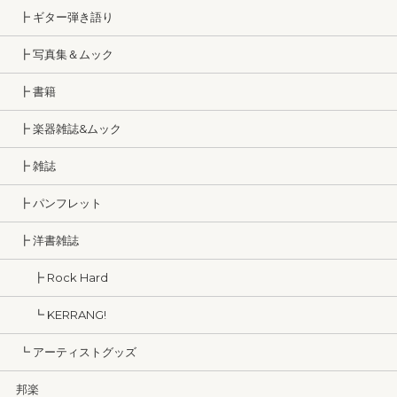
┣ ギター弾き語り
┣ 写真集＆ムック
┣ 書籍
┣ 楽器雑誌&ムック
┣ 雑誌
┣ パンフレット
┣ 洋書雑誌
┣ Rock Hard
┗ KERRANG!
┗ アーティストグッズ
邦楽