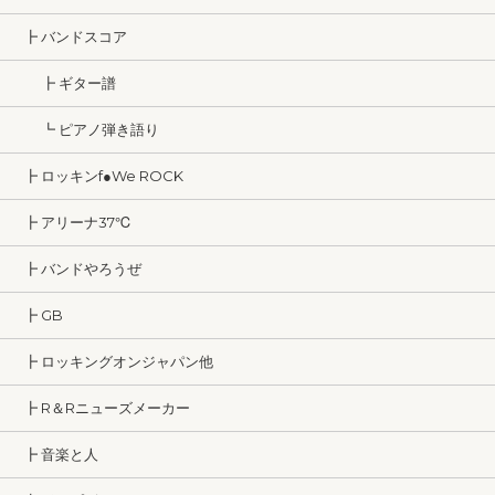
┣ バンドスコア
┣ ギター譜
┗ ピアノ弾き語り
┣ ロッキンf●We ROCK
┣ アリーナ37℃
┣ バンドやろうぜ
┣ GB
┣ ロッキングオンジャパン他
┣ R＆Rニューズメーカー
┣ 音楽と人