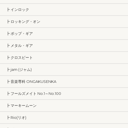
┣ インロック
┣ ロッキング・オン
┣ ポップ・ギア
┣ メタル・ギア
┣ クロスビート
┣ jam (ジャム)
┣ 音楽専科 ONGAKUSENKA
┣ フールズメイト No.1～No.100
┣ マーキームーン
┣ Rio(リオ)