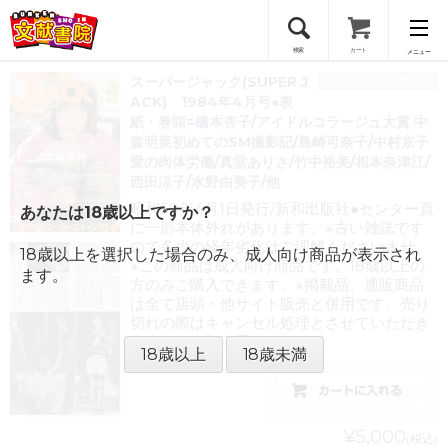
検索
カート
メニュー
スーパージャック(SUPER J
クリックポスト他不可
会員登録
ACK) 1984年4月号●表
紙・巻頭=橋本杏子/アイドルコラージュ大賞 中
森明菜初めてのSM撮影記/島崎可奈子/中村京子
ログイン
愛の肉体労働/真堂ありさ/竹中裕美/相本奈津江/
西田涼子/水野由美子/他
昭和59年4月1日発行/新和出版社●センター頁
あなたは18歳以上ですか？
に一部本体外れがあります。※古い雑誌です
ので多少の経年劣化はご理解くださいませ。
18歳以上を選択した場合のみ、成人向け商品が表示され
※この商品は成人向け商品です。18歳以上の
ます。
方のみご購入できます。※掲載品、通販商品
は全て店頭・他サイト販売と併用です。売り
切れの際はキャンセル処理とさせていただき
ますので、御了承ください。
18歳以上
18歳未満
¥5,000
(税込)