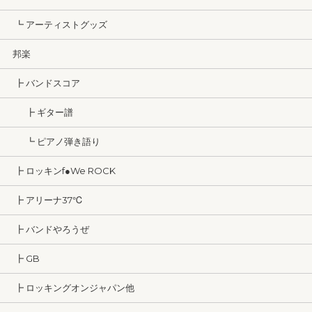
┗ アーティストグッズ
邦楽
┣ バンドスコア
┣ ギター譜
┗ ピアノ弾き語り
┣ ロッキンf●We ROCK
┣ アリーナ37℃
┣ バンドやろうぜ
┣ GB
┣ ロッキングオンジャパン他