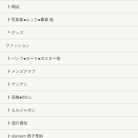
┣ 雑誌
┣ 写真集●ムック●書籍 他
┗ グッズ
ファッション
┣ パンフ●カード●ポスター他
┣ メンズクラブ
┣ アンアン
┣ 花椿●BELL
┣ エルジャポン
┣ 流行通信
┣ dansen 男子専科