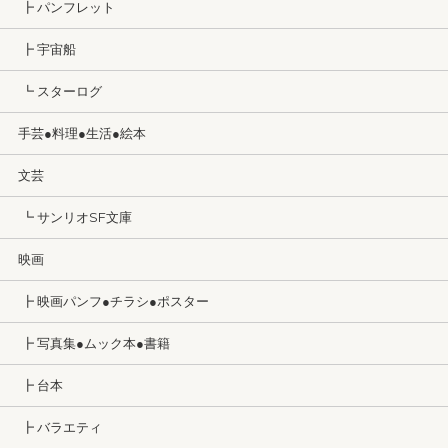
┣ パンフレット
┣ 宇宙船
┗ スターログ
手芸●料理●生活●絵本
文芸
┗ サンリオSF文庫
映画
┣ 映画パンフ●チラシ●ポスター
┣ 写真集●ムック本●書籍
┣ 台本
┣ バラエティ