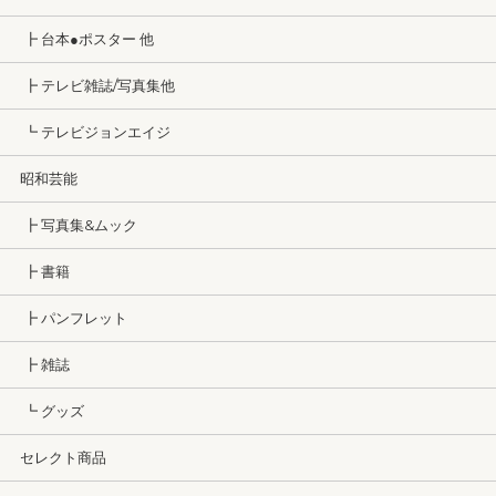
┣ 台本●ポスター 他
┣ テレビ雑誌/写真集他
┗ テレビジョンエイジ
昭和芸能
┣ 写真集&ムック
┣ 書籍
┣ パンフレット
┣ 雑誌
┗ グッズ
セレクト商品