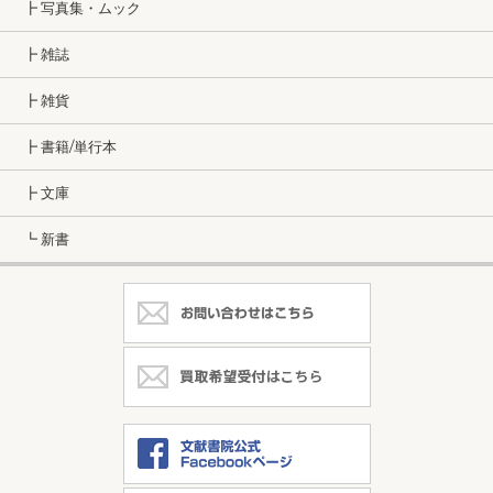
┣ 写真集・ムック
┣ 雑誌
┣ 雑貨
┣ 書籍/単行本
┣ 文庫
┗ 新書