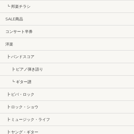
┗ 邦楽チラシ
SALE商品
コンサート半券
洋楽
┣ バンドスコア
┣ ピアノ弾き語り
┗ ギター譜
┣ ビバ・ロック
┣ ロック・ショウ
┣ ミュージック・ライフ
┣ ヤング・ギター