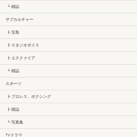
┗ 雑誌
サブカルチャー
┣ 宝島
┣ スタジオボイス
┣ エスクァイア
┗ 雑誌
スポーツ
┣ プロレス、ボクシング
┣ 雑誌
┗ 写真集
TVドラマ