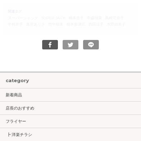
関連タグ
スーパージャック
SUPER JACK
橋本杏子
中森明菜
島崎可奈子
中村京子
真堂ありさ
竹中裕美
相本奈津江
西田涼子
水野由美子
category
新着商品
店長のおすすめ
フライヤー
┣ 洋楽チラシ