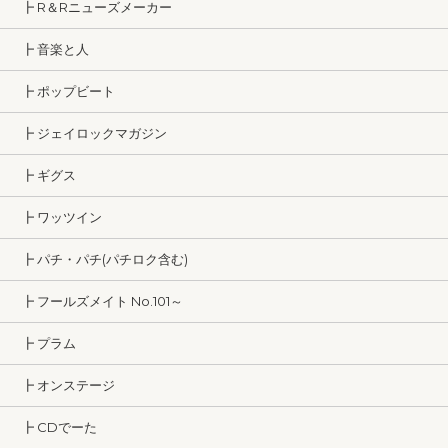
┣ R＆Rニューズメーカー
┣ 音楽と人
┣ ポップビート
┣ ジェイロックマガジン
┣ ギグス
┣ ワッツイン
┣ パチ・パチ(パチロク含む)
┣ フールズメイト No.101～
┣ プラム
┣ オンステージ
┣ CDでーた