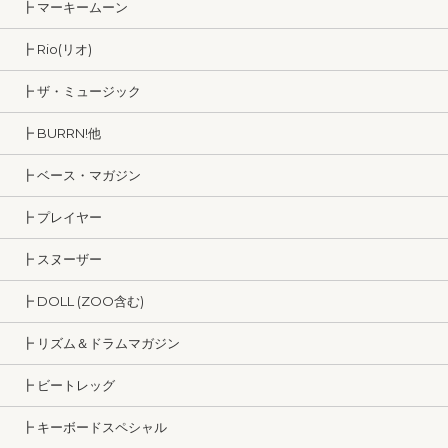
┣ マーキームーン
┣ Rio(リオ)
┣ ザ・ミュージック
┣ BURRN!他
┣ ベース・マガジン
┣ プレイヤー
┣ スヌーザー
┣ DOLL (ZOO含む)
┣ リズム＆ドラムマガジン
┣ ビートレッグ
┣ キーボードスペシャル