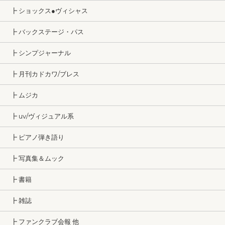
┣ ショックス●ヴィシャス
┣ バックステージ・パス
┣ シンプジャーナル
┣ 月刊カドカワ/ブレス
┣ ムジカ
┣ uv/ヴィジュアル系
┣ ピアノ弾き語り
┣ 写真集＆ムック
┣ 書籍
┣ 雑誌
┣ ファンクラブ会報 他