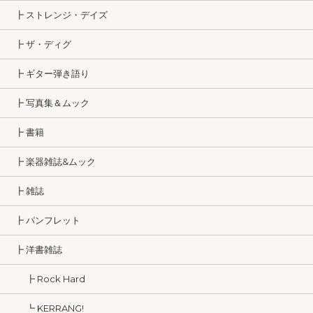
┣ ストレンジ・デイズ
┣ ザ・ディグ
┣ ギター弾き語り
┣ 写真集＆ムック
┣ 書籍
┣ 楽器雑誌&ムック
┣ 雑誌
┣ パンフレット
┣ 洋書雑誌
┣ Rock Hard
┗ KERRANG!