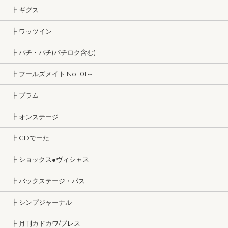
┣ ギグス
┣ ワッツイン
┣ パチ・パチ(パチロク含む)
┣ フールズメイト No.101～
┣ プラム
┣ オンステージ
┣ CDでーた
┣ ショックス●ヴィシャス
┣ バックステージ・パス
┣ シンプジャーナル
┣ 月刊カドカワ/ブレス