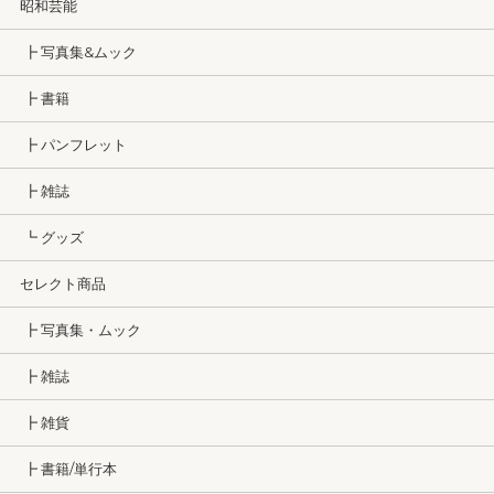
昭和芸能
┣ 写真集&ムック
┣ 書籍
┣ パンフレット
┣ 雑誌
┗ グッズ
セレクト商品
┣ 写真集・ムック
┣ 雑誌
┣ 雑貨
┣ 書籍/単行本