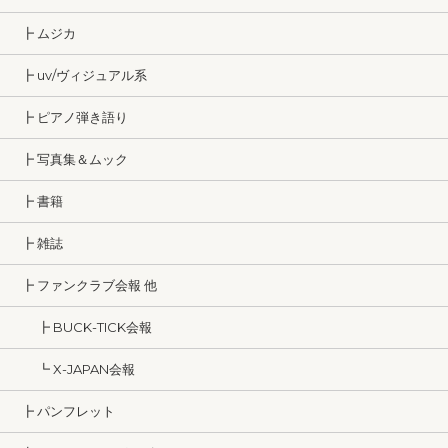
┣ ムジカ
┣ uv/ヴィジュアル系
┣ ピアノ弾き語り
┣ 写真集＆ムック
┣ 書籍
┣ 雑誌
┣ ファンクラブ会報 他
┣ BUCK-TICK会報
┗ X-JAPAN会報
┣ パンフレット