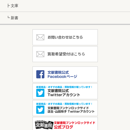
┣ 文庫
┗ 新書