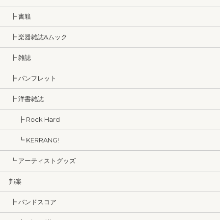
┣ 書籍
┣ 楽器雑誌&ムック
┣ 雑誌
┣ パンフレット
┣ 洋書雑誌
┣ Rock Hard
┗ KERRANG!
┗ アーティストグッズ
邦楽
┣ バンドスコア