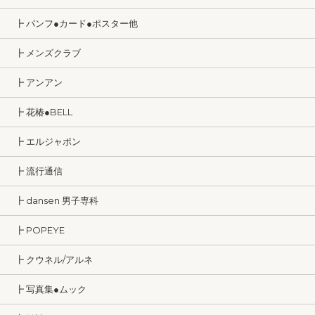
┣ パンフ●カード●ポスター他
┣ メンズクラブ
┣ アンアン
┣ 花椿●BELL
┣ エルジャポン
┣ 流行通信
┣ dansen 男子専科
┣ POPEYE
┣ クウネル/アルネ
┣ 写真集●ムック