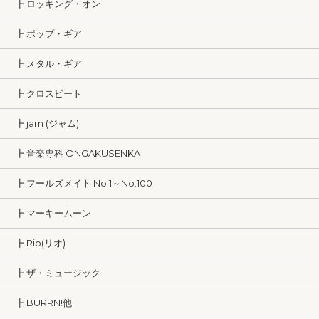
┣ ロッキング・オン
┣ ポップ・ギア
┣ メタル・ギア
┣ クロスビート
┣ jam (ジャム)
┣ 音楽専科 ONGAKUSENKA
┣ フールズメイト No.1～No.100
┣ マーキームーン
┣ Rio(リオ)
┣ ザ・ミュージック
┣ BURRN!他