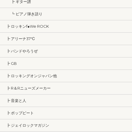
┣ ギター譜
┗ ピアノ弾き語り
┣ ロッキンf●We ROCK
┣ アリーナ37℃
┣ バンドやろうぜ
┣ GB
┣ ロッキングオンジャパン他
┣ R＆Rニューズメーカー
┣ 音楽と人
┣ ポップビート
┣ ジェイロックマガジン