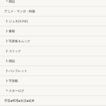
┗ 雑誌
アニメ・マンガ・特撮
┣ ジュネ(JUNE)
┣ 書籍
┣ 写真集＆ムック
┣ コミック
┣ 雑誌
┣ パンフレット
┣ 宇宙船
┗ スターログ
手芸●料理●生活●絵本