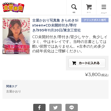
検索
カート
メニュー
古屋かおり写真集 きらめきSi
クリックポスト他可
会員登録
xteen●CD未開封付き/帯付
き/995年11月20日/東京三世社
CD未開封付き/帯付き/背少しヤケ、角少しイ
ログイン
タミ、中はキレイです。当時の古書としては
酷い状態ではありません。※古本のため多少
の経年劣化はご理解ください。
¥3,800
(税込)
関連タグ
古屋かおり