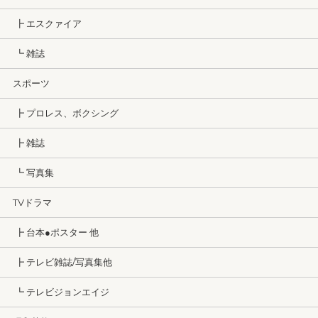
┣ エスクァイア
┗ 雑誌
スポーツ
┣ プロレス、ボクシング
┣ 雑誌
┗ 写真集
TVドラマ
┣ 台本●ポスター 他
┣ テレビ雑誌/写真集他
┗ テレビジョンエイジ