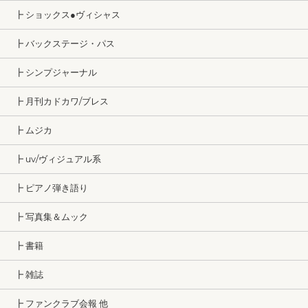
┣ ショックス●ヴィシャス
┣ バックステージ・パス
┣ シンプジャーナル
┣ 月刊カドカワ/ブレス
┣ ムジカ
┣ uv/ヴィジュアル系
┣ ピアノ弾き語り
┣ 写真集＆ムック
┣ 書籍
┣ 雑誌
┣ ファンクラブ会報 他