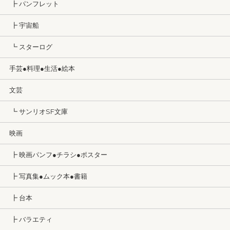
┣ パンフレット
┣ 宇宙船
┗ スターログ
手芸●料理●生活●絵本
文芸
┗ サンリオSF文庫
映画
┣ 映画パンフ●チラシ●ポスター
┣ 写真集●ムック本●書籍
┣ 台本
┣ バラエティ