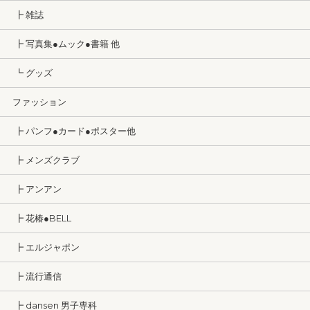
┣ 雑誌
┣ 写真集●ムック●書籍 他
┗ グッズ
ファッション
┣ パンフ●カード●ポスター他
┣ メンズクラブ
┣ アンアン
┣ 花椿●BELL
┣ エルジャポン
┣ 流行通信
┣ dansen 男子専科