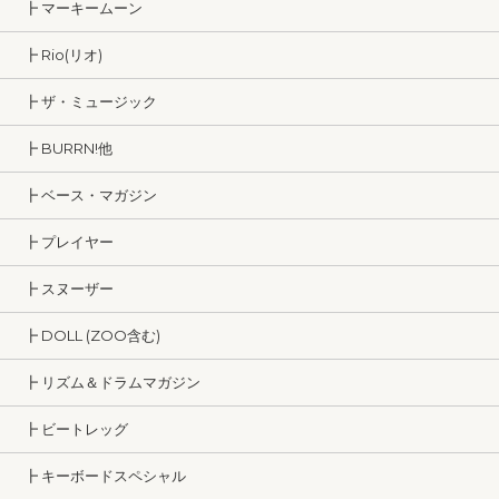
┣ マーキームーン
┣ Rio(リオ)
┣ ザ・ミュージック
┣ BURRN!他
┣ ベース・マガジン
┣ プレイヤー
┣ スヌーザー
┣ DOLL (ZOO含む)
┣ リズム＆ドラムマガジン
┣ ビートレッグ
┣ キーボードスペシャル