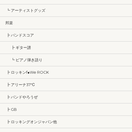
┗ アーティストグッズ
邦楽
┣ バンドスコア
┣ ギター譜
┗ ピアノ弾き語り
┣ ロッキンf●We ROCK
┣ アリーナ37℃
┣ バンドやろうぜ
┣ GB
┣ ロッキングオンジャパン他