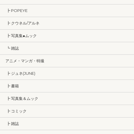
┣ POPEYE
┣ クウネル/アルネ
┣ 写真集●ムック
┗ 雑誌
アニメ・マンガ・特撮
┣ ジュネ(JUNE)
┣ 書籍
┣ 写真集＆ムック
┣ コミック
┣ 雑誌