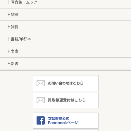
┣ 写真集・ムック
┣ 雑誌
┣ 雑貨
┣ 書籍/単行本
┣ 文庫
┗ 新書