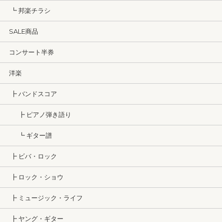
┗ 邦楽チラシ
SALE商品
コンサート半券
洋楽
┣ バンドスコア
┣ ピアノ弾き語り
┗ ギター譜
┣ ビバ・ロック
┣ ロック・ショウ
┣ ミュージック・ライフ
┣ ヤング・ギター