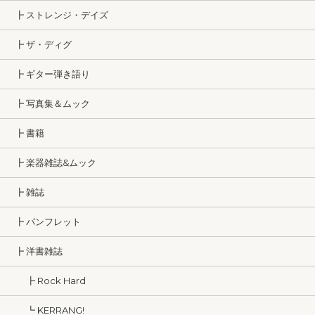
┣ ストレンジ・デイズ
┣ ザ・ディグ
┣ ギター弾き語り
┣ 写真集＆ムック
┣ 書籍
┣ 楽器雑誌&ムック
┣ 雑誌
┣ パンフレット
┣ 洋書雑誌
┣ Rock Hard
┗ KERRANG!