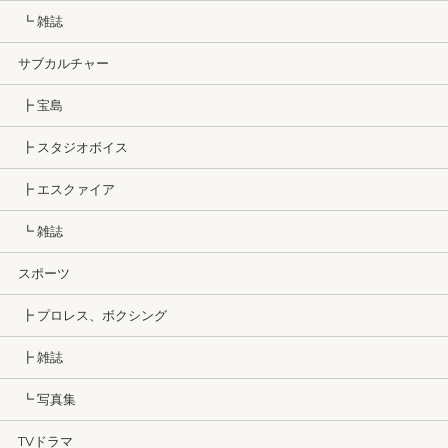
┗ 雑誌
サブカルチャー
┣ 宝島
┣ スタジオボイス
┣ エスクァイア
┗ 雑誌
スポーツ
┣ プロレス、ボクシング
┣ 雑誌
┗ 写真集
TVドラマ