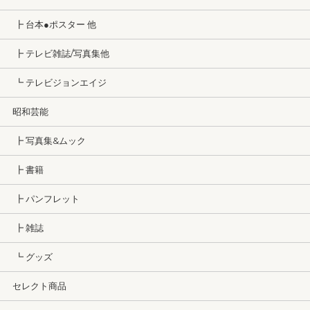
┣ 台本●ポスター 他
┣ テレビ雑誌/写真集他
┗ テレビジョンエイジ
昭和芸能
┣ 写真集&ムック
┣ 書籍
┣ パンフレット
┣ 雑誌
┗ グッズ
セレクト商品