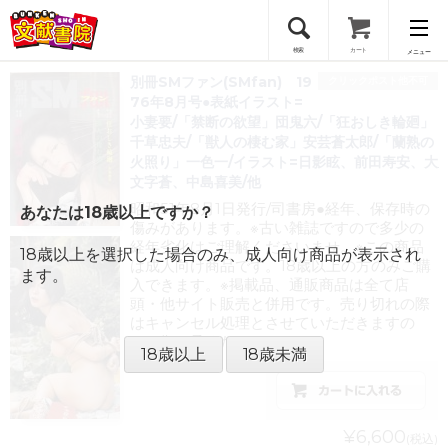
検索
カート
メニュー
別冊SMファン(SMfan) 19
クリックポスト他不可
会員登録
76年8月号●表紙イラスト=
小妻要/「禁断の欲望」団鬼六/「狂おしき輪廻」
千草忠夫/「獣人の棲む家」安芸蒼太郎/「蘭熟の
ログイン
火照り」一色一/イラスト=日影眩、前田寿安、大
文字蒼、中島喜美/他
昭和51年8月1日発行/司書房●経年、保存時の
あなたは18歳以上ですか？
傷みがあります。※古い雑誌ですので多少の
経年劣化はご理解くださいませ。※この商品
18歳以上を選択した場合のみ、成人向け商品が表示され
は成人向け商品です。18歳以上の方のみご購
ます。
入できます。※掲載品、通販商品は全て店
頭・他サイト販売と併用です。売り切れの際
はキャンセル処理とさせていただきますの
で、御了承ください。
18歳以上
18歳未満
¥6,600
(税込)