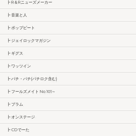
┣ R＆Rニューズメーカー
┣ 音楽と人
┣ ポップビート
┣ ジェイロックマガジン
┣ ギグス
┣ ワッツイン
┣ パチ・パチ(パチロク含む)
┣ フールズメイト No.101～
┣ プラム
┣ オンステージ
┣ CDでーた