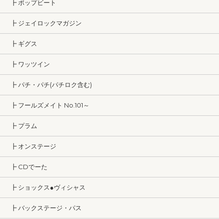
┣ ポップビート
┣ ジェイロックマガジン
┣ ギグス
┣ ワッツイン
┣ パチ・パチ(パチロク含む)
┣ フールズメイト No.101～
┣ プラム
┣ オンステージ
┣ CDでーた
┣ ショックス●ヴィシャス
┣ バックステージ・パス