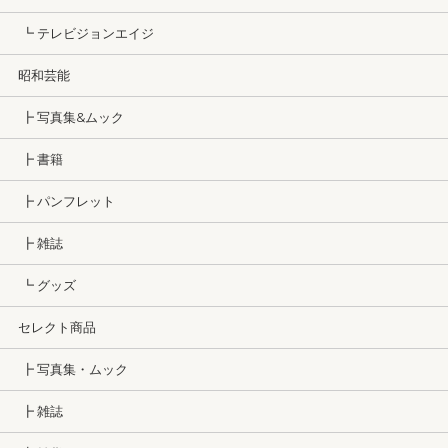
┗ テレビジョンエイジ
昭和芸能
┣ 写真集&ムック
┣ 書籍
┣ パンフレット
┣ 雑誌
┗ グッズ
セレクト商品
┣ 写真集・ムック
┣ 雑誌