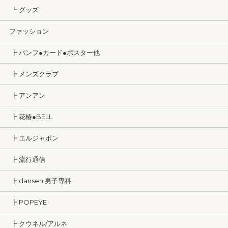
┗ グッズ
ファッション
┣ パンフ●カード●ポスター他
┣ メンズクラブ
┣ アンアン
┣ 花椿●BELL
┣ エルジャポン
┣ 流行通信
┣ dansen 男子専科
┣ POPEYE
┣ クウネル/アルネ