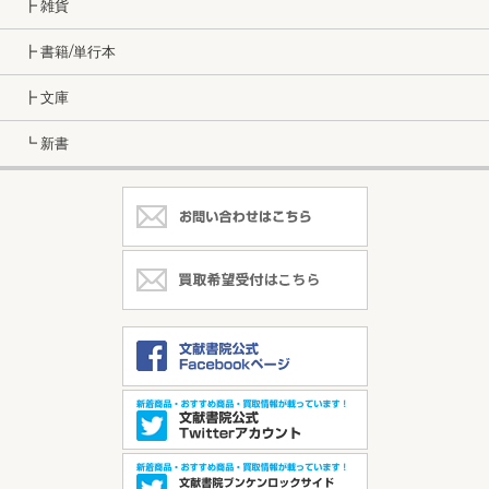
┣ 雑貨
┣ 書籍/単行本
┣ 文庫
┗ 新書