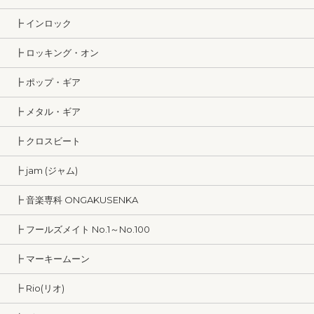
┣ インロック
┣ ロッキング・オン
┣ ポップ・ギア
┣ メタル・ギア
┣ クロスビート
┣ jam (ジャム)
┣ 音楽専科 ONGAKUSENKA
┣ フールズメイト No.1～No.100
┣ マーキームーン
┣ Rio(リオ)