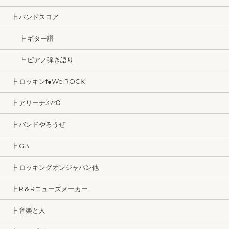
┣ バンドスコア
┣ ギター譜
┗ ピアノ弾き語り
┣ ロッキンf●We ROCK
┣ アリーナ37℃
┣ バンドやろうぜ
┣ GB
┣ ロッキングオンジャパン他
┣ R＆Rニューズメーカー
┣ 音楽と人