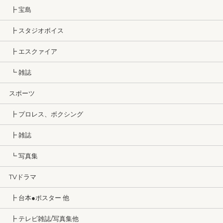
┣ 宝島
┣ スタジオボイス
┣ エスクァイア
┗ 雑誌
スポーツ
┣ プロレス、ボクシング
┣ 雑誌
┗ 写真集
TVドラマ
┣ 台本●ポスター 他
┣ テレビ雑誌/写真集他