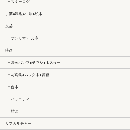
┗ スターログ
手芸●料理●生活●絵本
文芸
┗ サンリオSF文庫
映画
┣ 映画パンフ●チラシ●ポスター
┣ 写真集●ムック本●書籍
┣ 台本
┣ バラエティ
┗ 雑誌
サブカルチャー