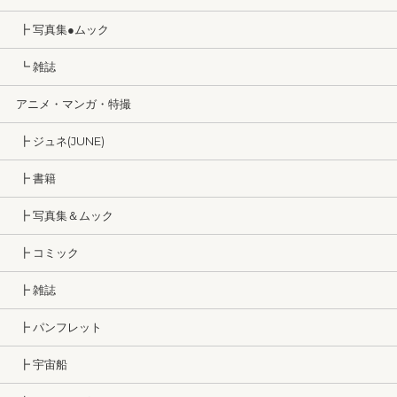
┣ 写真集●ムック
┗ 雑誌
アニメ・マンガ・特撮
┣ ジュネ(JUNE)
┣ 書籍
┣ 写真集＆ムック
┣ コミック
┣ 雑誌
┣ パンフレット
┣ 宇宙船