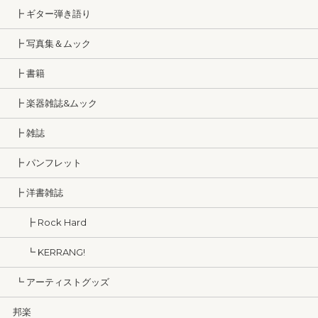
┣ ギター弾き語り
┣ 写真集＆ムック
┣ 書籍
┣ 楽器雑誌&ムック
┣ 雑誌
┣ パンフレット
┣ 洋書雑誌
┣ Rock Hard
┗ KERRANG!
┗ アーティストグッズ
邦楽