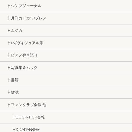
┣ シンプジャーナル
┣ 月刊カドカワ/ブレス
┣ ムジカ
┣ uv/ヴィジュアル系
┣ ピアノ弾き語り
┣ 写真集＆ムック
┣ 書籍
┣ 雑誌
┣ ファンクラブ会報 他
┣ BUCK-TICK会報
┗ X-JAPAN会報