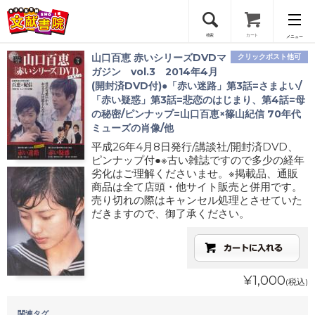
検索
カート
メニュー
山口百恵 赤いシリーズDVDマ
クリックポスト他可
会員登録
ガジン vol.3 2014年4月
(開封済DVD付)●「赤い迷路」第3話=さまよい/
「赤い疑惑」第3話=悲恋のはじまり、第4話=母
ログイン
の秘密/ピンナップ=山口百恵×篠山紀信 70年代
ミューズの肖像/他
平成26年4月8日発行/講談社/開封済DVD、
ピンナップ付●※古い雑誌ですので多少の経年
劣化はご理解くださいませ。※掲載品、通販
商品は全て店頭・他サイト販売と併用です。
売り切れの際はキャンセル処理とさせていた
だきますので、御了承ください。
¥1,000
(税込)
関連タグ