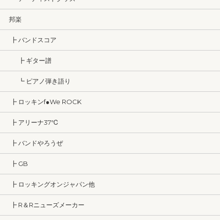
邦楽
┣ バンドスコア
┣ ギター譜
┗ ピアノ弾き語り
┣ ロッキンf●We ROCK
┣ アリーナ37℃
┣ バンドやろうぜ
┣ GB
┣ ロッキングオンジャパン他
┣ R＆Rニューズメーカー