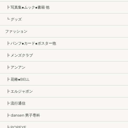
┣ 写真集●ムック●書籍 他
┗ グッズ
ファッション
┣ パンフ●カード●ポスター他
┣ メンズクラブ
┣ アンアン
┣ 花椿●BELL
┣ エルジャポン
┣ 流行通信
┣ dansen 男子専科
┣ POPEYE