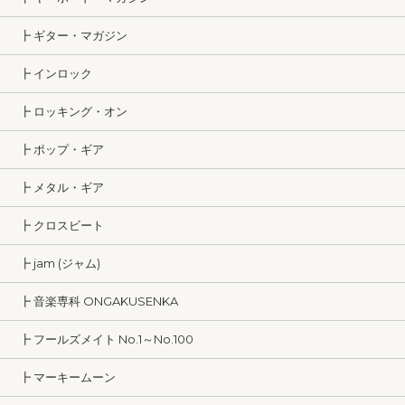
┣ ギター・マガジン
┣ インロック
┣ ロッキング・オン
┣ ポップ・ギア
┣ メタル・ギア
┣ クロスビート
┣ jam (ジャム)
┣ 音楽専科 ONGAKUSENKA
┣ フールズメイト No.1～No.100
┣ マーキームーン