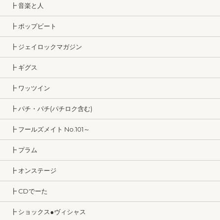
┣ 音楽と人
┣ ポップビート
┣ ジェイロックマガジン
┣ ギグス
┣ ワッツイン
┣ パチ・パチ(パチロク含む)
┣ フールズメイト No.101～
┣ プラム
┣ オンステージ
┣ CDでーた
┣ ショックス●ヴィシャス