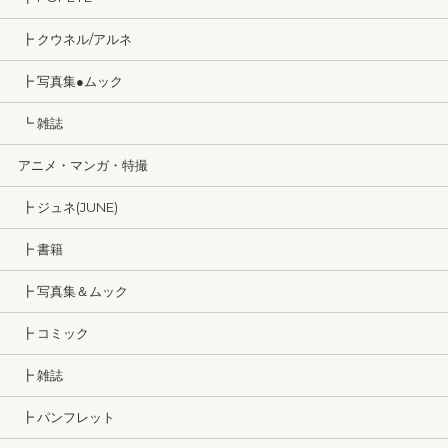
┣ クウネル/アルネ
┣ 写真集●ムック
┗ 雑誌
アニメ・マンガ・特撮
┣ ジュネ(JUNE)
┣ 書籍
┣ 写真集＆ムック
┣ コミック
┣ 雑誌
┣ パンフレット