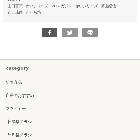
山口百恵
赤いシリーズDVDマガジン
赤いシリーズ
篠山紀信
赤い迷路
赤い疑惑
category
新着商品
店長のおすすめ
フライヤー
┣ 洋楽チラシ
┗ 邦楽チラシ