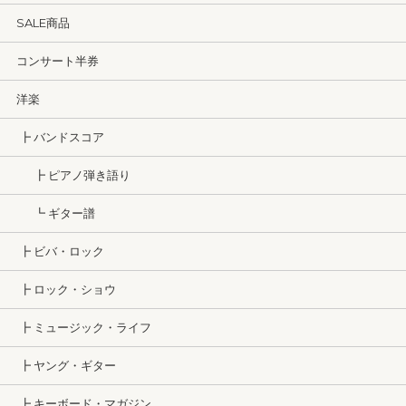
SALE商品
コンサート半券
洋楽
┣ バンドスコア
┣ ピアノ弾き語り
┗ ギター譜
┣ ビバ・ロック
┣ ロック・ショウ
┣ ミュージック・ライフ
┣ ヤング・ギター
┣ キーボード・マガジン