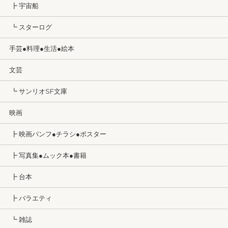
┣ 宇宙船
┗ スターログ
手芸●料理●生活●絵本
文芸
┗ サンリオSF文庫
映画
┣ 映画パンフ●チラシ●ポスター
┣ 写真集●ムック本●書籍
┣ 台本
┣ バラエティ
┗ 雑誌