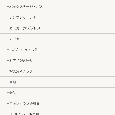
┣ バックステージ・パス
┣ シンプジャーナル
┣ 月刊カドカワ/ブレス
┣ ムジカ
┣ uv/ヴィジュアル系
┣ ピアノ弾き語り
┣ 写真集＆ムック
┣ 書籍
┣ 雑誌
┣ ファンクラブ会報 他
┣ BUCK-TICK会報