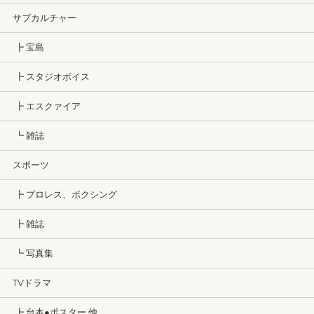
サブカルチャー
┣ 宝島
┣ スタジオボイス
┣ エスクァイア
┗ 雑誌
スポーツ
┣ プロレス、ボクシング
┣ 雑誌
┗ 写真集
TVドラマ
┣ 台本●ポスター 他