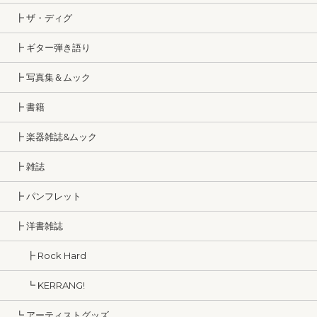
┣ ザ・ディグ
┣ ギター弾き語り
┣ 写真集＆ムック
┣ 書籍
┣ 楽器雑誌&ムック
┣ 雑誌
┣ パンフレット
┣ 洋書雑誌
┣ Rock Hard
┗ KERRANG!
┗ アーティストグッズ