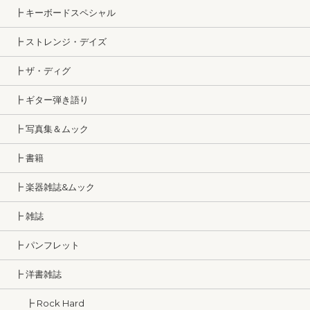
┣ キーボードスペシャル
┣ ストレンジ・デイズ
┣ ザ・ディグ
┣ ギター弾き語り
┣ 写真集＆ムック
┣ 書籍
┣ 楽器雑誌&ムック
┣ 雑誌
┣ パンフレット
┣ 洋書雑誌
┣ Rock Hard