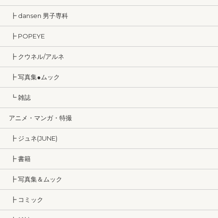
┣ dansen 男子専科
┣ POPEYE
┣ クウネル/アルネ
┣ 写真集●ムック
┗ 雑誌
アニメ・マンガ・特撮
┣ ジュネ(JUNE)
┣ 書籍
┣ 写真集＆ムック
┣ コミック