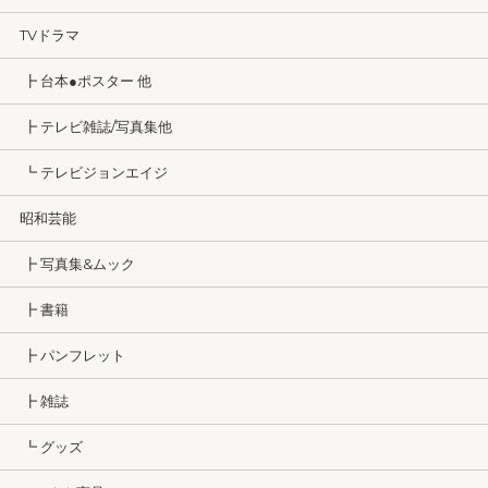
TVドラマ
┣ 台本●ポスター 他
┣ テレビ雑誌/写真集他
┗ テレビジョンエイジ
昭和芸能
┣ 写真集&ムック
┣ 書籍
┣ パンフレット
┣ 雑誌
┗ グッズ