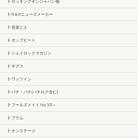
┣ ロッキングオンジャパン他
┣ R＆Rニューズメーカー
┣ 音楽と人
┣ ポップビート
┣ ジェイロックマガジン
┣ ギグス
┣ ワッツイン
┣ パチ・パチ(パチロク含む)
┣ フールズメイト No.101～
┣ プラム
┣ オンステージ