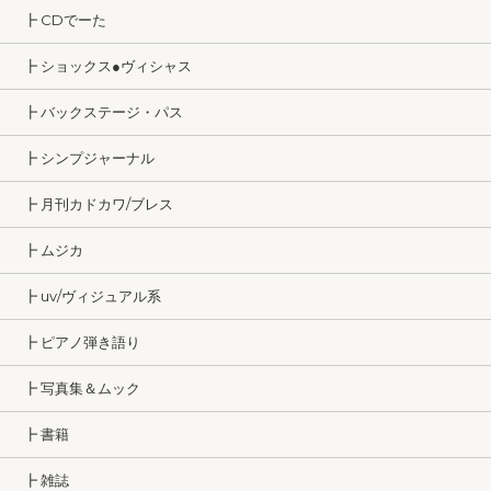
┣ CDでーた
┣ ショックス●ヴィシャス
┣ バックステージ・パス
┣ シンプジャーナル
┣ 月刊カドカワ/ブレス
┣ ムジカ
┣ uv/ヴィジュアル系
┣ ピアノ弾き語り
┣ 写真集＆ムック
┣ 書籍
┣ 雑誌