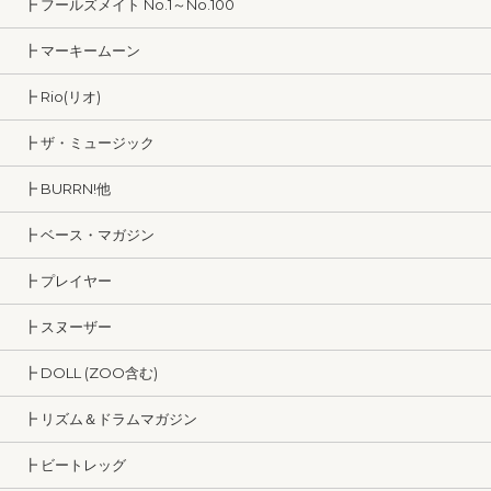
┣ フールズメイト No.1～No.100
┣ マーキームーン
┣ Rio(リオ)
┣ ザ・ミュージック
┣ BURRN!他
┣ ベース・マガジン
┣ プレイヤー
┣ スヌーザー
┣ DOLL (ZOO含む)
┣ リズム＆ドラムマガジン
┣ ビートレッグ