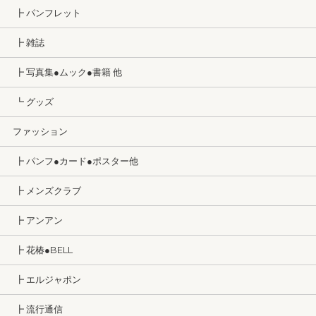
┣ パンフレット
┣ 雑誌
┣ 写真集●ムック●書籍 他
┗ グッズ
ファッション
┣ パンフ●カード●ポスター他
┣ メンズクラブ
┣ アンアン
┣ 花椿●BELL
┣ エルジャポン
┣ 流行通信