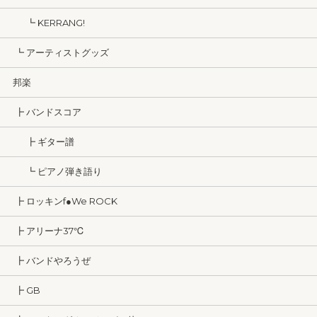
┗ KERRANG!
┗ アーティストグッズ
邦楽
┣ バンドスコア
┣ ギター譜
┗ ピアノ弾き語り
┣ ロッキンf●We ROCK
┣ アリーナ37℃
┣ バンドやろうぜ
┣ GB