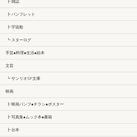
┣ 雑誌
┣ パンフレット
┣ 宇宙船
┗ スターログ
手芸●料理●生活●絵本
文芸
┗ サンリオSF文庫
映画
┣ 映画パンフ●チラシ●ポスター
┣ 写真集●ムック本●書籍
┣ 台本