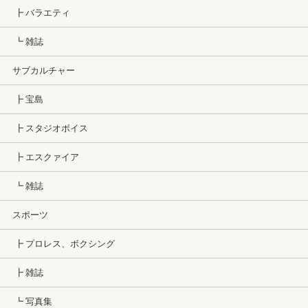
┣ バラエティ
┗ 雑誌
サブカルチャー
┣ 宝島
┣ スタジオボイス
┣ エスクァイア
┗ 雑誌
スポーツ
┣ プロレス、ボクシング
┣ 雑誌
┗ 写真集