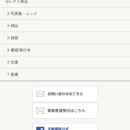
セレクト商品
┣ 写真集・ムック
┣ 雑誌
┣ 雑貨
┣ 書籍/単行本
┣ 文庫
┗ 新書