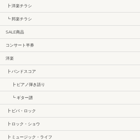
┣ 洋楽チラシ
┗ 邦楽チラシ
SALE商品
コンサート半券
洋楽
┣ バンドスコア
┣ ピアノ弾き語り
┗ ギター譜
┣ ビバ・ロック
┣ ロック・ショウ
┣ ミュージック・ライフ