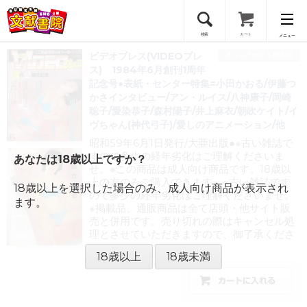
検索
カート
メニュー
ビデオブレス(VIDEOプレ
クリックポスト他不可
会員登録
ス) 1984年6月創刊1周年
記念号●表紙・センター特集=小田かおる/伊藤つ
かさインタビュー/アン・ルイス/八神康子/岡崎
ログイン
聡子/愛染恭子/森村陽子/井上麻衣/朝吹ケイト/イ
ヴちゃん(神代弓子)/愛しのアニメーション/他
昭和59年6月1日発行/大亜出版●※古い雑誌で
すので多少の経年劣化はご理解くださいま
あなたは18歳以上ですか？
せ。※この商品は成人向け商品です。18歳以
上の方のみご購入できます。※古い雑誌です
18歳以上を選択した場合のみ、成人向け商品が表示され
ので多少の経年劣化はご理解くださいませ。
ます。
※掲載品、通販商品は全て店頭・他サイト販
売と併用です。売り切れの際はキャンセル処
理とさせていただきますので、御了承くださ
い。
18歳以上
18歳未満