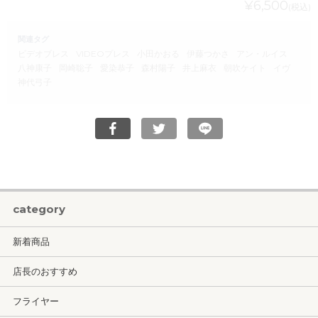
¥6,500
(税込)
関連タグ
ビデオブレス
VIDEOプレス
小田かおる
伊藤つかさ
アン・ルイス
八神康子
岡崎聡子
愛染恭子
森村陽子
井上麻衣
朝吹ケイト
イヴ
神代弓子
category
新着商品
店長のおすすめ
フライヤー