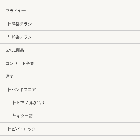
フライヤー
┣ 洋楽チラシ
┗ 邦楽チラシ
SALE商品
コンサート半券
洋楽
┣ バンドスコア
┣ ピアノ弾き語り
┗ ギター譜
┣ ビバ・ロック