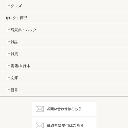
┗ グッズ
セレクト商品
┣ 写真集・ムック
┣ 雑誌
┣ 雑貨
┣ 書籍/単行本
┣ 文庫
┗ 新書