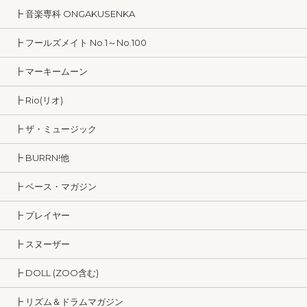
┣ 音楽専科 ONGAKUSENKA
┣ フールズメイト No.1～No.100
┣ マーキームーン
┣ Rio(リオ)
┣ ザ・ミュージック
┣ BURRN!他
┣ ベース・マガジン
┣ プレイヤー
┣ スヌーザー
┣ DOLL (ZOO含む)
┣ リズム＆ドラムマガジン