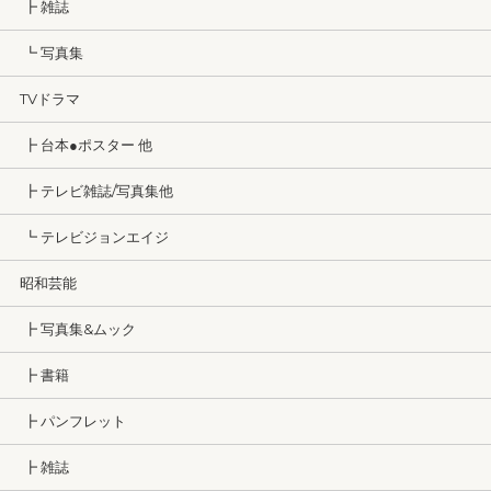
┣ 雑誌
┗ 写真集
TVドラマ
┣ 台本●ポスター 他
┣ テレビ雑誌/写真集他
┗ テレビジョンエイジ
昭和芸能
┣ 写真集&ムック
┣ 書籍
┣ パンフレット
┣ 雑誌