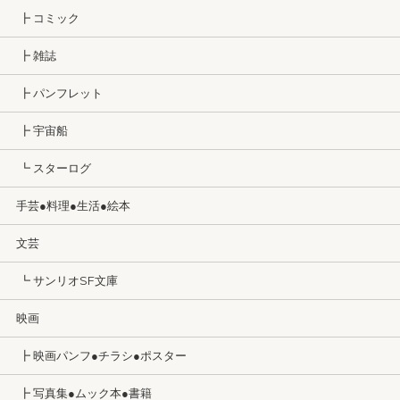
┣ コミック
┣ 雑誌
┣ パンフレット
┣ 宇宙船
┗ スターログ
手芸●料理●生活●絵本
文芸
┗ サンリオSF文庫
映画
┣ 映画パンフ●チラシ●ポスター
┣ 写真集●ムック本●書籍