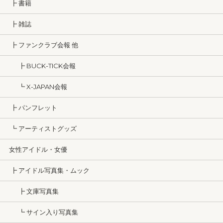
┣ 書籍
┣ 雑誌
┣ ファンクラブ会報 他
┣ BUCK-TICK会報
┗ X-JAPAN会報
┣ パンフレット
┗ アーティストグッズ
女性アイドル・女優
┣ アイドル写真集・ムック
┣ 文庫写真集
┗ サイン入り写真集