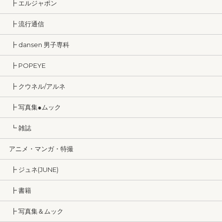
┣ エルジャポン
┣ 流行通信
┣ dansen 男子専科
┣ POPEYE
┣ クウネル/アルネ
┣ 写真集●ムック
┗ 雑誌
アニメ・マンガ・特撮
┣ ジュネ(JUNE)
┣ 書籍
┣ 写真集＆ムック