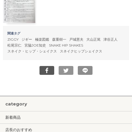
関連タグ
ZIGGY
ジギー
極楽図鑑
森重樹一
戸城憲夫
大山正篤
津谷正人
松尾宗仁
宮脇JOE知史
SNAKE HIP SHAKES
スネイク・ヒップ・シェイクス
スネイクヒップシェイクス
category
新着商品
店長のおすすめ