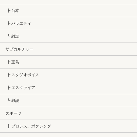
┣ 台本
┣ バラエティ
┗ 雑誌
サブカルチャー
┣ 宝島
┣ スタジオボイス
┣ エスクァイア
┗ 雑誌
スポーツ
┣ プロレス、ボクシング