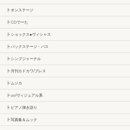
┣ オンステージ
┣ CDでーた
┣ ショックス●ヴィシャス
┣ バックステージ・パス
┣ シンプジャーナル
┣ 月刊カドカワ/ブレス
┣ ムジカ
┣ uv/ヴィジュアル系
┣ ピアノ弾き語り
┣ 写真集＆ムック