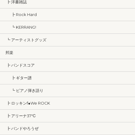
┣ 洋書雑誌
┣ Rock Hard
┗ KERRANG!
┗ アーティストグッズ
邦楽
┣ バンドスコア
┣ ギター譜
┗ ピアノ弾き語り
┣ ロッキンf●We ROCK
┣ アリーナ37℃
┣ バンドやろうぜ