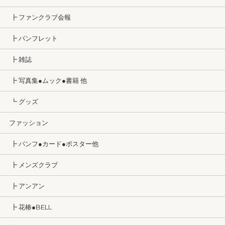
┣ ファンクラブ会報
┣ パンフレット
┣ 雑誌
┣ 写真集●ムック●書籍 他
┗ グッズ
ファッション
┣ パンフ●カード●ポスター他
┣ メンズクラブ
┣ アンアン
┣ 花椿●BELL