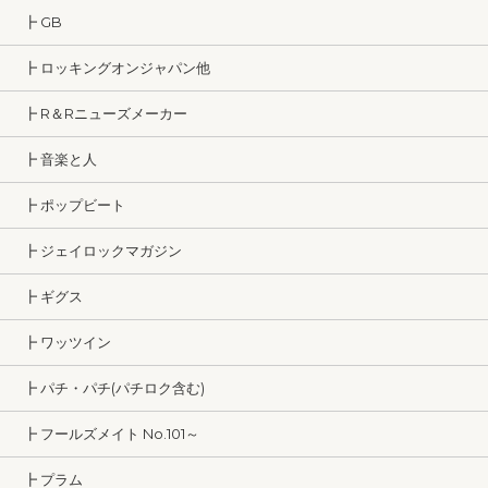
┣ GB
┣ ロッキングオンジャパン他
┣ R＆Rニューズメーカー
┣ 音楽と人
┣ ポップビート
┣ ジェイロックマガジン
┣ ギグス
┣ ワッツイン
┣ パチ・パチ(パチロク含む)
┣ フールズメイト No.101～
┣ プラム