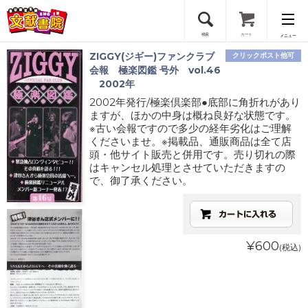
検索
カート
メニュー
ZIGGY(ジギー)ファンクラブ
クリックポスト他可
会員登録
会報 極楽図鑑 号外 vol.46
2002年
2002年発行/極楽倶楽部●底部に角折れがあり
ログイン
ますが、ほかの中身は概ね良好な状態です。
※古い会報ですので多少の経年劣化はご理解
くださいませ。※掲載品、通販商品は全て店
頭・他サイト販売と併用です。売り切れの際
はキャンセル処理とさせていただきますの
で、御了承ください。
¥600
(税込)