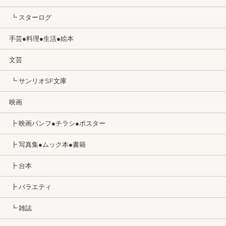
┗ スターログ
手芸●料理●生活●絵本
文芸
┗ サンリオSF文庫
映画
┣ 映画パンフ●チラシ●ポスター
┣ 写真集●ムック本●書籍
┣ 台本
┣ バラエティ
┗ 雑誌