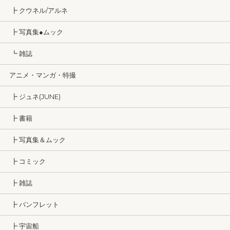
┣ クウネル/アルネ
┣ 写真集●ムック
┗ 雑誌
アニメ・マンガ・特撮
┣ ジュネ(JUNE)
┣ 書籍
┣ 写真集＆ムック
┣ コミック
┣ 雑誌
┣ パンフレット
┣ 宇宙船