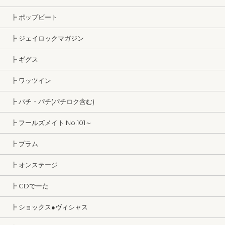
┣ ポップビート
┣ ジェイロックマガジン
┣ ギグス
┣ ワッツイン
┣ パチ・パチ(パチロク含む)
┣ フールズメイト No.101～
┣ プラム
┣ オンステージ
┣ CDでーた
┣ ショックス●ヴィシャス