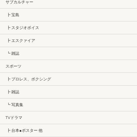
サブカルチャー
┣ 宝島
┣ スタジオボイス
┣ エスクァイア
┗ 雑誌
スポーツ
┣ プロレス、ボクシング
┣ 雑誌
┗ 写真集
TVドラマ
┣ 台本●ポスター 他