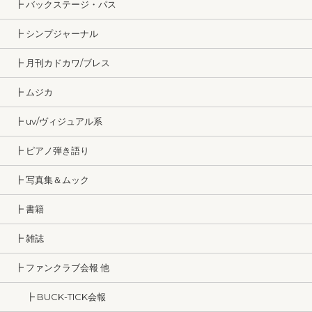
┣ バックステージ・パス
┣ シンプジャーナル
┣ 月刊カドカワ/ブレス
┣ ムジカ
┣ uv/ヴィジュアル系
┣ ピアノ弾き語り
┣ 写真集＆ムック
┣ 書籍
┣ 雑誌
┣ ファンクラブ会報 他
┣ BUCK-TICK会報