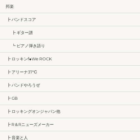
邦楽
┣ バンドスコア
┣ ギター譜
┗ ピアノ弾き語り
┣ ロッキンf●We ROCK
┣ アリーナ37℃
┣ バンドやろうぜ
┣ GB
┣ ロッキングオンジャパン他
┣ R＆Rニューズメーカー
┣ 音楽と人