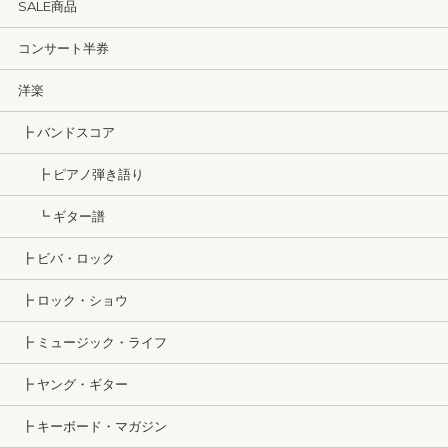
SALE商品
コンサート半券
洋楽
┣ バンドスコア
┣ ピアノ弾き語り
┗ ギター譜
┣ ビバ・ロック
┣ ロック・ショウ
┣ ミュージック・ライフ
┣ ヤング・ギター
┣ キーボード・マガジン