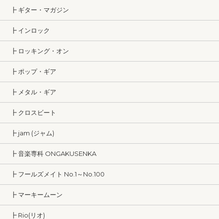
┣ ギター・マガジン
┣ インロック
┣ ロッキング・オン
┣ ポップ・ギア
┣ メタル・ギア
┣ クロスビート
┣ jam (ジャム)
┣ 音楽専科 ONGAKUSENKA
┣ フールズメイト No.1～No.100
┣ マーキームーン
┣ Rio(リオ)