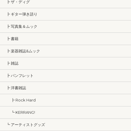
┣ ザ・ディグ
┣ ギター弾き語り
┣ 写真集＆ムック
┣ 書籍
┣ 楽器雑誌&ムック
┣ 雑誌
┣ パンフレット
┣ 洋書雑誌
┣ Rock Hard
┗ KERRANG!
┗ アーティストグッズ