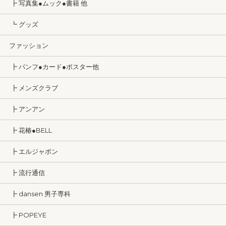
┣ 写真集●ムック●書籍 他
┗ グッズ
ファッション
┣ パンフ●カード●ポスター他
┣ メンズクラブ
┣ アンアン
┣ 花椿●BELL
┣ エルジャポン
┣ 流行通信
┣ dansen 男子専科
┣ POPEYE