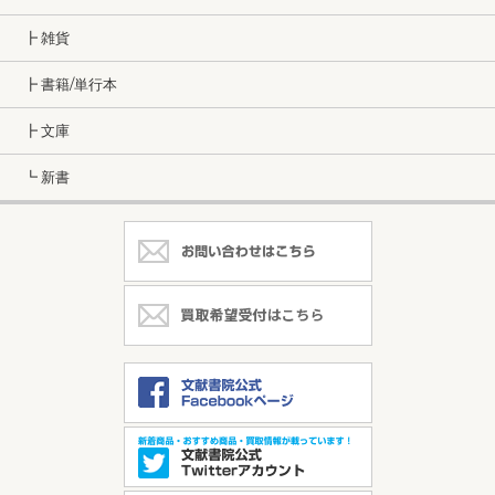
┣ 雑貨
┣ 書籍/単行本
┣ 文庫
┗ 新書