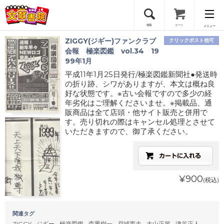
検索
カート
メニュー
ZIGGY(ジギー)ファンクラブ
クリックポスト他可
会員登録
会報 極楽図鑑 vol.34 19
99年1月
平成11年1月25日発行/極楽図鑑新聞社●発送時
ログイン
の折り跡、シワがありますが、本文は概ね良
好な状態です。※古い会報ですので多少の経
年劣化はご理解くださいませ。※掲載品、通
販商品は全て店頭・他サイト販売と併用で
す。売り切れの際はキャンセル処理とさせて
いただきますので、御了承ください。
¥900
(税込)
関連タグ
ZIGGY
ジギー
極楽図鑑
森重樹一
戸城憲夫
大山正篤
津谷正人