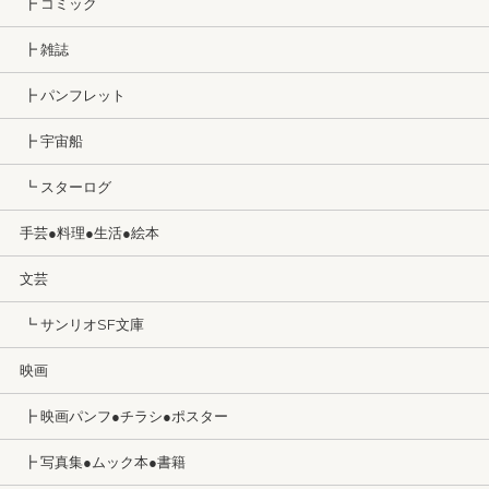
┣ コミック
┣ 雑誌
┣ パンフレット
┣ 宇宙船
┗ スターログ
手芸●料理●生活●絵本
文芸
┗ サンリオSF文庫
映画
┣ 映画パンフ●チラシ●ポスター
┣ 写真集●ムック本●書籍