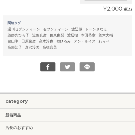
¥2,000
(税込)
関連タグ
週刊セブンティーン
セブンティーン
渡辺徹
ドーンさなえ
薬師丸ひろ子
近藤真彦
佐東由梨
渡辺徹
本田恭章
荒木大輔
畠山準
田原俊彦
高木淳也
郷ひろみ
アン・ルイス
わらべ
高部知子
倉沢淳美
高橋真美
category
新着商品
店長のおすすめ