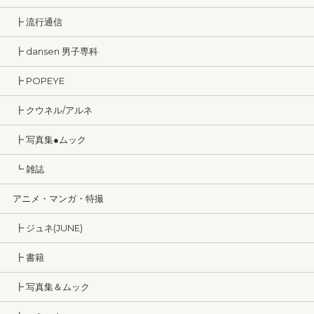
┣ 流行通信
┣ dansen 男子専科
┣ POPEYE
┣ クウネル/アルネ
┣ 写真集●ムック
┗ 雑誌
アニメ・マンガ・特撮
┣ ジュネ(JUNE)
┣ 書籍
┣ 写真集＆ムック