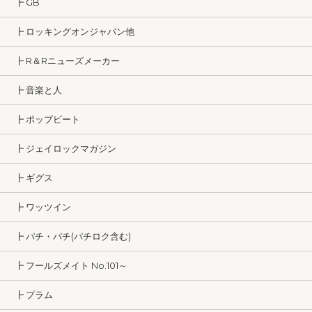
┣ GB
┣ ロッキングオンジャパン他
┣ R＆Rニューズメーカー
┣ 音楽と人
┣ ポップビート
┣ ジェイロックマガジン
┣ ギグス
┣ ワッツイン
┣ パチ・パチ(パチロク含む)
┣ フールズメイト No.101～
┣ プラム