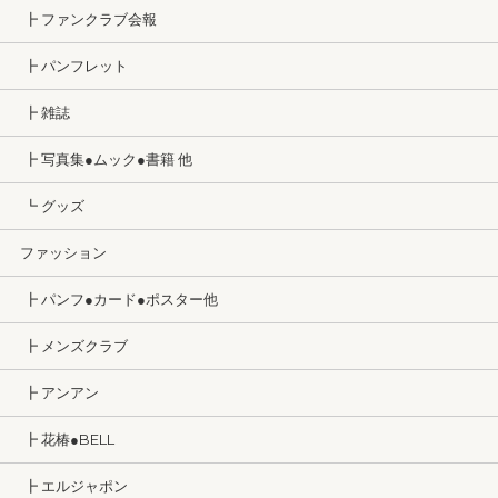
┣ ファンクラブ会報
┣ パンフレット
┣ 雑誌
┣ 写真集●ムック●書籍 他
┗ グッズ
ファッション
┣ パンフ●カード●ポスター他
┣ メンズクラブ
┣ アンアン
┣ 花椿●BELL
┣ エルジャポン