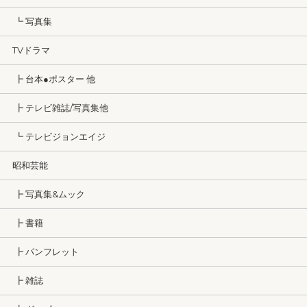
┗ 写真集
TVドラマ
┣ 台本●ポスター 他
┣ テレビ雑誌/写真集他
┗ テレビジョンエイジ
昭和芸能
┣ 写真集&ムック
┣ 書籍
┣ パンフレット
┣ 雑誌