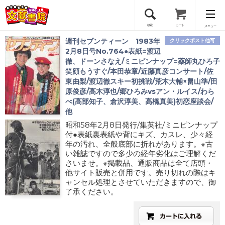
検索
カート
メニュー
週刊セブンティーン 1983年
クリックポスト他可
会員登録
2月8日号No.764●表紙=渡辺
徹、ドーンさなえ/ミニピンナップ=薬師丸ひろ子
笑顔もうすぐ/本田恭章/近藤真彦コンサート/佐
ログイン
東由梨/渡辺徹スキー初挑戦/荒木大輔×畠山準/田
原俊彦/高木淳也/郷ひろみvsアン・ルイス/わら
べ(高部知子、倉沢淳美、高橋真美)初恋座談会/
他
昭和58年2月8日発行/集英社/ミニピンナップ
付●表紙裏表紙や背にキズ、カスレ、少々経
年の汚れ、全般底部に折れがあります。※古
い雑誌ですので多少の経年劣化はご理解くだ
さいませ。※掲載品、通販商品は全て店頭・
他サイト販売と併用です。売り切れの際はキ
ャンセル処理とさせていただきますので、御
了承ください。