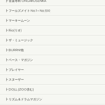
┣ 音楽専科 ONGAKUSENKA
┣ フールズメイト No.1～No.100
┣ マーキームーン
┣ Rio(リオ)
┣ ザ・ミュージック
┣ BURRN!他
┣ ベース・マガジン
┣ プレイヤー
┣ スヌーザー
┣ DOLL (ZOO含む)
┣ リズム＆ドラムマガジン