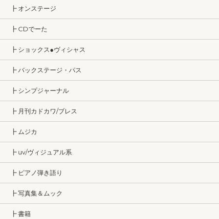
┣ オンステージ
┣ CDでーた
┣ ショックス●ヴィシャス
┣ バックステージ・パス
┣ シンプジャーナル
┣ 月刊カドカワ/ブレス
┣ ムジカ
┣ uv/ヴィジュアル系
┣ ピアノ弾き語り
┣ 写真集＆ムック
┣ 書籍