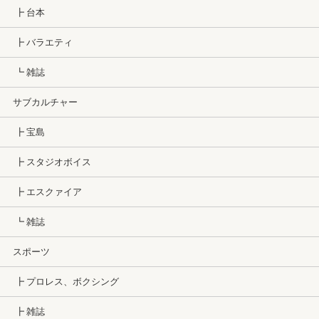
┣ 台本
┣ バラエティ
┗ 雑誌
サブカルチャー
┣ 宝島
┣ スタジオボイス
┣ エスクァイア
┗ 雑誌
スポーツ
┣ プロレス、ボクシング
┣ 雑誌