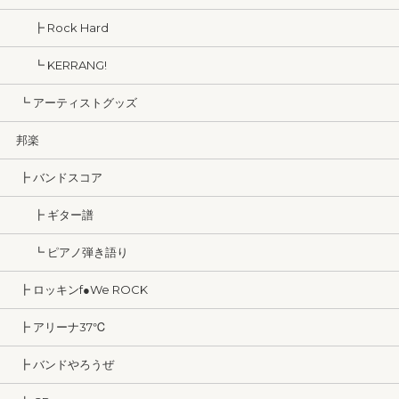
┣ Rock Hard
┗ KERRANG!
┗ アーティストグッズ
邦楽
┣ バンドスコア
┣ ギター譜
┗ ピアノ弾き語り
┣ ロッキンf●We ROCK
┣ アリーナ37℃
┣ バンドやろうぜ