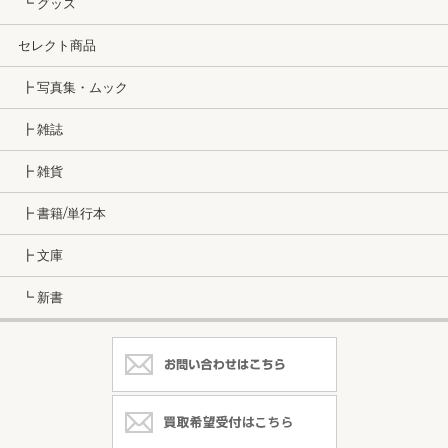
┗ グッズ
セレクト商品
┣ 写真集・ムック
┣ 雑誌
┣ 雑貨
┣ 書籍/単行本
┣ 文庫
┗ 新書