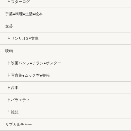
┗ スターログ
手芸●料理●生活●絵本
文芸
┗ サンリオSF文庫
映画
┣ 映画パンフ●チラシ●ポスター
┣ 写真集●ムック本●書籍
┣ 台本
┣ バラエティ
┗ 雑誌
サブカルチャー