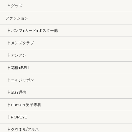
┗ グッズ
ファッション
┣ パンフ●カード●ポスター他
┣ メンズクラブ
┣ アンアン
┣ 花椿●BELL
┣ エルジャポン
┣ 流行通信
┣ dansen 男子専科
┣ POPEYE
┣ クウネル/アルネ