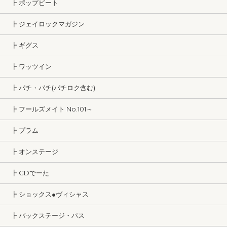
┣ ポップビート
┣ ジェイロックマガジン
┣ ギグス
┣ ワッツイン
┣ パチ・パチ(パチロク含む)
┣ フールズメイト No.101～
┣ プラム
┣ オンステージ
┣ CDでーた
┣ ショックス●ヴィシャス
┣ バックステージ・パス