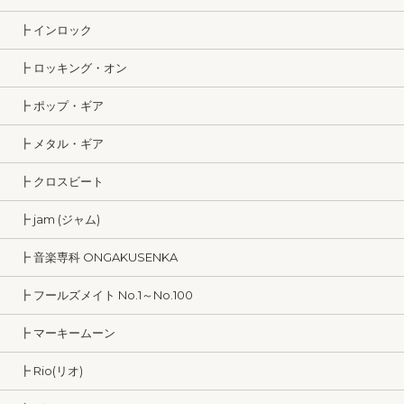
┣ インロック
┣ ロッキング・オン
┣ ポップ・ギア
┣ メタル・ギア
┣ クロスビート
┣ jam (ジャム)
┣ 音楽専科 ONGAKUSENKA
┣ フールズメイト No.1～No.100
┣ マーキームーン
┣ Rio(リオ)