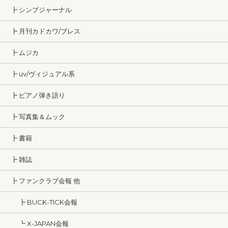
┣ シンプジャーナル
┣ 月刊カドカワ/ブレス
┣ ムジカ
┣ uv/ヴィジュアル系
┣ ピアノ弾き語り
┣ 写真集＆ムック
┣ 書籍
┣ 雑誌
┣ ファンクラブ会報 他
┣ BUCK-TICK会報
┗ X-JAPAN会報