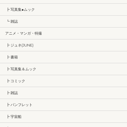
┣ 写真集●ムック
┗ 雑誌
アニメ・マンガ・特撮
┣ ジュネ(JUNE)
┣ 書籍
┣ 写真集＆ムック
┣ コミック
┣ 雑誌
┣ パンフレット
┣ 宇宙船