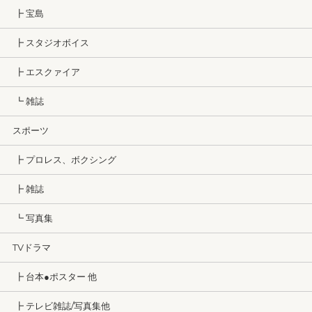
┣ 宝島
┣ スタジオボイス
┣ エスクァイア
┗ 雑誌
スポーツ
┣ プロレス、ボクシング
┣ 雑誌
┗ 写真集
TVドラマ
┣ 台本●ポスター 他
┣ テレビ雑誌/写真集他