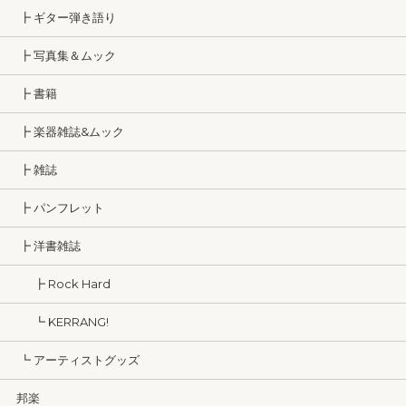
┣ ギター弾き語り
┣ 写真集＆ムック
┣ 書籍
┣ 楽器雑誌&ムック
┣ 雑誌
┣ パンフレット
┣ 洋書雑誌
┣ Rock Hard
┗ KERRANG!
┗ アーティストグッズ
邦楽