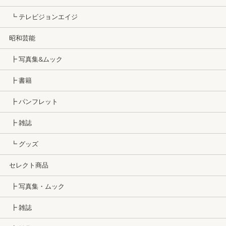
┗ テレビジョンエイジ
昭和芸能
┣ 写真集&ムック
┣ 書籍
┣ パンフレット
┣ 雑誌
┗ グッズ
セレクト商品
┣ 写真集・ムック
┣ 雑誌