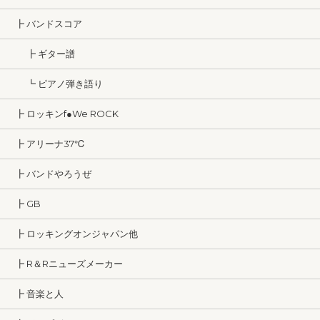
┣ バンドスコア
┣ ギター譜
┗ ピアノ弾き語り
┣ ロッキンf●We ROCK
┣ アリーナ37℃
┣ バンドやろうぜ
┣ GB
┣ ロッキングオンジャパン他
┣ R＆Rニューズメーカー
┣ 音楽と人