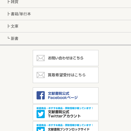
┣ 雑貨
┣ 書籍/単行本
┣ 文庫
┗ 新書