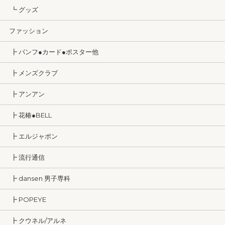
┗ グッズ
ファッション
┣ パンフ●カード●ポスター他
┣ メンズクラブ
┣ アンアン
┣ 花椿●BELL
┣ エルジャポン
┣ 流行通信
┣ dansen 男子専科
┣ POPEYE
┣ クウネル/アルネ