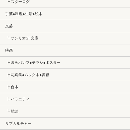
┗ スターログ
手芸●料理●生活●絵本
文芸
┗ サンリオSF文庫
映画
┣ 映画パンフ●チラシ●ポスター
┣ 写真集●ムック本●書籍
┣ 台本
┣ バラエティ
┗ 雑誌
サブカルチャー