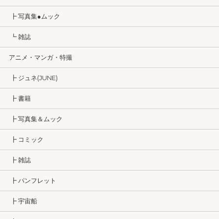
┣ 写真集●ムック
┗ 雑誌
アニメ・マンガ・特撮
┣ ジュネ(JUNE)
┣ 書籍
┣ 写真集＆ムック
┣ コミック
┣ 雑誌
┣ パンフレット
┣ 宇宙船