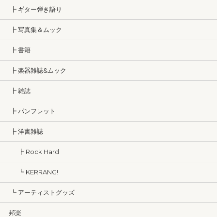
┣ ギター弾き語り
┣ 写真集＆ムック
┣ 書籍
┣ 楽器雑誌&ムック
┣ 雑誌
┣ パンフレット
┣ 洋書雑誌
┣ Rock Hard
┗ KERRANG!
┗ アーティストグッズ
邦楽