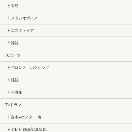
┣ 宝島
┣ スタジオボイス
┣ エスクァイア
┗ 雑誌
スポーツ
┣ プロレス、ボクシング
┣ 雑誌
┗ 写真集
TVドラマ
┣ 台本●ポスター 他
┣ テレビ雑誌/写真集他