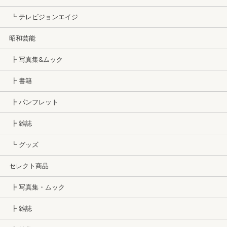
┗ テレビジョンエイジ
昭和芸能
┣ 写真集&ムック
┣ 書籍
┣ パンフレット
┣ 雑誌
┗ グッズ
セレクト商品
┣ 写真集・ムック
┣ 雑誌