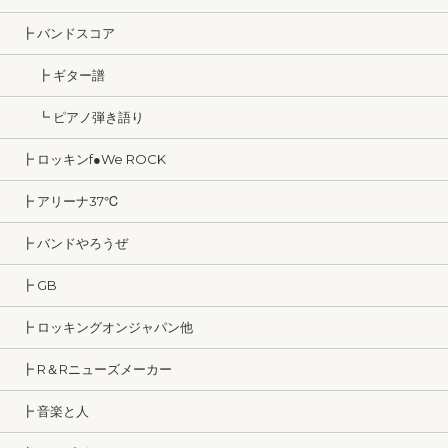
┣ バンドスコア
┣ ギター譜
┗ ピアノ弾き語り
┣ ロッキンf●We ROCK
┣ アリーナ37℃
┣ バンドやろうぜ
┣ GB
┣ ロッキングオンジャパン他
┣ R＆Rニューズメーカー
┣ 音楽と人