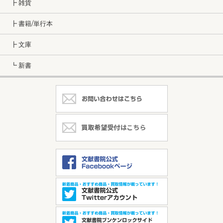
┣ 雑貨
┣ 書籍/単行本
┣ 文庫
┗ 新書