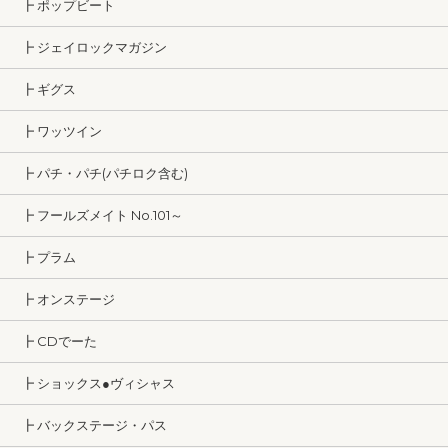
┣ ポップビート
┣ ジェイロックマガジン
┣ ギグス
┣ ワッツイン
┣ パチ・パチ(パチロク含む)
┣ フールズメイト No.101～
┣ プラム
┣ オンステージ
┣ CDでーた
┣ ショックス●ヴィシャス
┣ バックステージ・パス