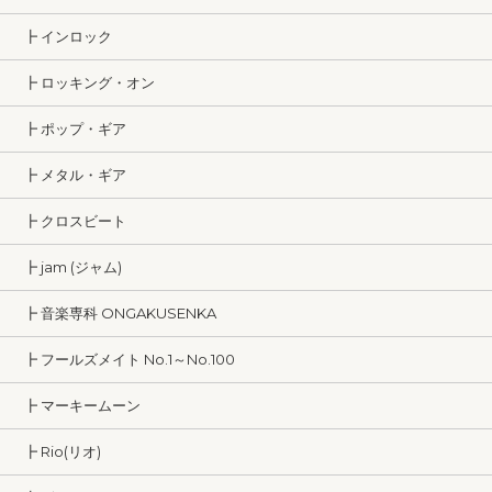
┣ インロック
┣ ロッキング・オン
┣ ポップ・ギア
┣ メタル・ギア
┣ クロスビート
┣ jam (ジャム)
┣ 音楽専科 ONGAKUSENKA
┣ フールズメイト No.1～No.100
┣ マーキームーン
┣ Rio(リオ)