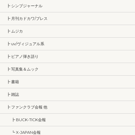
┣ シンプジャーナル
┣ 月刊カドカワ/ブレス
┣ ムジカ
┣ uv/ヴィジュアル系
┣ ピアノ弾き語り
┣ 写真集＆ムック
┣ 書籍
┣ 雑誌
┣ ファンクラブ会報 他
┣ BUCK-TICK会報
┗ X-JAPAN会報