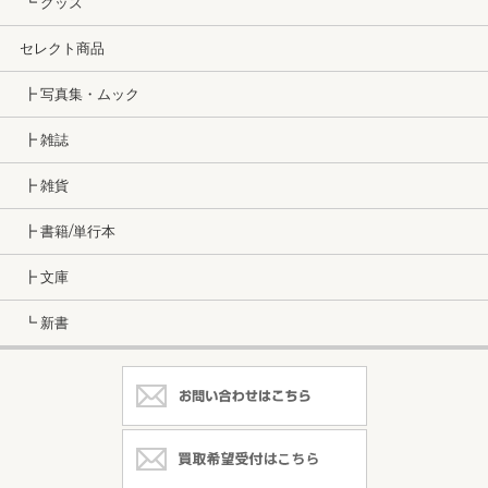
┗ グッズ
セレクト商品
┣ 写真集・ムック
┣ 雑誌
┣ 雑貨
┣ 書籍/単行本
┣ 文庫
┗ 新書