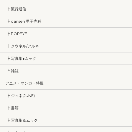
┣ 流行通信
┣ dansen 男子専科
┣ POPEYE
┣ クウネル/アルネ
┣ 写真集●ムック
┗ 雑誌
アニメ・マンガ・特撮
┣ ジュネ(JUNE)
┣ 書籍
┣ 写真集＆ムック