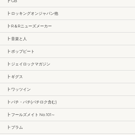
┣ GB
┣ ロッキングオンジャパン他
┣ R＆Rニューズメーカー
┣ 音楽と人
┣ ポップビート
┣ ジェイロックマガジン
┣ ギグス
┣ ワッツイン
┣ パチ・パチ(パチロク含む)
┣ フールズメイト No.101～
┣ プラム