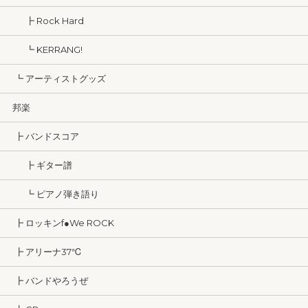
┣ Rock Hard
┗ KERRANG!
┗ アーティストグッズ
邦楽
┣ バンドスコア
┣ ギター譜
┗ ピアノ弾き語り
┣ ロッキンf●We ROCK
┣ アリーナ37℃
┣ バンドやろうぜ