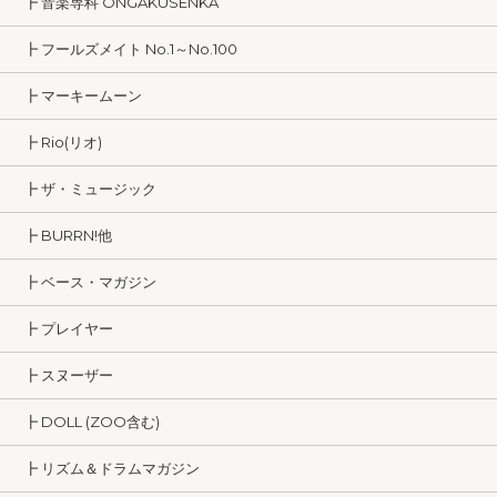
┣ 音楽専科 ONGAKUSENKA
┣ フールズメイト No.1～No.100
┣ マーキームーン
┣ Rio(リオ)
┣ ザ・ミュージック
┣ BURRN!他
┣ ベース・マガジン
┣ プレイヤー
┣ スヌーザー
┣ DOLL (ZOO含む)
┣ リズム＆ドラムマガジン