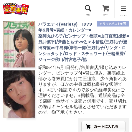
検索
カート
メニュー
バラエティ(Variety) 1979
クリックポスト他可
会員登録
年6月号●表紙・カレンダー=
薬師丸ひろ子/ピンナップ・巻頭=山口百恵(撮影=
浅井慎平)/斉藤とも子vs佐々木信也/三好礼子/豊
ログイン
田有恒vs中島梓/岸部一徳/三好礼子/リンダ・ロ
ンシュタット/ロッド・スチュワート/三輪里香/
ジョージ秋山/竹宮恵子/他
昭和54年6月1日発行/角川書店/綴じ込みカレ
ンダー、ピンナップ付●背に傷み、裏表紙上
部から巻末頁にかけて圧迫痕、少々角折れあ
りますが、ほかの中身は概ね良好な状態で
す。※古い雑誌ですので多少の経年劣化はご
理解くださいませ。※掲載品、通販商品は全
て店頭・他サイト販売と併用です。売り切れ
の際はキャンセル処理とさせていただきます
ので、御了承ください。