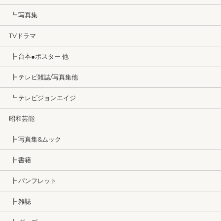
┗ 写真集
TVドラマ
┣ 台本●ポスター 他
┣ テレビ雑誌/写真集他
┗ テレビジョンエイジ
昭和芸能
┣ 写真集&ムック
┣ 書籍
┣ パンフレット
┣ 雑誌