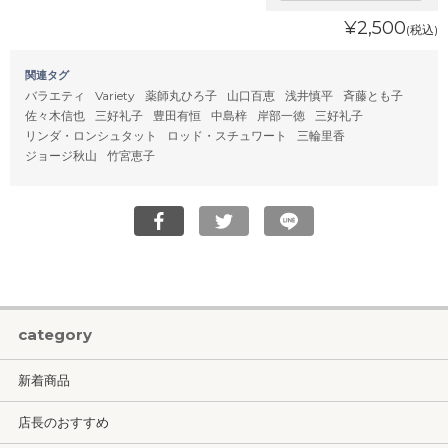
¥2,500
(税込)
関連タグ
バラエティ
Variety
薬師丸ひろ子
山口百恵
浅井慎平
斉藤とも子
佐々木信也
三好礼子
豊田有恒
中島梓
岸部一徳
三好礼子
リンダ・ロンシュタット
ロッド・スチュワート
三輪里香
ジョージ秋山
竹宮恵子
category
新着商品
店長のおすすめ