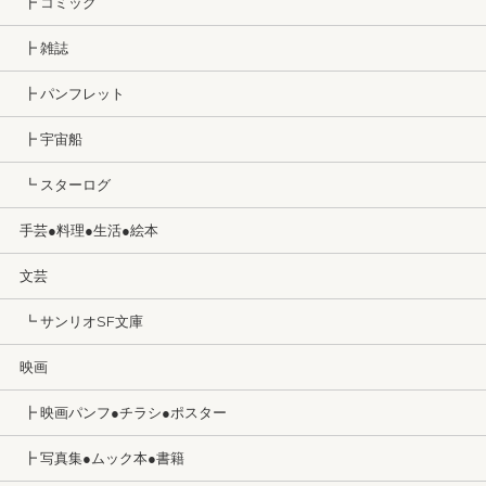
┣ コミック
┣ 雑誌
┣ パンフレット
┣ 宇宙船
┗ スターログ
手芸●料理●生活●絵本
文芸
┗ サンリオSF文庫
映画
┣ 映画パンフ●チラシ●ポスター
┣ 写真集●ムック本●書籍