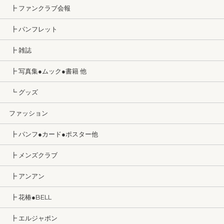
┣ ファンクラブ会報
┣ パンフレット
┣ 雑誌
┣ 写真集●ムック●書籍 他
┗ グッズ
ファッション
┣ パンフ●カード●ポスター他
┣ メンズクラブ
┣ アンアン
┣ 花椿●BELL
┣ エルジャポン