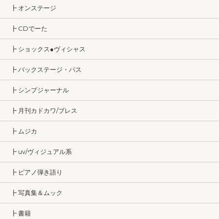
┣ オンステージ
┣ CDでーた
┣ ショックス●ヴィシャス
┣ バックステージ・パス
┣ シンプジャーナル
┣ 月刊カドカワ/ブレス
┣ ムジカ
┣ uv/ヴィジュアル系
┣ ピアノ弾き語り
┣ 写真集＆ムック
┣ 書籍