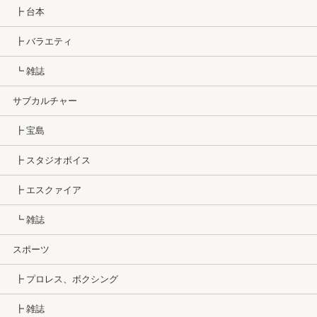
┣ 台本
┣ バラエティ
┗ 雑誌
サブカルチャー
┣ 宝島
┣ スタジオボイス
┣ エスクァイア
┗ 雑誌
スポーツ
┣ プロレス、ボクシング
┣ 雑誌