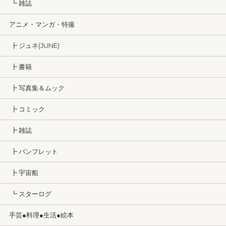
┗ 雑誌
アニメ・マンガ・特撮
┣ ジュネ(JUNE)
┣ 書籍
┣ 写真集＆ムック
┣ コミック
┣ 雑誌
┣ パンフレット
┣ 宇宙船
┗ スターログ
手芸●料理●生活●絵本