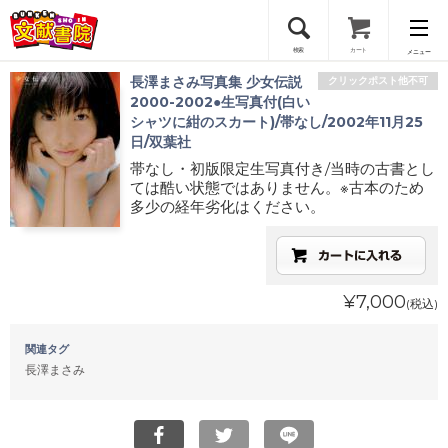
検索
カート
メニュー
長澤まさみ写真集 少女伝説
クリックポスト他不可
会員登録
2000-2002●生写真付(白い
シャツに紺のスカート)/帯なし/2002年11月25
日/双葉社
ログイン
帯なし・初版限定生写真付き/当時の古書とし
ては酷い状態ではありません。※古本のため
多少の経年劣化はください。
¥7,000
(税込)
関連タグ
長澤まさみ