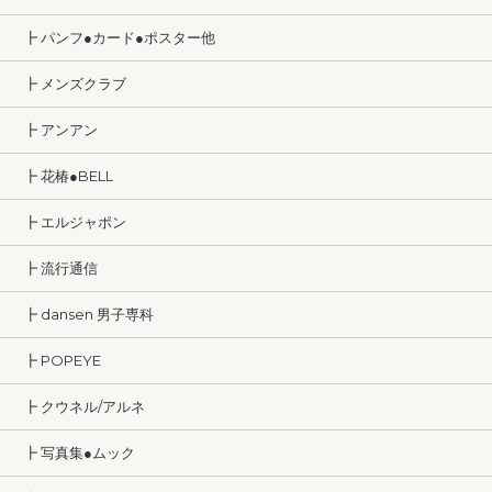
┣ パンフ●カード●ポスター他
┣ メンズクラブ
┣ アンアン
┣ 花椿●BELL
┣ エルジャポン
┣ 流行通信
┣ dansen 男子専科
┣ POPEYE
┣ クウネル/アルネ
┣ 写真集●ムック