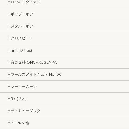
┣ ロッキング・オン
┣ ポップ・ギア
┣ メタル・ギア
┣ クロスビート
┣ jam (ジャム)
┣ 音楽専科 ONGAKUSENKA
┣ フールズメイト No.1～No.100
┣ マーキームーン
┣ Rio(リオ)
┣ ザ・ミュージック
┣ BURRN!他