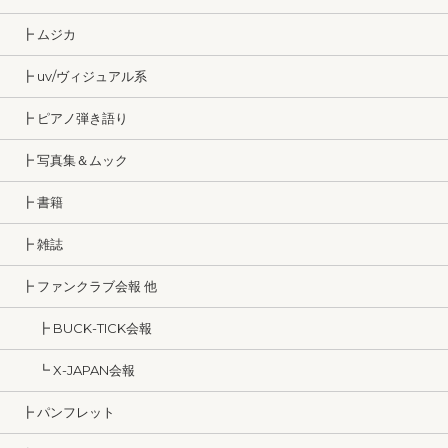
┣ ムジカ
┣ uv/ヴィジュアル系
┣ ピアノ弾き語り
┣ 写真集＆ムック
┣ 書籍
┣ 雑誌
┣ ファンクラブ会報 他
┣ BUCK-TICK会報
┗ X-JAPAN会報
┣ パンフレット