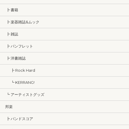
┣ 書籍
┣ 楽器雑誌&ムック
┣ 雑誌
┣ パンフレット
┣ 洋書雑誌
┣ Rock Hard
┗ KERRANG!
┗ アーティストグッズ
邦楽
┣ バンドスコア