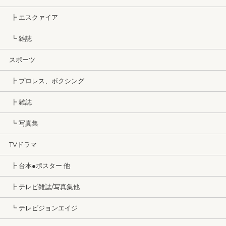
┣ エスクァイア
┗ 雑誌
スポーツ
┣ プロレス、ボクシング
┣ 雑誌
┗ 写真集
TVドラマ
┣ 台本●ポスター 他
┣ テレビ雑誌/写真集他
┗ テレビジョンエイジ