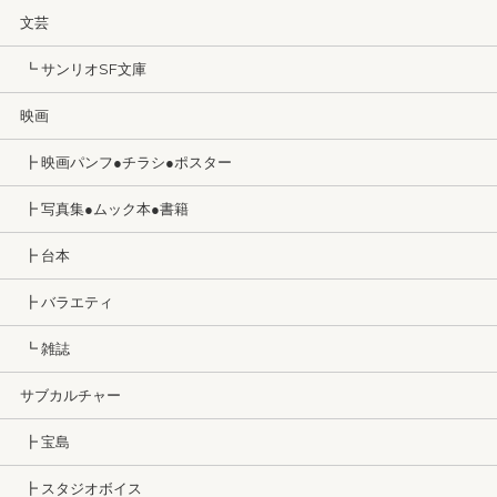
文芸
┗ サンリオSF文庫
映画
┣ 映画パンフ●チラシ●ポスター
┣ 写真集●ムック本●書籍
┣ 台本
┣ バラエティ
┗ 雑誌
サブカルチャー
┣ 宝島
┣ スタジオボイス