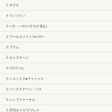
┣ ギグス
┣ ワッツイン
┣ パチ・パチ(パチロク含む)
┣ フールズメイト No.101～
┣ プラム
┣ オンステージ
┣ CDでーた
┣ ショックス●ヴィシャス
┣ バックステージ・パス
┣ シンプジャーナル
┣ 月刊カドカワ/ブレス