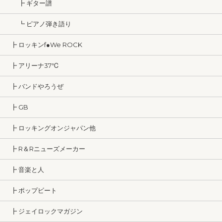
┣ ギター譜
┗ ピアノ弾き語り
┣ ロッキンf●We ROCK
┣ アリーナ37℃
┣ バンドやろうぜ
┣ GB
┣ ロッキングオンジャパン他
┣ R＆Rニューズメーカー
┣ 音楽と人
┣ ポップビート
┣ ジェイロックマガジン