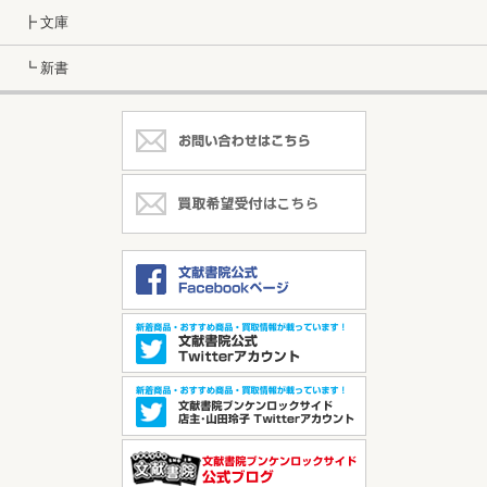
┣ 文庫
┗ 新書