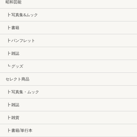
昭和芸能
┣ 写真集&ムック
┣ 書籍
┣ パンフレット
┣ 雑誌
┗ グッズ
セレクト商品
┣ 写真集・ムック
┣ 雑誌
┣ 雑貨
┣ 書籍/単行本