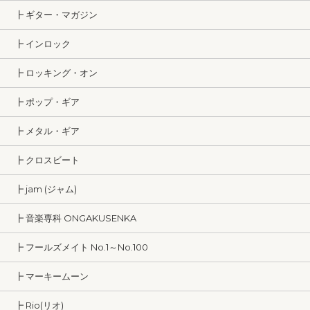
┣ ギター・マガジン
┣ インロック
┣ ロッキング・オン
┣ ポップ・ギア
┣ メタル・ギア
┣ クロスビート
┣ jam (ジャム)
┣ 音楽専科 ONGAKUSENKA
┣ フールズメイト No.1～No.100
┣ マーキームーン
┣ Rio(リオ)