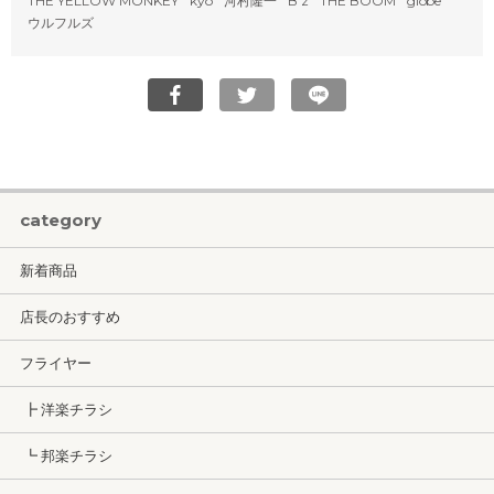
THE YELLOW MONKEY
kyo
河村隆一
B'z
THE BOOM
globe
ウルフルズ
category
新着商品
店長のおすすめ
フライヤー
┣ 洋楽チラシ
┗ 邦楽チラシ