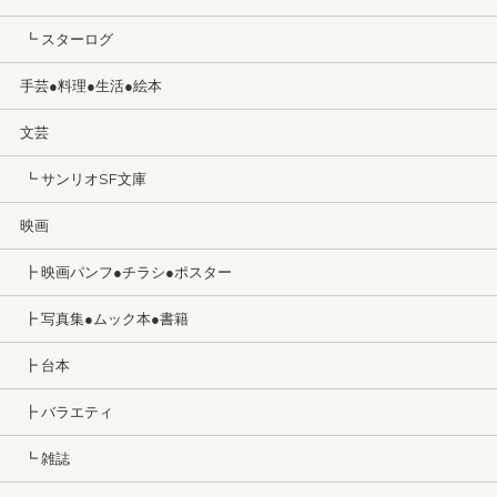
┗ スターログ
手芸●料理●生活●絵本
文芸
┗ サンリオSF文庫
映画
┣ 映画パンフ●チラシ●ポスター
┣ 写真集●ムック本●書籍
┣ 台本
┣ バラエティ
┗ 雑誌