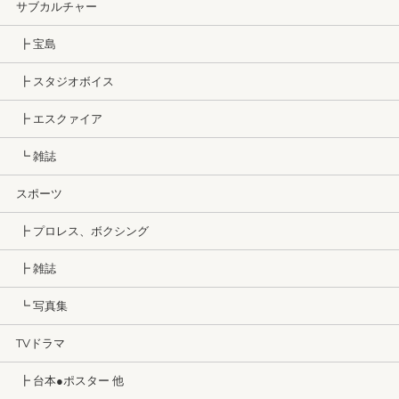
サブカルチャー
┣ 宝島
┣ スタジオボイス
┣ エスクァイア
┗ 雑誌
スポーツ
┣ プロレス、ボクシング
┣ 雑誌
┗ 写真集
TVドラマ
┣ 台本●ポスター 他