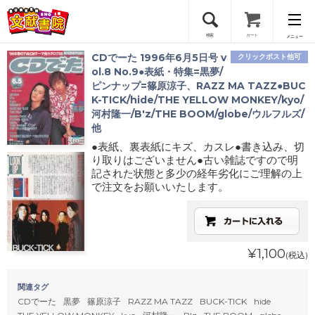
検索
カート
メニュー
CDでーた 1996年6月5日号 v
クリックポスト他可
会員登録
ol.8 No.9●表紙・特集=黒夢/
ピンナップ=篠原涼子、RAZZ MA TAZZ●BUC
K-TICK/hide/THE YELLOW MONKEY/kyo/
ログイン
河村隆一/B'z/THE BOOM/globe/ウルフルズ/
他
●表紙、裏表紙にキズ、カスレ●書き込み、切
り取りはございません●古い雑誌ですので明
記された状態と多少の経年劣化にご理解の上
で注文をお願いいたします。
¥1,100
(税込)
関連タグ
CDでーた
黒夢
篠原涼子
RAZZ MA TAZZ
BUCK-TICK
hide