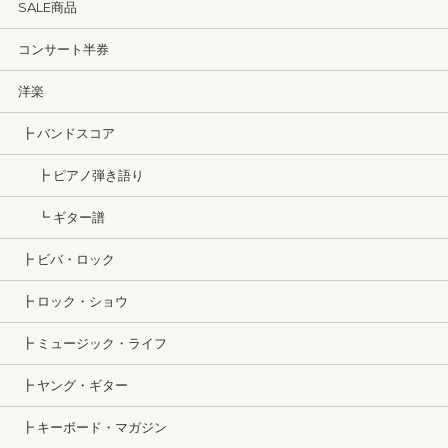
SALE商品
コンサート半券
洋楽
┣ バンドスコア
┣ ピアノ弾き語り
┗ ギター譜
┣ ビバ・ロック
┣ ロック・ショウ
┣ ミュージック・ライフ
┣ ヤング・ギター
┣ キーボード・マガジン