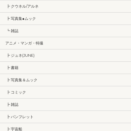
┣ クウネル/アルネ
┣ 写真集●ムック
┗ 雑誌
アニメ・マンガ・特撮
┣ ジュネ(JUNE)
┣ 書籍
┣ 写真集＆ムック
┣ コミック
┣ 雑誌
┣ パンフレット
┣ 宇宙船