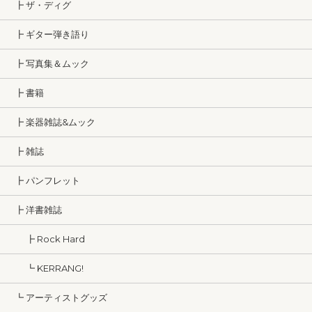
┣ ザ・ディグ
┣ ギター弾き語り
┣ 写真集＆ムック
┣ 書籍
┣ 楽器雑誌&ムック
┣ 雑誌
┣ パンフレット
┣ 洋書雑誌
┣ Rock Hard
┗ KERRANG!
┗ アーティストグッズ