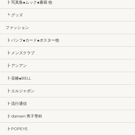
┣ 写真集●ムック●書籍 他
┗ グッズ
ファッション
┣ パンフ●カード●ポスター他
┣ メンズクラブ
┣ アンアン
┣ 花椿●BELL
┣ エルジャポン
┣ 流行通信
┣ dansen 男子専科
┣ POPEYE