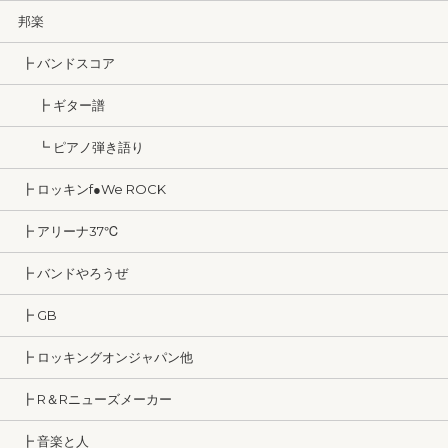
邦楽
┣ バンドスコア
┣ ギター譜
┗ ピアノ弾き語り
┣ ロッキンf●We ROCK
┣ アリーナ37℃
┣ バンドやろうぜ
┣ GB
┣ ロッキングオンジャパン他
┣ R＆Rニューズメーカー
┣ 音楽と人