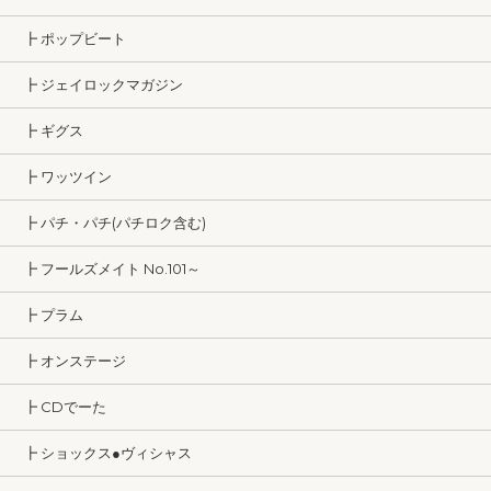
┣ ポップビート
┣ ジェイロックマガジン
┣ ギグス
┣ ワッツイン
┣ パチ・パチ(パチロク含む)
┣ フールズメイト No.101～
┣ プラム
┣ オンステージ
┣ CDでーた
┣ ショックス●ヴィシャス