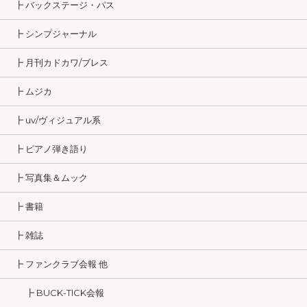
┣ バックステージ・パス
┣ シンプジャーナル
┣ 月刊カドカワ/ブレス
┣ ムジカ
┣ uv/ヴィジュアル系
┣ ピアノ弾き語り
┣ 写真集＆ムック
┣ 書籍
┣ 雑誌
┣ ファンクラブ会報 他
┣ BUCK-TICK会報