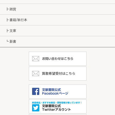
┣ 雑貨
┣ 書籍/単行本
┣ 文庫
┗ 新書